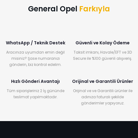
General Opel
Farkıyla
WhatsApp / Teknik Destek
Güvenli ve Kolay Ödeme
Aracınıza uyumdan emin değil
Taksit imkanı, Havale/EFT ve 3D
misiniz? Şase numaranızı
Secure ile %100 güvenli alışveriş.
gönderin, biz kontrol edelim.
Hızlı Gönderi Avantajı
Orijinal ve Garantili Ürünler
Tüm siparişleriniz 2 İş gününde
Orijinal ve ve Garantili ürünler ile
teslimat yapılmaktadır.
adınıza faturalı şekilde
gönderimler yapıyoruz.