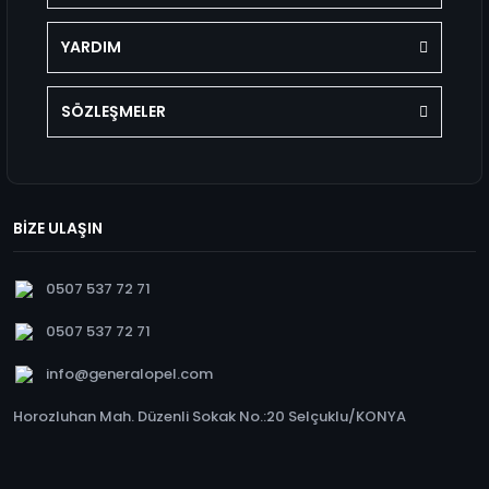
YARDIM
SÖZLEŞMELER
BİZE ULAŞIN
0507 537 72 71
0507 537 72 71
info@generalopel.com
Horozluhan Mah. Düzenli Sokak No.:20 Selçuklu/KONYA