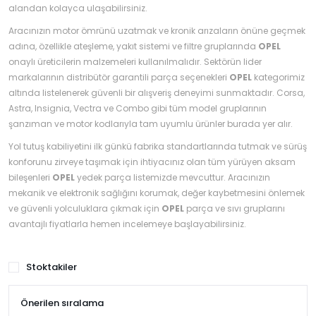
›
›
›
alandan kolayca ulaşabilirsiniz.
O
C
P
Aracınızın motor ömrünü uzatmak ve kronik arızaların önüne geçmek
Beni
Şifremi
CHEVROLET
OPEL
PEUGEOT
adına, özellikle ateşleme, yakıt sistemi ve filtre gruplarında
hatırla
OPEL
unuttum
onaylı üreticilerin malzemeleri kullanılmalıdır. Sektörün lider
Giriş Yap
markalarının distribütör garantili parça seçenekleri
›
›
›
OPEL
kategorimiz
M
altında listelenerek güvenli bir alışveriş deneyimi sunmaktadır. Corsa,
C
D
Yeni Hesap
Astra, Insignia, Vectra ve Combo gibi tüm model gruplarının
MOTOR
CİTROEN
DS
Oluştur
YAĞI
şanzıman ve motor kodlarıyla tam uyumlu ürünler burada yer alır.
Yol tutuş kabiliyetini ilk günkü fabrika standartlarında tutmak ve sürüş
›
›
›
konforunu zirveye taşımak için ihtiyacınız olan tüm yürüyen aksam
K
Ş
A
bileşenleri
OPEL
yedek parça listemizde mevcuttur. Aracınızın
KOMPLE
mekanik ve elektronik sağlığını korumak, değer kaybetmesini önlemek
ŞANZIMANLAR
AKÜ
MOTOR
ve güvenli yolculuklara çıkmak için
OPEL
parça ve sıvı gruplarını
avantajlı fiyatlarla hemen incelemeye başlayabilirsiniz.
Stoktakiler