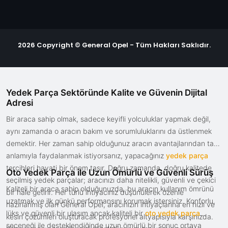
2026 Copyright © General Opel - Tüm Hakları Saklıdır.
Yedek Parça Sektöründe Kalite ve Güvenin Dijital
Adresi
Bir araca sahip olmak, sadece keyifli yolculuklar yapmak değil,
aynı zamanda o aracın bakım ve sorumluluklarını da üstlenmek
demektir. Her zaman sahip olduğunuz aracın avantajlarından tam
anlamıyla faydalanmak istiyorsanız, yapacağınız
yedek parça
tercihleri hayati bir önem taşır. Doğru zamanda, doğru kalitede
Oto Yedek Parça ile Uzun Ömürlü ve Güvenli Sürüş
seçilmiş yedek parçalar; aracınızı daha nitelikli, güvenli ve çekici
Kaliteli bir araca sahip olduğunuzda, bu aracın kullanım ömrünü
bir hale getirir. Her türlü ihtiyacınız düşünülerek özenle
uzatmak ve ilk günkü performansını korumak istersiniz. Konforlu,
hazırlanmış olan General Opel, aracınızın ihtiyaçlarına en hızlı ve
lüks ve güvenli bir ulaşım ancak kaliteli bir
oto yedek parça
kesin çözümleri oluşturacak profesyonel altyapısıyla karşınızda.
seçeneği ile desteklendiğinde uzun ömürlü bir sonuç ortaya