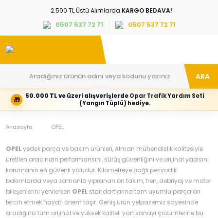
2.500 TL Üstü Alımlarda
KARGO BEDAVA!
0507 537 72 71
0507 537 72 71
ARA
50.000 TL ve üzeri alışverişlerde
Opar Trafik Yardım Seti
🎁
Hesabım
Kategoriler
(Yangın Tüplü) hediye.
Giriş
Marka,
yapın
araç
veya
ve
OPEL
Anasayfa
yeni
parça
hesap
grubunu
oluşturun
seçin
OPEL
yedek parça ve bakım ürünleri, Alman mühendislik kalitesiyle
üretilen aracınızın performansını, sürüş güvenliğini ve orijinal yapısını
Tüm Kategoriler
E-posta adresi
korumanın en güvenli yoludur. Kilometreye bağlı periyodik
bakımlarda veya zamanla yıpranan ön takım, fren, debriyaj ve motor
bileşenlerini yenilerken
OPEL
standartlarına tam uyumlu parçaları
tercih etmek hayati önem taşır. Geniş ürün yelpazemiz sayesinde
Şifre
aradığınız tüm orijinal ve yüksek kaliteli yan sanayi çözümlerine bu