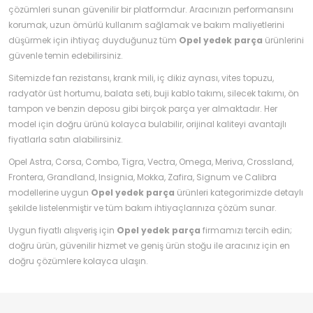
çözümleri sunan güvenilir bir platformdur. Aracınızın performansını
korumak, uzun ömürlü kullanım sağlamak ve bakım maliyetlerini
düşürmek için ihtiyaç duyduğunuz tüm
Opel yedek parça
ürünlerini
güvenle temin edebilirsiniz.
Sitemizde fan rezistansı, krank mili, iç dikiz aynası, vites topuzu,
radyatör üst hortumu, balata seti, buji kablo takımı, silecek takımı, ön
tampon ve benzin deposu gibi birçok parça yer almaktadır. Her
model için doğru ürünü kolayca bulabilir, orijinal kaliteyi avantajlı
fiyatlarla satın alabilirsiniz.
Opel Astra, Corsa, Combo, Tigra, Vectra, Omega, Meriva, Crossland,
Frontera, Grandland, Insignia, Mokka, Zafira, Signum ve Calibra
modellerine uygun
Opel yedek parça
ürünleri kategorimizde detaylı
şekilde listelenmiştir ve tüm bakım ihtiyaçlarınıza çözüm sunar.
Uygun fiyatlı alışveriş için
Opel yedek parça
firmamızı tercih edin;
doğru ürün, güvenilir hizmet ve geniş ürün stoğu ile aracınız için en
doğru çözümlere kolayca ulaşın.