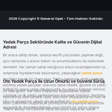
2026 Copyright © General Opel - Tüm Hakları Saklıdır.
Yedek Parça Sektöründe Kalite ve Güvenin Dijital
Adresi
Bir araca sahip olmak, sadece keyifli yolculuklar yapmak değil,
aynı zamanda o aracın bakım ve sorumluluklarını da üstlenmek
demektir. Her zaman sahip olduğunuz aracın avantajlarından tam
anlamıyla faydalanmak istiyorsanız, yapacağınız
yedek parça
tercihleri hayati bir önem taşır. Doğru zamanda, doğru kalitede
Oto Yedek Parça ile Uzun Ömürlü ve Güvenli Sürüş
seçilmiş yedek parçalar; aracınızı daha nitelikli, güvenli ve çekici
Kaliteli bir araca sahip olduğunuzda, bu aracın kullanım ömrünü
bir hale getirir. Her türlü ihtiyacınız düşünülerek özenle
uzatmak ve ilk günkü performansını korumak istersiniz. Konforlu,
hazırlanmış olan General Opel, aracınızın ihtiyaçlarına en hızlı ve
lüks ve güvenli bir ulaşım ancak kaliteli bir
oto yedek parça
kesin çözümleri oluşturacak profesyonel altyapısıyla karşınızda.
seçeneği ile desteklendiğinde uzun ömürlü bir sonuç ortaya
Yılların sanayi tecrübesini dijital dünyaya taşıyarak, sanal