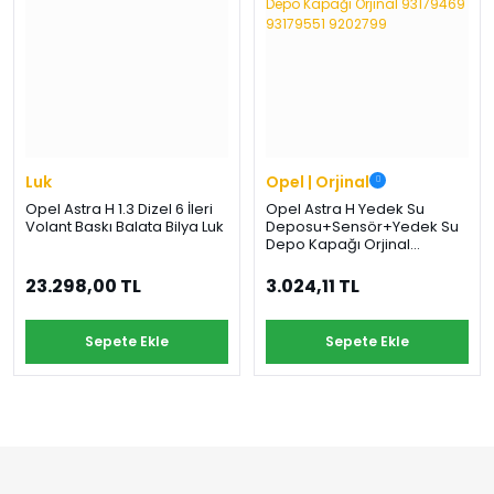
Luk
Opel | Orjinal
Opel Astra H 1.3 Dizel 6 İleri
Opel Astra H Yedek Su
Volant Baskı Balata Bilya Luk
Deposu+Sensör+Yedek Su
Depo Kapağı Orjinal
93179469 93179551 9202799
23.298,00 TL
3.024,11 TL
Sepete Ekle
Sepete Ekle