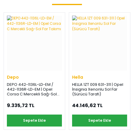
Depo
Hella
DEPO 442-1136L-LD-EM /
HELLA 1ZT 009 631-311 | Opel
442-1136R-LD-EM | Opel
İnsignia Xenonlu Sol Far
Corsa C Mercekli Sağ-Sol
(Sürücü Tarafı)
Far Takımı
9.335,72 TL
44.146,62 TL
Sepete Ekle
Sepete Ekle