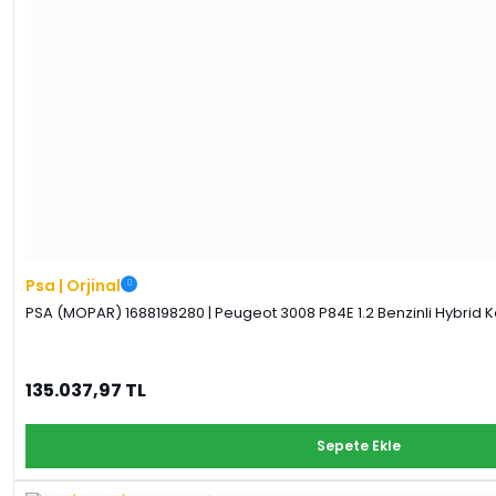
Psa | Orjinal
PSA (MOPAR) 1688198280 | Peugeot 3008 P84E 1.2 Benzinli Hybrid K
135.037,97 TL
Sepete Ekle