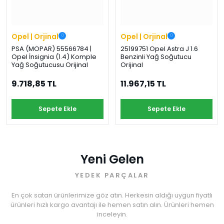
Opel | Orjinal
Opel | Orjinal
PSA (MOPAR) 55566784 |
25199751 Opel Astra J 1.6
Opel İnsignia (1.4) Komple
Benzinli Yağ Soğutucu
Yağ Soğutucusu Orijinal
Orijinal
9.718,85 TL
11.967,15 TL
Sepete Ekle
Sepete Ekle
Yeni Gelen
YEDEK PARÇALAR
En çok satan ürünlerimize göz atın. Herkesin aldığı uygun fiyatlı
ürünleri hızlı kargo avantajı ile hemen satın alın. Ürünleri hemen
inceleyin.