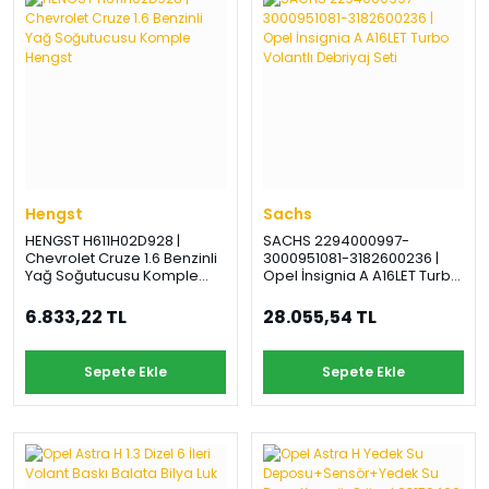
Hengst
Sachs
HENGST H611H02D928 |
SACHS 2294000997-
Chevrolet Cruze 1.6 Benzinli
3000951081-3182600236 |
Yağ Soğutucusu Komple
Opel İnsignia A A16LET Turbo
Hengst
Volantlı Debriyaj Seti
6.833,22 TL
28.055,54 TL
Sepete Ekle
Sepete Ekle