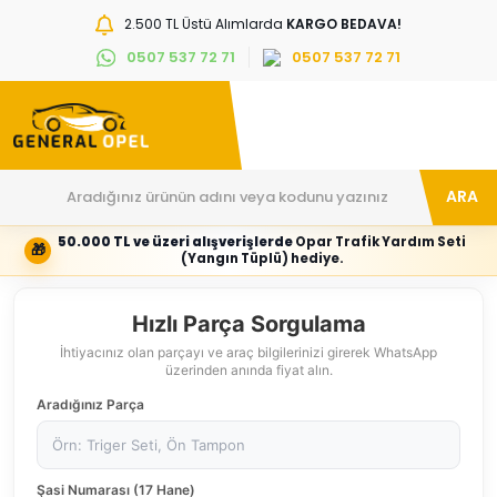
2.500 TL Üstü Alımlarda
KARGO BEDAVA!
0507 537 72 71
0507 537 72 71
ARA
50.000 TL ve üzeri alışverişlerde
Opar Trafik Yardım Seti
🎁
Hesabım
Kategoriler
(Yangın Tüplü) hediye.
Giriş
Marka,
yapın
araç
veya
ve
Hızlı Parça Sorgulama
yeni
parça
hesap
grubunu
İhtiyacınız olan parçayı ve araç bilgilerinizi girerek WhatsApp
oluşturun
seçin
üzerinden anında fiyat alın.
Tüm Kategoriler
E-posta adresi
Aradığınız Parça
Şifre
Şasi Numarası (17 Hane)