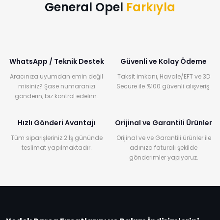
General Opel
Farkıyla
WhatsApp / Teknik Destek
Güvenli ve Kolay Ödeme
Aracınıza uyumdan emin değil
Taksit imkanı, Havale/EFT ve 3D
misiniz? Şase numaranızı
Secure ile %100 güvenli alışveriş.
gönderin, biz kontrol edelim.
Hızlı Gönderi Avantajı
Orijinal ve Garantili Ürünler
Tüm siparişleriniz 2 İş gününde
Orijinal ve ve Garantili ürünler ile
teslimat yapılmaktadır.
adınıza faturalı şekilde
gönderimler yapıyoruz.