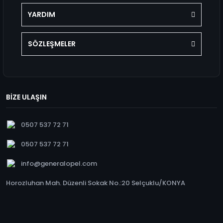
YARDIM
SÖZLEŞMELER
BİZE ULAŞIN
0507 537 72 71
0507 537 72 71
info@generalopel.com
Horozluhan Mah. Düzenli Sokak No.:20 Selçuklu/KONYA