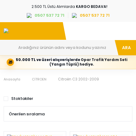
2.500 TL Üstü Alımlarda
KARGO BEDAVA!
0507 537 72 71
0507 537 72 71
ARA
50.000 TL ve üzeri alışverişlerde
Opar Trafik Yardım Seti
🎁
Hesabım
Kategoriler
(Yangın Tüplü) hediye.
Giriş
Marka,
yapın
araç
veya
ve
Citroën C3 2002-2009
Anasayfa
CİTROEN
yeni
parça
hesap
grubunu
oluşturun
seçin
Stoktakiler
Tüm Kategoriler
E-posta adresi
Şifre