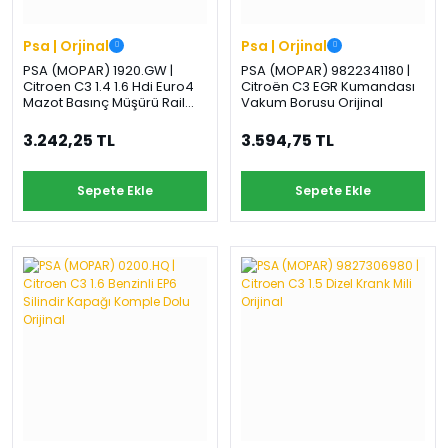
Psa | Orjinal
Psa | Orjinal
PSA (MOPAR) 1920.GW |
PSA (MOPAR) 9822341180 |
Citroen C3 1.4 1.6 Hdi Euro4
Citroën C3 EGR Kumandası
Mazot Basınç Müşürü Rail
Vakum Borusu Orijinal
Müşürü Orijinal
3.242,25 TL
3.594,75 TL
Sepete Ekle
Sepete Ekle