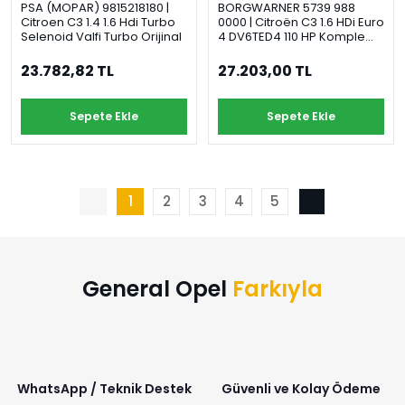
PSA (MOPAR) 9815218180 |
BORGWARNER 5739 988
Citroen C3 1.4 1.6 Hdi Turbo
0000 | Citroën C3 1.6 HDi Euro
Selenoid Valfi Turbo Orijinal
4 DV6TED4 110 HP Komple
Turbo
23.782,82 TL
27.203,00 TL
Sepete Ekle
Sepete Ekle
1
2
3
4
5
General Opel
Farkıyla
WhatsApp / Teknik Destek
Güvenli ve Kolay Ödeme