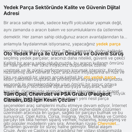
Yedek Parça Sektöründe Kalite ve Güvenin Dijital
Adresi
Bir araca sahip olmak, sadece keyifli yolculuklar yapmak değil,
aynı zamanda o aracın bakım ve sorumluluklarını da üstlenmek
demektir. Her zaman sahip olduğunuz aracın avantajlarından tam
anlamıyla faydalanmak istiyorsanız, yapacağınız
yedek parça
tercihleri hayati bir önem taşır. Doğru zamanda, doğru kalitede
Oto Yedek Parça ile Uzun Ömürlü ve Güvenli Sürüş
seçilmiş yedek parçalar; aracınızı daha nitelikli, güvenli ve çekici
Kaliteli bir araca sahip olduğunuzda, bu aracın kullanım ömrünü
bir hale getirir. Her türlü ihtiyacınız düşünülerek özenle
uzatmak ve ilk günkü performansını korumak istersiniz. Konforlu,
hazırlanmış olan General Opel, aracınızın ihtiyaçlarına en hızlı ve
lüks ve güvenli bir ulaşım ancak kaliteli bir
oto yedek parça
kesin çözümleri oluşturacak profesyonel altyapısıyla karşınızda.
seçeneği ile desteklendiğinde uzun ömürlü bir sonuç ortaya
Yılların sanayi tecrübesini dijital dünyaya taşıyarak, sanal
koyabilir. Günümüzde otomotiv üretim teknolojisi ve e-ticaret
alışverişte güven arayan müşterilerimiz için her zaman en büyük
Tüm Opel, Chevrolet ve PSA Grubu (Peugeot,
altyapıları hızla gelişirken, ortaya konan yeni nesil parça
Citroën, DS) İçin Kesin Çözüm
fırsatları sunuyoruz.
seçenekleri araç sahiplerini mutlu etmeye devam ediyor. İnternet
Sadece parça satmıyor, markalara özel mühendislik çözümleri
üzerinden aracınıza en uygun, sağlıklı bir parçayı bulmak ve bu
sunuyoruz. Opel Astra, Corsa, Insignia, Vectra, Mokka ve Combo
parçayı tek tıkla hemen sipariş vermek; hızlanmış, kolaylaşmış ve
gibi popüler modellerin yanı sıra; Amerikan rüyası
Chevrolet
tamamen güvenilir bir süreç haline gelmiştir. Metal alaşım
Cruze, Aveo ve Captiva için aradığınız her vidayı stoklarımızda