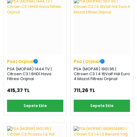
›
›
›
O
C
P
Beni
Şifremi
CHEVROLET
OPEL
PEUGEOT
hatırla
unuttum
Giriş Yap
›
›
›
M
C
D
Yeni Hesap
MOTOR
CİTROEN
DS
Oluştur
YAĞI
Psa | Orjinal
Psa | Orjinal
›
›
›
PSA (MOPAR) 1444.TV |
PSA (MOPAR) 1901.95 |
K
Citroen C3 1.6HDİ Hava
Citroen C3 1.4 16Valf Hdi Euro
Ş
A
Filtresi Orijinal
4 Mazot Filtresi Orijinal
KOMPLE
ŞANZIMANLAR
AKÜ
MOTOR
415,37 TL
711,26 TL
Sepete Ekle
Sepete Ekle