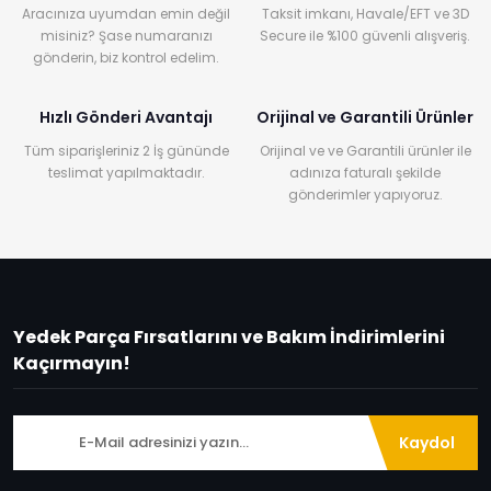
Aracınıza uyumdan emin değil
Taksit imkanı, Havale/EFT ve 3D
misiniz? Şase numaranızı
Secure ile %100 güvenli alışveriş.
gönderin, biz kontrol edelim.
Hızlı Gönderi Avantajı
Orijinal ve Garantili Ürünler
Tüm siparişleriniz 2 İş gününde
Orijinal ve ve Garantili ürünler ile
teslimat yapılmaktadır.
adınıza faturalı şekilde
gönderimler yapıyoruz.
Yedek Parça Fırsatlarını ve Bakım İndirimlerini
Kaçırmayın!
Kaydol