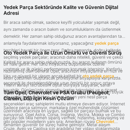
Yedek Parça Sektöründe Kalite ve Güvenin Dijital
Adresi
Bir araca sahip olmak, sadece keyifli yolculuklar yapmak değil,
aynı zamanda o aracın bakım ve sorumluluklarını da üstlenmek
demektir. Her zaman sahip olduğunuz aracın avantajlarından tam
anlamıyla faydalanmak istiyorsanız, yapacağınız
yedek parça
tercihleri hayati bir önem taşır. Doğru zamanda, doğru kalitede
Oto Yedek Parça ile Uzun Ömürlü ve Güvenli Sürüş
seçilmiş yedek parçalar; aracınızı daha nitelikli, güvenli ve çekici
Kaliteli bir araca sahip olduğunuzda, bu aracın kullanım ömrünü
bir hale getirir. Her türlü ihtiyacınız düşünülerek özenle
uzatmak ve ilk günkü performansını korumak istersiniz. Konforlu,
hazırlanmış olan General Opel, aracınızın ihtiyaçlarına en hızlı ve
lüks ve güvenli bir ulaşım ancak kaliteli bir
oto yedek parça
kesin çözümleri oluşturacak profesyonel altyapısıyla karşınızda.
seçeneği ile desteklendiğinde uzun ömürlü bir sonuç ortaya
Yılların sanayi tecrübesini dijital dünyaya taşıyarak, sanal
koyabilir. Günümüzde otomotiv üretim teknolojisi ve e-ticaret
alışverişte güven arayan müşterilerimiz için her zaman en büyük
Tüm Opel, Chevrolet ve PSA Grubu (Peugeot,
altyapıları hızla gelişirken, ortaya konan yeni nesil parça
Citroën, DS) İçin Kesin Çözüm
fırsatları sunuyoruz.
seçenekleri araç sahiplerini mutlu etmeye devam ediyor. İnternet
Sadece parça satmıyor, markalara özel mühendislik çözümleri
üzerinden aracınıza en uygun, sağlıklı bir parçayı bulmak ve bu
sunuyoruz. Opel Astra, Corsa, Insignia, Vectra, Mokka ve Combo
parçayı tek tıkla hemen sipariş vermek; hızlanmış, kolaylaşmış ve
gibi popüler modellerin yanı sıra; Amerikan rüyası
Chevrolet
tamamen güvenilir bir süreç haline gelmiştir. Metal alaşım
Cruze, Aveo ve Captiva için aradığınız her vidayı stoklarımızda