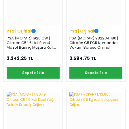
Psa | Orjinal
Psa | Orjinal
PSA (MOPAR) 1920.GW |
PSA (MOPAR) 9822341180 |
Citroen C5 1.6 Hdi Euro4
Citroën C5 EGR Kumandası
Mazot Basınç Müşürü Rail
Vakum Borusu Orijinal
Müşürü Orijinal
3.242,25 TL
3.594,75 TL
Sepete Ekle
Sepete Ekle