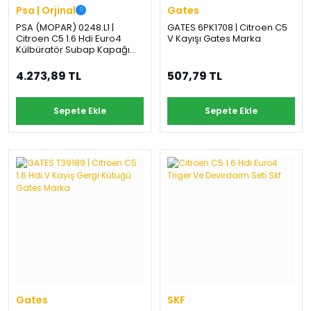
Psa | Orjinal
Gates
PSA (MOPAR) 0248.L1 |
GATES 6PK1708 | Citroen C5
Citroen C5 1.6 Hdi Euro4
V Kayışı Gates Marka
Külbüratör Subap Kapağı
Orijinal
4.273,89 TL
507,79 TL
Sepete Ekle
Sepete Ekle
Gates
SKF