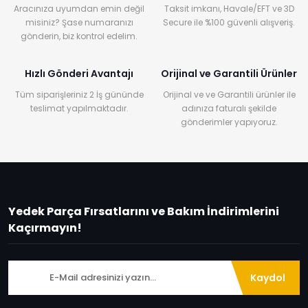
Aracınıza uyumdan emin değil
Taksit imkanı, Havale/EFT ve 3D
misiniz? Şase numaranızı
Secure ile %100 güvenli alışveriş.
gönderin, biz kontrol edelim.
Hızlı Gönderi Avantajı
Orijinal ve Garantili Ürünler
Tüm siparişleriniz 2 İş gününde
Orijinal ve ve Garantili ürünler ile
teslimat yapılmaktadır.
adınıza faturalı şekilde
gönderimler yapıyoruz.
Yedek Parça Fırsatlarını ve Bakım İndirimlerini
Kaçırmayın!
Kaydol