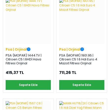
›
›
›
O
C
P
Beni
Şifremi
CHEVROLET
OPEL
PEUGEOT
hatırla
unuttum
Giriş Yap
›
›
›
M
C
D
Yeni Hesap
MOTOR
CİTROEN
DS
Oluştur
YAĞI
Psa | Orjinal
Psa | Orjinal
›
›
›
PSA (MOPAR) 1444.TV |
PSA (MOPAR) 1901.95 |
K
Citroen C5 1.6HDİ Hava
Citroen C5 1.6 Hdi Euro 4
Ş
A
Filtresi Orijinal
Mazot Filtresi Orijinal
KOMPLE
ŞANZIMANLAR
AKÜ
MOTOR
415,37 TL
711,26 TL
Sepete Ekle
Sepete Ekle