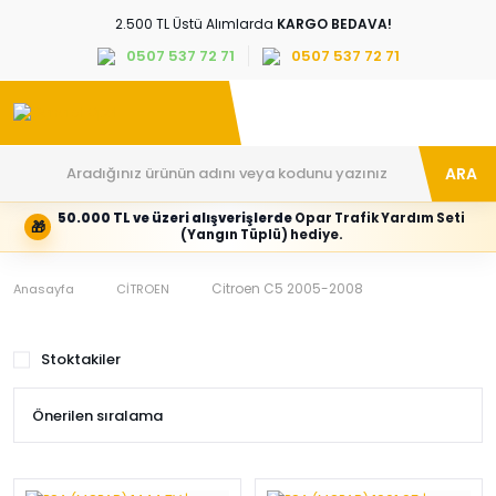
2.500 TL Üstü Alımlarda
KARGO BEDAVA!
0507 537 72 71
0507 537 72 71
ARA
50.000 TL ve üzeri alışverişlerde
Opar Trafik Yardım Seti
🎁
Hesabım
Kategoriler
(Yangın Tüplü) hediye.
Giriş
Marka,
yapın
araç
veya
ve
Citroen C5 2005-2008
Anasayfa
CİTROEN
yeni
parça
hesap
grubunu
oluşturun
seçin
Stoktakiler
Tüm Kategoriler
E-posta adresi
Şifre