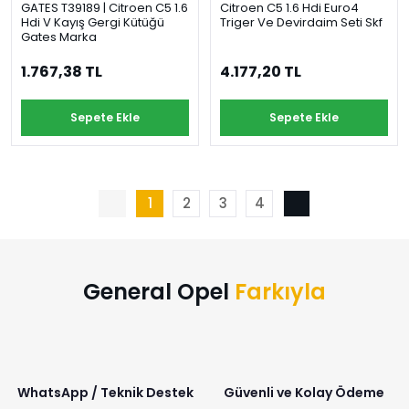
GATES T39189 | Citroen C5 1.6
Citroen C5 1.6 Hdi Euro4
Hdi V Kayış Gergi Kütüğü
Triger Ve Devirdaim Seti Skf
Gates Marka
1.767,38 TL
4.177,20 TL
Sepete Ekle
Sepete Ekle
1
2
3
4
General Opel
Farkıyla
WhatsApp / Teknik Destek
Güvenli ve Kolay Ödeme