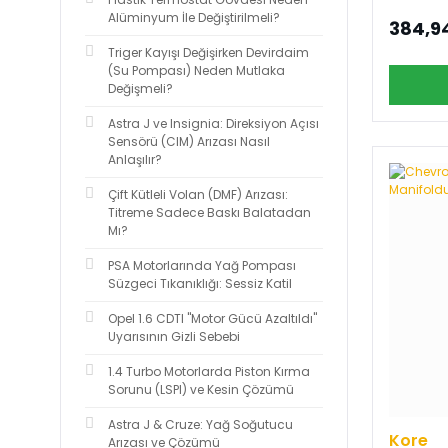
Alüminyum İle Değiştirilmeli?
384,9
Wutse (2)
Triger Kayışı Değişirken Devirdaim
Aba Gergi (1)
(Su Pompası) Neden Mutlaka
Değişmeli?
Apetech (1)
Astra J ve Insignia: Direksiyon Açısı
Sensörü (CIM) Arızası Nasıl
BGA (1)
Anlaşılır?
Doctor (1)
Çift Kütleli Volan (DMF) Arızası:
Titreme Sadece Baskı Balatadan
EUROREPAR (1)
Mı?
PSA Motorlarında Yağ Pompası
Ferodo (1)
Süzgeci Tıkanıklığı: Sessiz Katil
Garrett (1)
Opel 1.6 CDTI "Motor Gücü Azaltıldı"
Uyarısının Gizli Sebebi
Güneş (1)
1.4 Turbo Motorlarda Piston Kırma
Hüco (1)
Sorunu (LSPI) ve Kesin Çözümü
Astra J & Cruze: Yağ Soğutucu
İisi (1)
Kore
Arızası ve Çözümü