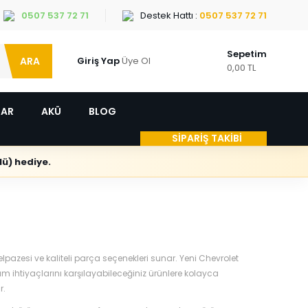
0507 537 72 71
Destek Hattı :
0507 537 72 71
Sepetim
ARA
Giriş Yap
Üye Ol
0,00 TL
LAR
AKÜ
BLOG
SİPARİŞ TAKİBİ
ü) hediye.
lpazesi ve kaliteli parça seçenekleri sunar. Yeni Chevrolet
m ihtiyaçlarını karşılayabileceğiniz ürünlere kolayca
r.