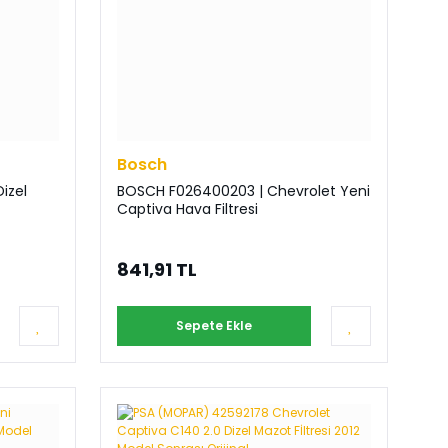
Bosch
izel
BOSCH F026400203 | Chevrolet Yeni
Captiva Hava Filtresi
841,91 TL
Sepete Ekle