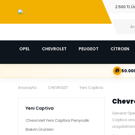
2.500 TL Ü
OPEL
CHEVROLET
PEUGEOT
CİTROEN
🎁
50.000
Anasayfa
CHEVROLET
Yeni Captiva
Chevro
Yeni Captiva
General Opel
Captiva araç
Chevrolet Yeni Captiva Periyodik
ulaşabilirsi
Bakım Ürünleri