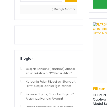
Waxell (3)
Detaylı Arama
Depo (2)
Gates (2)
Hİ-Q (2)
Mando (2)
Mann (2)
Bloglar
Prakssis (2)
Oksijen Sensörü (Lambda) Arızası
Yakıt Tüketimini %20 Nasıl Artırır?
Sachs (2)
Karbonlu Polen Filtresi vs. Standart
Teknorot (2)
Filtre: Alerjisi Olanlar İçin Rehber
Filtron
İridyum Buji mi, Standart Buji mi?
FILTRON 
Trw (2)
Aracınıza Hangisi Uygun?
Captiva C1
Model So
Wisco (2)
Plastik Termostat Gövdesi Neden