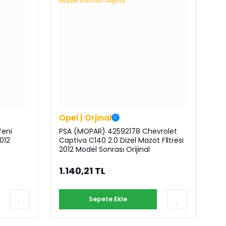
Opel | Orjinal
Yeni
PSA (MOPAR) 42592178 Chevrolet
012
Captiva C140 2.0 Dizel Mazot Fİltresi
2012 Model Sonrası Orijinal
1.140,21 TL
Sepete Ekle