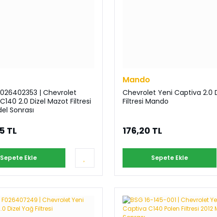
Mando
026402353 | Chevrolet
Chevrolet Yeni Captiva 2.0 D
C140 2.0 Dizel Mazot Filtresi
Filtresi Mando
el Sonrası
95 TL
176,20 TL
Sepete Ekle
Sepete Ekle