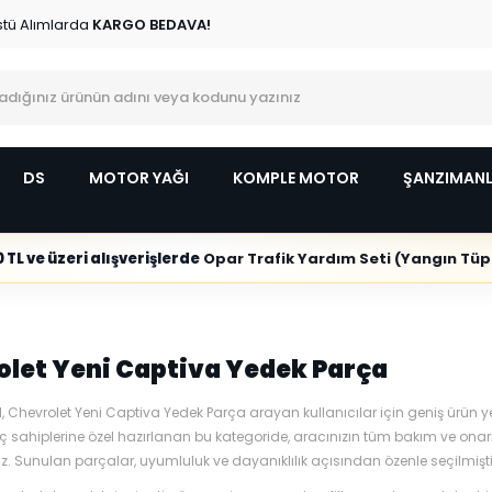
stü Alımlarda
KARGO BEDAVA!
DS
MOTOR YAĞI
KOMPLE MOTOR
ŞANZIMAN
 TL ve üzeri alışverişlerde
Opar Trafik Yardım Seti (Yangın Tüpl
let Yeni Captiva Yedek Parça
, Chevrolet Yeni Captiva Yedek Parça arayan kullanıcılar için geniş ürün ye
 sahiplerine özel hazırlanan bu kategoride, aracınızın tüm bakım ve onarı
niz. Sunulan parçalar, uyumluluk ve dayanıklılık açısından özenle seçilmişti