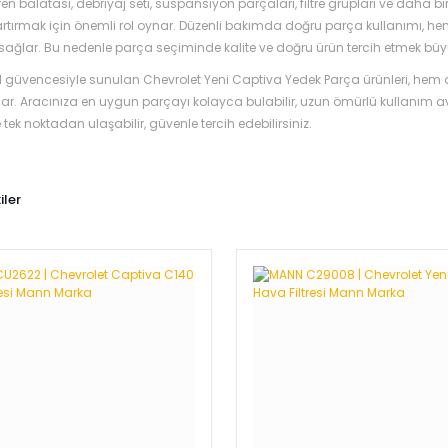
fren balatası, debriyaj seti, süspansiyon parçaları, filtre grupları ve daha
artırmak için önemli rol oynar. Düzenli bakımda doğru parça kullanımı, hem y
sağlar. Bu nedenle parça seçiminde kalite ve doğru ürün tercih etmek büy
 güvencesiyle sunulan Chevrolet Yeni Captiva Yedek Parça ürünleri, hem orij
lar. Aracınıza en uygun parçayı kolayca bulabilir, uzun ömürlü kullanım ava
tek noktadan ulaşabilir, güvenle tercih edebilirsiniz.
iler