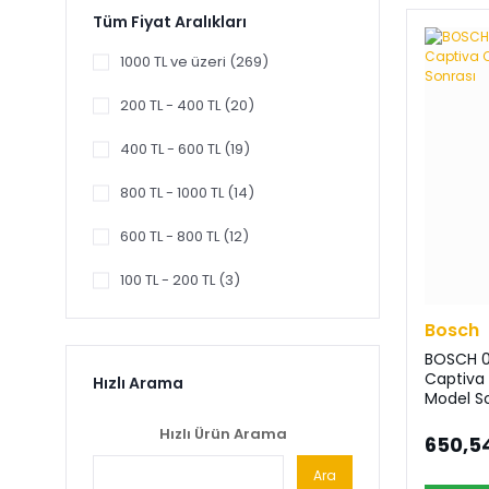
Delphi (7)
Tüm Fiyat Aralıkları
OEM (5)
1000 TL ve üzeri (269)
Bsg (4)
200 TL - 400 TL (20)
Fitpart (4)
400 TL - 600 TL (19)
Kapimsan (4)
800 TL - 1000 TL (14)
VEKA (4)
600 TL - 800 TL (12)
Votto (4)
100 TL - 200 TL (3)
Wonga (4)
Bosch
Filtron (3)
BOSCH 0
Captiva 
Hızlı Arama
Model S
INA (3)
Hızlı Ürün Arama
650,5
King (3)
Ara
Kyb (3)