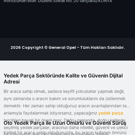
Horozluhan Mah. Düzenli Sokak No.:20 Selçuklu/KONYA
2026 Copyright © General Opel - Tüm Hakları Saklıdır.
Yedek Parça Sektöründe Kalite ve Güvenin Dijital
Adresi
Bir araca sahip olmak, sadece keyifli yolculuklar yapmak değil,
aynı zamanda o aracın bakım ve sorumluluklarını da üstlenmek
demektir. Her zaman sahip olduğunuz aracın avantajlarından tam
anlamıyla faydalanmak istiyorsanız, yapacağınız
yedek parça
tercihleri hayati bir önem taşır. Doğru zamanda, doğru kalitede
Oto Yedek Parça ile Uzun Ömürlü ve Güvenli Sürüş
seçilmiş yedek parçalar; aracınızı daha nitelikli, güvenli ve çekici
Kaliteli bir araca sahip olduğunuzda, bu aracın kullanım ömrünü
bir hale getirir. Her türlü ihtiyacınız düşünülerek özenle