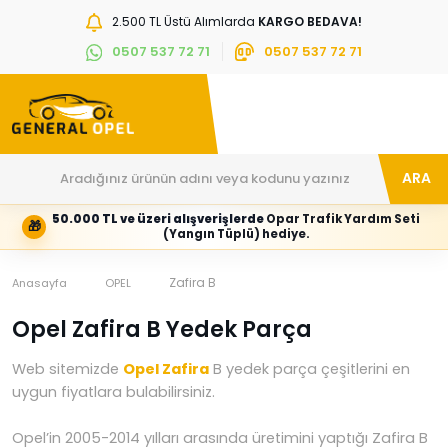
2.500 TL Üstü Alımlarda
KARGO BEDAVA!
0507 537 72 71
0507 537 72 71
ARA
50.000 TL ve üzeri alışverişlerde
Opar Trafik Yardım Seti
🎁
Hesabım
Kategoriler
(Yangın Tüplü) hediye.
Giriş
Marka,
yapın
araç
veya
ve
Zafira B
Anasayfa
OPEL
yeni
parça
hesap
grubunu
Opel Zafira B Yedek Parça
oluşturun
seçin
Tüm Kategoriler
E-posta adresi
Web sitemizde
Opel Zafira
B yedek parça çeşitlerini en
uygun fiyatlara bulabilirsiniz.
Opel’in 2005-2014 yılları arasında üretimini yaptığı Zafira B
Şifre