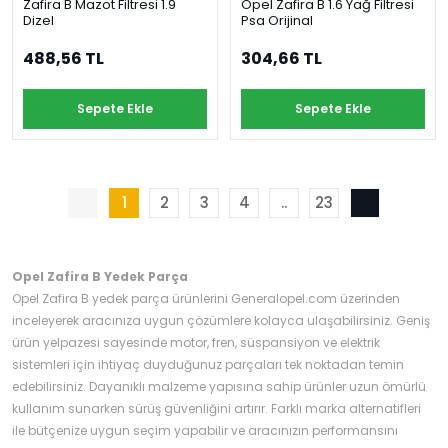
Zafira B Mazot Filtresi 1.9
Opel Zafira B 1.6 Yağ Filtresi
Dizel
Psa Orijinal
488,56 TL
304,66 TL
Sepete Ekle
Sepete Ekle
1
2
3
4
..
23
Opel Zafira B Yedek Parça
Opel Zafira B yedek parça ürünlerini Generalopel.com üzerinden
inceleyerek aracınıza uygun çözümlere kolayca ulaşabilirsiniz. Geniş
ürün yelpazesi sayesinde motor, fren, süspansiyon ve elektrik
sistemleri için ihtiyaç duyduğunuz parçaları tek noktadan temin
edebilirsiniz. Dayanıklı malzeme yapısına sahip ürünler uzun ömürlü
kullanım sunarken sürüş güvenliğini artırır. Farklı marka alternatifleri
ile bütçenize uygun seçim yapabilir ve aracınızın performansını