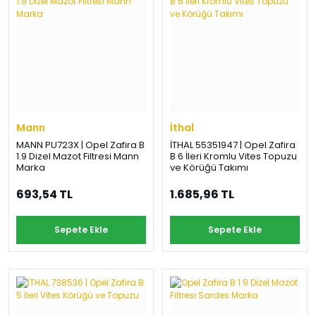
Mann
İthal
MANN PU723X | Opel Zafira B
İTHAL 55351947 | Opel Zafira
1.9 Dizel Mazot Filtresi Mann
B 6 İleri Kromlu Vites Topuzu
Marka
ve Körüğü Takımı
693,54 TL
1.685,96 TL
Sepete Ekle
Sepete Ekle