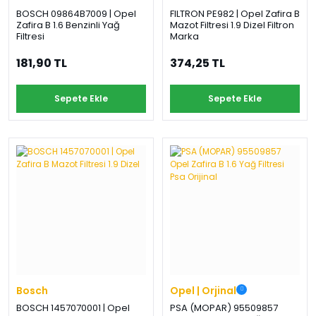
BOSCH 09864B7009 | Opel
FILTRON PE982 | Opel Zafira B
Zafira B 1.6 Benzinli Yağ
Mazot Filtresi 1.9 Dizel Filtron
Filtresi
Marka
181,90 TL
374,25 TL
Sepete Ekle
Sepete Ekle
Bosch
Opel | Orjinal
BOSCH 1457070001 | Opel
PSA (MOPAR) 95509857