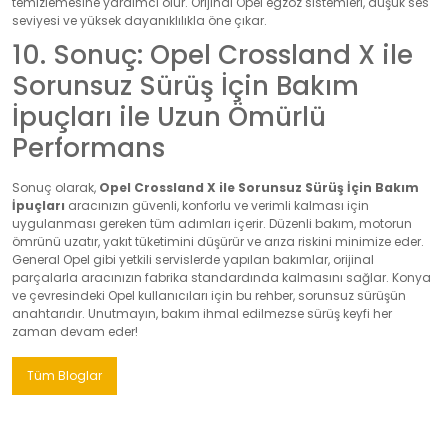
temizlemesine yardımcı olur. Orijinal Opel egzoz sistemleri, düşük ses
seviyesi ve yüksek dayanıklılıkla öne çıkar.
10. Sonuç: Opel Crossland X ile
Sorunsuz Sürüş İçin Bakım
İpuçları ile Uzun Ömürlü
Performans
Sonuç olarak,
Opel Crossland X ile Sorunsuz Sürüş İçin Bakım
İpuçları
aracınızın güvenli, konforlu ve verimli kalması için
uygulanması gereken tüm adımları içerir. Düzenli bakım, motorun
ömrünü uzatır, yakıt tüketimini düşürür ve arıza riskini minimize eder.
General Opel gibi yetkili servislerde yapılan bakımlar, orijinal
parçalarla aracınızın fabrika standardında kalmasını sağlar. Konya
ve çevresindeki Opel kullanıcıları için bu rehber, sorunsuz sürüşün
anahtarıdır. Unutmayın, bakım ihmal edilmezse sürüş keyfi her
zaman devam eder!
Tüm Bloglar