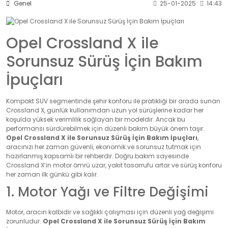
›
›
›
Genel
25-01-2025
14:43
O
C
P
Beni
Şifremi
CHEVROLET
OPEL
PEUGEOT
hatırla
unuttum
Opel Crossland X ile
Giriş Yap
Sorunsuz Sürüş İçin Bakım
›
›
›
M
C
D
İpuçları
Yeni Hesap
MOTOR
CİTROEN
DS
Oluştur
YAĞI
Kompakt SUV segmentinde şehir konforu ile pratikliği bir arada sunan
Crossland X, günlük kullanımdan uzun yol sürüşlerine kadar her
›
›
›
koşulda yüksek verimlilik sağlayan bir modeldir. Ancak bu
K
Ş
A
performansı sürdürebilmek için düzenli bakım büyük önem taşır.
Opel Crossland X ile Sorunsuz Sürüş İçin Bakım İpuçları
,
KOMPLE
ŞANZIMANLAR
AKÜ
MOTOR
aracınızı her zaman güvenli, ekonomik ve sorunsuz tutmak için
hazırlanmış kapsamlı bir rehberdir. Doğru bakım sayesinde
Crossland X’in motor ömrü uzar, yakıt tasarrufu artar ve sürüş konforu
her zaman ilk günkü gibi kalır.
1. Motor Yağı ve Filtre Değişimi
Motor, aracın kalbidir ve sağlıklı çalışması için düzenli yağ değişimi
zorunludur.
Opel Crossland X ile Sorunsuz Sürüş İçin Bakım