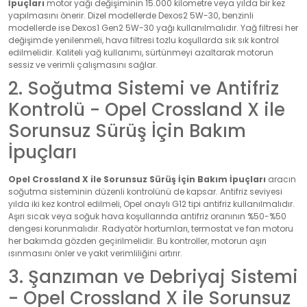
İpuçları
motor yağı değişiminin 15.000 kilometre veya yılda bir kez
yapılmasını önerir. Dizel modellerde Dexos2 5W-30, benzinli
modellerde ise Dexos1 Gen2 5W-30 yağı kullanılmalıdır. Yağ filtresi her
değişimde yenilenmeli, hava filtresi tozlu koşullarda sık sık kontrol
edilmelidir. Kaliteli yağ kullanımı, sürtünmeyi azaltarak motorun
sessiz ve verimli çalışmasını sağlar.
2. Soğutma Sistemi ve Antifriz
Kontrolü - Opel Crossland X ile
Sorunsuz Sürüş İçin Bakım
İpuçları
Opel Crossland X ile Sorunsuz Sürüş İçin Bakım İpuçları
aracın
soğutma sisteminin düzenli kontrolünü de kapsar. Antifriz seviyesi
yılda iki kez kontrol edilmeli, Opel onaylı G12 tipi antifriz kullanılmalıdır.
Aşırı sıcak veya soğuk hava koşullarında antifriz oranının %50-%50
dengesi korunmalıdır. Radyatör hortumları, termostat ve fan motoru
her bakımda gözden geçirilmelidir. Bu kontroller, motorun aşırı
ısınmasını önler ve yakıt verimliliğini artırır.
3. Şanzıman ve Debriyaj Sistemi
- Opel Crossland X ile Sorunsuz