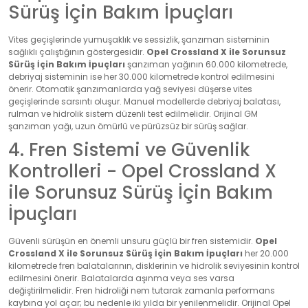
Sürüş İçin Bakım İpuçları
Vites geçişlerinde yumuşaklık ve sessizlik, şanzıman sisteminin
sağlıklı çalıştığının göstergesidir.
Opel Crossland X ile Sorunsuz
Sürüş İçin Bakım İpuçları
şanzıman yağının 60.000 kilometrede,
debriyaj sisteminin ise her 30.000 kilometrede kontrol edilmesini
önerir. Otomatik şanzımanlarda yağ seviyesi düşerse vites
geçişlerinde sarsıntı oluşur. Manuel modellerde debriyaj balatası,
rulman ve hidrolik sistem düzenli test edilmelidir. Orijinal GM
şanzıman yağı, uzun ömürlü ve pürüzsüz bir sürüş sağlar.
4. Fren Sistemi ve Güvenlik
Kontrolleri - Opel Crossland X
ile Sorunsuz Sürüş İçin Bakım
İpuçları
Güvenli sürüşün en önemli unsuru güçlü bir fren sistemidir.
Opel
Crossland X ile Sorunsuz Sürüş İçin Bakım İpuçları
her 20.000
kilometrede fren balatalarının, disklerinin ve hidrolik seviyesinin kontrol
edilmesini önerir. Balatalarda aşınma veya ses varsa
değiştirilmelidir. Fren hidroliği nem tutarak zamanla performans
kaybına yol açar; bu nedenle iki yılda bir yenilenmelidir. Orijinal Opel