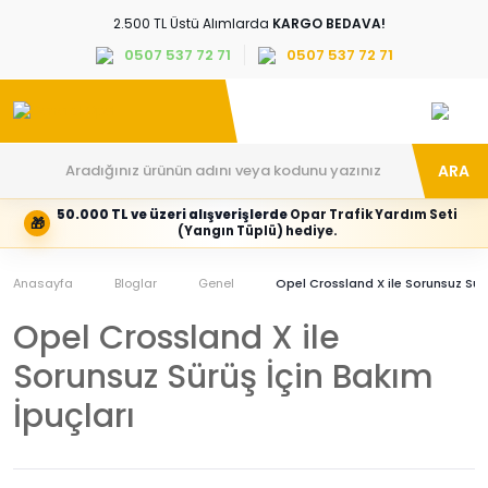
2.500 TL Üstü Alımlarda
KARGO BEDAVA!
0507 537 72 71
0507 537 72 71
ARA
50.000 TL ve üzeri alışverişlerde
Opar Trafik Yardım Seti
🎁
Hesabım
Kategoriler
(Yangın Tüplü) hediye.
Giriş
Marka,
yapın
araç
Anasayfa
veya
ve
Bloglar
Genel
Opel Crossland X ile Sorunsuz Sürü
yeni
parça
hesap
grubunu
Opel Crossland X ile
oluşturun
seçin
Sorunsuz Sürüş İçin Bakım
Tüm Kategoriler
E-posta adresi
İpuçları
Şifre