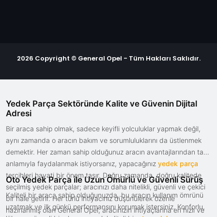
2026 Copyright © General Opel - Tüm Hakları Saklıdır.
Yedek Parça Sektöründe Kalite ve Güvenin Dijital
Adresi
Bir araca sahip olmak, sadece keyifli yolculuklar yapmak değil,
aynı zamanda o aracın bakım ve sorumluluklarını da üstlenmek
demektir. Her zaman sahip olduğunuz aracın avantajlarından tam
anlamıyla faydalanmak istiyorsanız, yapacağınız
yedek parça
tercihleri hayati bir önem taşır. Doğru zamanda, doğru kalitede
Oto Yedek Parça ile Uzun Ömürlü ve Güvenli Sürüş
seçilmiş yedek parçalar; aracınızı daha nitelikli, güvenli ve çekici
Kaliteli bir araca sahip olduğunuzda, bu aracın kullanım ömrünü
bir hale getirir. Her türlü ihtiyacınız düşünülerek özenle
uzatmak ve ilk günkü performansını korumak istersiniz. Konforlu,
hazırlanmış olan General Opel, aracınızın ihtiyaçlarına en hızlı ve