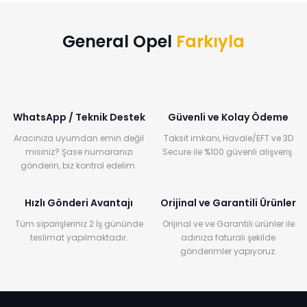
General Opel
Farkıyla
WhatsApp / Teknik Destek
Güvenli ve Kolay Ödeme
Aracınıza uyumdan emin değil
Taksit imkanı, Havale/EFT ve 3D
misiniz? Şase numaranızı
Secure ile %100 güvenli alışveriş.
gönderin, biz kontrol edelim.
Hızlı Gönderi Avantajı
Orijinal ve Garantili Ürünler
Tüm siparişleriniz 2 İş gününde
Orijinal ve ve Garantili ürünler ile
teslimat yapılmaktadır.
adınıza faturalı şekilde
gönderimler yapıyoruz.