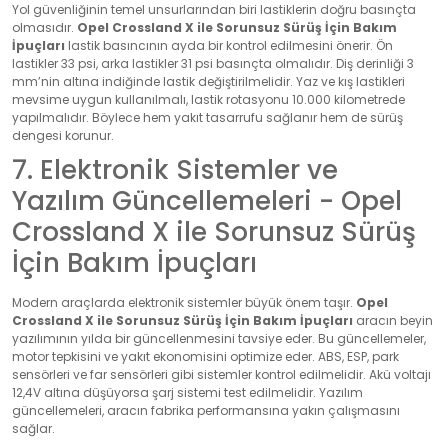
Yol güvenliğinin temel unsurlarından biri lastiklerin doğru basınçta
olmasıdır.
Opel Crossland X ile Sorunsuz Sürüş İçin Bakım
İpuçları
lastik basıncının ayda bir kontrol edilmesini önerir. Ön
lastikler 33 psi, arka lastikler 31 psi basınçta olmalıdır. Diş derinliği 3
mm’nin altına indiğinde lastik değiştirilmelidir. Yaz ve kış lastikleri
mevsime uygun kullanılmalı, lastik rotasyonu 10.000 kilometrede
yapılmalıdır. Böylece hem yakıt tasarrufu sağlanır hem de sürüş
dengesi korunur.
7. Elektronik Sistemler ve
Yazılım Güncellemeleri - Opel
Crossland X ile Sorunsuz Sürüş
İçin Bakım İpuçları
Modern araçlarda elektronik sistemler büyük önem taşır.
Opel
Crossland X ile Sorunsuz Sürüş İçin Bakım İpuçları
aracın beyin
yazılımının yılda bir güncellenmesini tavsiye eder. Bu güncellemeler,
motor tepkisini ve yakıt ekonomisini optimize eder. ABS, ESP, park
sensörleri ve far sensörleri gibi sistemler kontrol edilmelidir. Akü voltajı
12,4V altına düşüyorsa şarj sistemi test edilmelidir. Yazılım
güncellemeleri, aracın fabrika performansına yakın çalışmasını
sağlar.