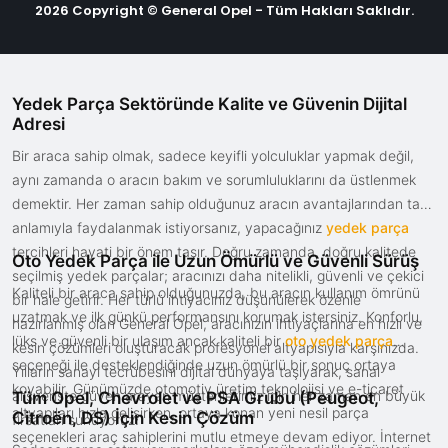
2026 Copyright © General Opel - Tüm Hakları Saklıdır.
Yedek Parça Sektöründe Kalite ve Güvenin Dijital
Adresi
Bir araca sahip olmak, sadece keyifli yolculuklar yapmak değil,
aynı zamanda o aracın bakım ve sorumluluklarını da üstlenmek
demektir. Her zaman sahip olduğunuz aracın avantajlarından tam
anlamıyla faydalanmak istiyorsanız, yapacağınız
yedek parça
tercihleri hayati bir önem taşır. Doğru zamanda, doğru kalitede
Oto Yedek Parça ile Uzun Ömürlü ve Güvenli Sürüş
seçilmiş yedek parçalar; aracınızı daha nitelikli, güvenli ve çekici
Kaliteli bir araca sahip olduğunuzda, bu aracın kullanım ömrünü
bir hale getirir. Her türlü ihtiyacınız düşünülerek özenle
uzatmak ve ilk günkü performansını korumak istersiniz. Konforlu,
hazırlanmış olan General Opel, aracınızın ihtiyaçlarına en hızlı ve
lüks ve güvenli bir ulaşım ancak kaliteli bir
oto yedek parça
kesin çözümleri oluşturacak profesyonel altyapısıyla karşınızda.
seçeneği ile desteklendiğinde uzun ömürlü bir sonuç ortaya
Yılların sanayi tecrübesini dijital dünyaya taşıyarak, sanal
koyabilir. Günümüzde otomotiv üretim teknolojisi ve e-ticaret
alışverişte güven arayan müşterilerimiz için her zaman en büyük
Tüm Opel, Chevrolet ve PSA Grubu (Peugeot,
altyapıları hızla gelişirken, ortaya konan yeni nesil parça
Citroën, DS) İçin Kesin Çözüm
fırsatları sunuyoruz.
seçenekleri araç sahiplerini mutlu etmeye devam ediyor. İnternet