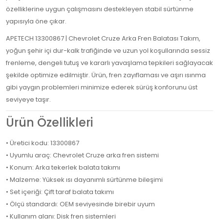
özelliklerine uygun çalışmasını destekleyen stabil sürtünme
yapısıyla öne çıkar.
APETECH 13300867 | Chevrolet Cruze Arka Fren Balatası Takım,
yoğun şehir içi dur-kalk trafiğinde ve uzun yol koşullarında sessiz
frenleme, dengeli tutuş ve kararlı yavaşlama tepkileri sağlayacak
şekilde optimize edilmiştir. Ürün, fren zayıflaması ve aşırı ısınma
gibi yaygın problemleri minimize ederek sürüş konforunu üst
seviyeye taşır.
Ürün Özellikleri
• Üretici kodu: 13300867
• Uyumlu araç: Chevrolet Cruze arka fren sistemi
• Konum: Arka tekerlek balata takımı
• Malzeme: Yüksek ısı dayanımlı sürtünme bileşimi
• Set içeriği: Çift taraf balata takımı
• Ölçü standardı: OEM seviyesinde birebir uyum
• Kullanım alanı: Disk fren sistemleri