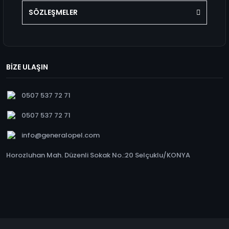
SÖZLEŞMELER
BİZE ULAŞIN
0507 537 72 71
0507 537 72 71
info@generalopel.com
Horozluhan Mah. Düzenli Sokak No.:20 Selçuklu/KONYA