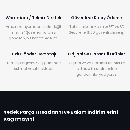
WhatsApp / Teknik Destek
Güvenli ve Kolay Ödeme
Aracınıza uyumdan emin değil
Taksit imkanı, Havale/EFT ve 3D
misiniz? Şase numaranızı
Secure ile %100 güvenli alışveriş.
gönderin, biz kontrol edelim.
Hızlı Gönderi Avantajı
Orijinal ve Garantili Ürünler
Tüm siparişleriniz 2 İş gününde
Orijinal ve ve Garantili ürünler ile
teslimat yapılmaktadır.
adınıza faturalı şekilde
gönderimler yapıyoruz.
Yedek Parça Fırsatlarını ve Bakım İndirimlerini
Kaçırmayın!