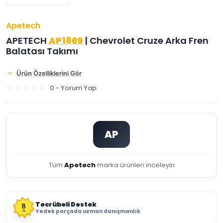
Apetech
APETECH
AP1869
| Chevrolet Cruze Arka Fren
Balatası Takımı
Ürün Özelliklerini Gör
0 - Yorum Yap
AP
Tüm
Apetech
marka ürünleri inceleyin
Tecrübeli Destek
8
Yedek parçada uzman danışmanlık
YIL