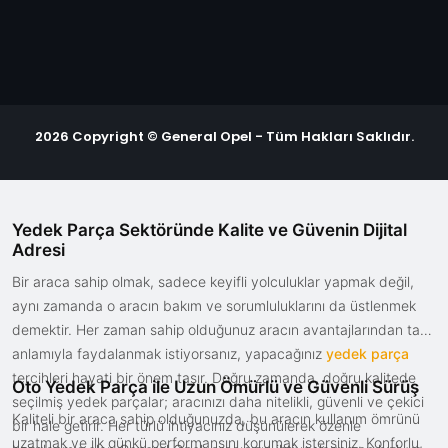
2026 Copyright © General Opel - Tüm Hakları Saklıdır.
Yedek Parça Sektöründe Kalite ve Güvenin Dijital
Adresi
Bir araca sahip olmak, sadece keyifli yolculuklar yapmak değil,
aynı zamanda o aracın bakım ve sorumluluklarını da üstlenmek
demektir. Her zaman sahip olduğunuz aracın avantajlarından tam
anlamıyla faydalanmak istiyorsanız, yapacağınız
yedek parça
tercihleri hayati bir önem taşır. Doğru zamanda, doğru kalitede
Oto Yedek Parça ile Uzun Ömürlü ve Güvenli Sürüş
seçilmiş yedek parçalar; aracınızı daha nitelikli, güvenli ve çekici
Kaliteli bir araca sahip olduğunuzda, bu aracın kullanım ömrünü
bir hale getirir. Her türlü ihtiyacınız düşünülerek özenle
uzatmak ve ilk günkü performansını korumak istersiniz. Konforlu,