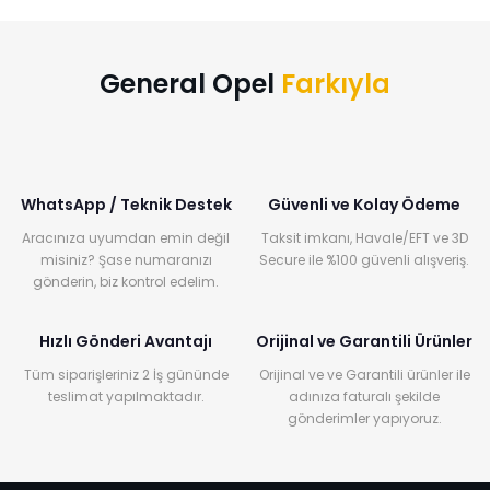
General Opel
Farkıyla
WhatsApp / Teknik Destek
Güvenli ve Kolay Ödeme
Aracınıza uyumdan emin değil
Taksit imkanı, Havale/EFT ve 3D
misiniz? Şase numaranızı
Secure ile %100 güvenli alışveriş.
gönderin, biz kontrol edelim.
Hızlı Gönderi Avantajı
Orijinal ve Garantili Ürünler
Tüm siparişleriniz 2 İş gününde
Orijinal ve ve Garantili ürünler ile
teslimat yapılmaktadır.
adınıza faturalı şekilde
gönderimler yapıyoruz.