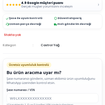
4.9 Google müşteri puanı
›
Gerçek müşteri yorumlarını inceleyin
Şase ile uyum kontrolü
Güvenli alışveriş
Uzman parça desteği
Hızlı gönderim desteği
Stokta yok
Kategori
Castrol Yağ
GELİNCE
HABER
Ücretsiz uyumluluk kontrolü
VER
Bu ürün aracıma uyar mı?
Şase numaranızı gönderin, uzman ekibimiz ürün uyumluluğunu
WhatsApp üzerinden kontrol etsin.
Şase numarası / VIN
17 karakterdir. I, O ve Q harfleri VIN içinde kullanılmaz.