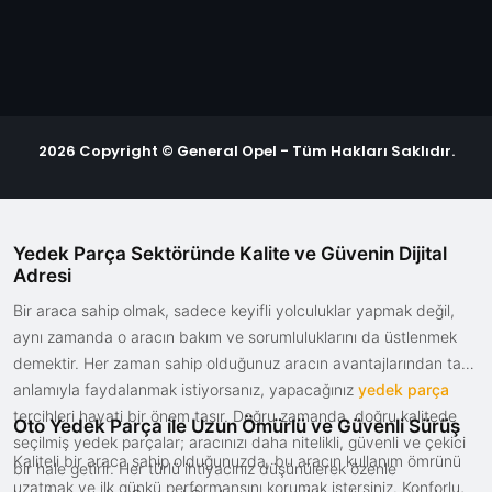
2026 Copyright © General Opel - Tüm Hakları Saklıdır.
Yedek Parça Sektöründe Kalite ve Güvenin Dijital
Adresi
Bir araca sahip olmak, sadece keyifli yolculuklar yapmak değil,
aynı zamanda o aracın bakım ve sorumluluklarını da üstlenmek
demektir. Her zaman sahip olduğunuz aracın avantajlarından tam
anlamıyla faydalanmak istiyorsanız, yapacağınız
yedek parça
tercihleri hayati bir önem taşır. Doğru zamanda, doğru kalitede
Oto Yedek Parça ile Uzun Ömürlü ve Güvenli Sürüş
seçilmiş yedek parçalar; aracınızı daha nitelikli, güvenli ve çekici
Kaliteli bir araca sahip olduğunuzda, bu aracın kullanım ömrünü
bir hale getirir. Her türlü ihtiyacınız düşünülerek özenle
uzatmak ve ilk günkü performansını korumak istersiniz. Konforlu,