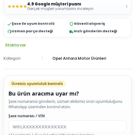
4.9 Google müşteri puanı
›
Gerçek müşteri yorumlarını inceleyin
Şase ile uyum kontrolü
Güvenli alışveriş
Uzman parça desteği
Hızlı gönderim desteği
Stokta var
Kategori
Opel Antara Motor Ürünleri
Ücretsiz uyumluluk kontrolü
Bu ürün aracıma uyar mı?
SEPETE
Şase numaranızı gönderin, uzman ekibimiz ürün uyumluluğunu
WhatsApp üzerinden kontrol etsin.
EKLE
HEMEN
Şase numarası / VIN
AL
17 karakterdir. I, O ve Q harfleri VIN içinde kullanılmaz.