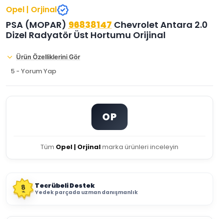
Opel | Orjinal
PSA (MOPAR)
96838147
Chevrolet Antara 2.0
Dizel Radyatör Üst Hortumu Orijinal
Ürün Özelliklerini Gör
5 - Yorum Yap
OP
Tüm
Opel | Orjinal
marka ürünleri inceleyin
Tecrübeli Destek
8
Yedek parçada uzman danışmanlık
YIL