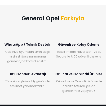
General Opel
Farkıyla
WhatsApp / Teknik Destek
Güvenli ve Kolay Ödeme
Aracınıza uyumdan emin değil
Taksit imkanı, Havale/EFT ve 3D
misiniz? Şase numaranızı
Secure ile %100 güvenli alışveriş.
gönderin, biz kontrol edelim.
Hızlı Gönderi Avantajı
Orijinal ve Garantili Ürünler
Tüm siparişleriniz 2 İş gününde
Orijinal ve ve Garantili ürünler ile
teslimat yapılmaktadır.
adınıza faturalı şekilde
gönderimler yapıyoruz.