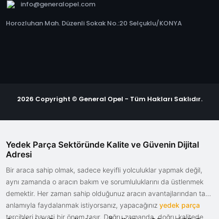
info@generalopel.com
Horozluhan Mah. Düzenli Sokak No.:20 Selçuklu/KONYA
2026 Copyright © General Opel - Tüm Hakları Saklıdır.
Yedek Parça Sektöründe Kalite ve Güvenin Dijital
Adresi
Bir araca sahip olmak, sadece keyifli yolculuklar yapmak değil,
aynı zamanda o aracın bakım ve sorumluluklarını da üstlenmek
demektir. Her zaman sahip olduğunuz aracın avantajlarından tam
anlamıyla faydalanmak istiyorsanız, yapacağınız
yedek parça
tercihleri hayati bir önem taşır. Doğru zamanda, doğru kalitede