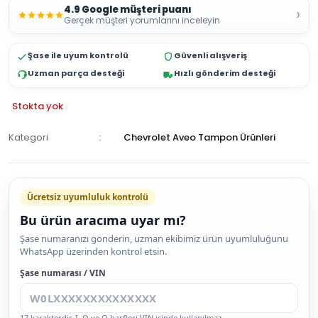
4.9 Google müşteri puanı
›
Gerçek müşteri yorumlarını inceleyin
Şase ile uyum kontrolü
Güvenli alışveriş
Uzman parça desteği
Hızlı gönderim desteği
Stokta yok
Kategori
Chevrolet Aveo Tampon Ürünleri
GELİNCE
HABER
Ücretsiz uyumluluk kontrolü
VER
Bu ürün aracıma uyar mı?
Şase numaranızı gönderin, uzman ekibimiz ürün uyumluluğunu
WhatsApp üzerinden kontrol etsin.
Şase numarası / VIN
17 karakterdir. I, O ve Q harfleri VIN içinde kullanılmaz.