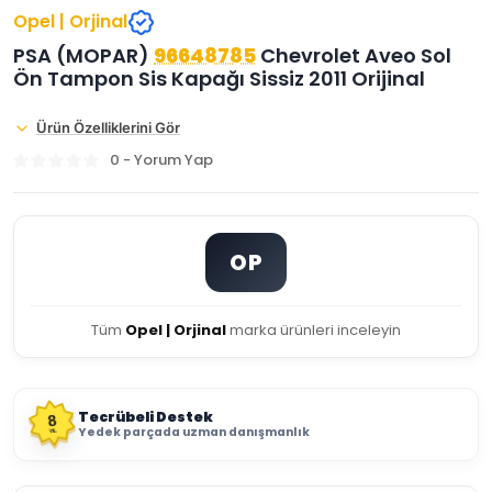
Opel | Orjinal
PSA (MOPAR)
96648785
Chevrolet Aveo Sol
Ön Tampon Sis Kapağı Sissiz 2011 Orijinal
Ürün Özelliklerini Gör
0 - Yorum Yap
OP
Tüm
Opel | Orjinal
marka ürünleri inceleyin
Tecrübeli Destek
8
Yedek parçada uzman danışmanlık
YIL