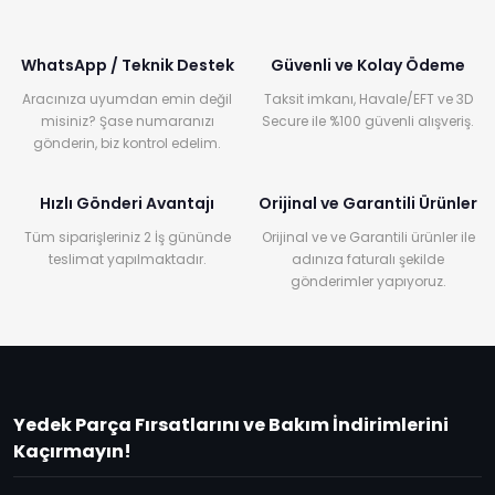
WhatsApp / Teknik Destek
Güvenli ve Kolay Ödeme
Aracınıza uyumdan emin değil
Taksit imkanı, Havale/EFT ve 3D
misiniz? Şase numaranızı
Secure ile %100 güvenli alışveriş.
gönderin, biz kontrol edelim.
Hızlı Gönderi Avantajı
Orijinal ve Garantili Ürünler
Tüm siparişleriniz 2 İş gününde
Orijinal ve ve Garantili ürünler ile
teslimat yapılmaktadır.
adınıza faturalı şekilde
gönderimler yapıyoruz.
Yedek Parça Fırsatlarını ve Bakım İndirimlerini
Kaçırmayın!