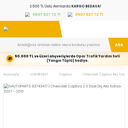
2.500 TL Üstü Alımlarda
KARGO BEDAVA!
0507 537 72 71
0507 537 72 71
ARA
50.000 TL ve üzeri alışverişlerde
Opar Trafik Yardım Seti
🎁
Hesabım
Kategoriler
(Yangın Tüplü) hediye.
Giriş
Marka,
yapın
araç
Anasayfa
veya
ve
CHEVROLET
Captiva
Chevrolet Captiva Aks Ürünl
yeni
parça
hesap
grubunu
oluşturun
seçin
Tüm Kategoriler
E-posta adresi
Şifre