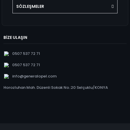
SÖZLEŞMELER
BİZE ULAŞIN
0507 537 72 71
0507 537 72 71
info@generalopel.com
Horozluhan Mah. Düzenli Sokak No.:20 Selçuklu/KONYA