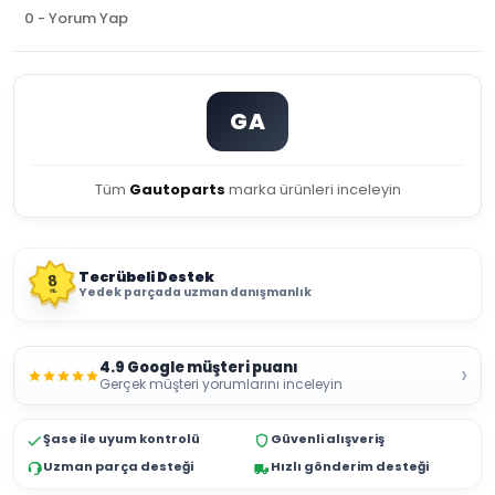
0 - Yorum Yap
GA
Tüm
Gautoparts
marka ürünleri inceleyin
Tecrübeli Destek
8
Yedek parçada uzman danışmanlık
YIL
4.9 Google müşteri puanı
›
Gerçek müşteri yorumlarını inceleyin
Şase ile uyum kontrolü
Güvenli alışveriş
Uzman parça desteği
Hızlı gönderim desteği