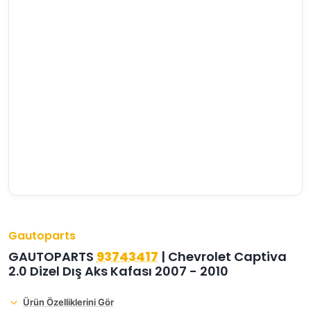
›
›
›
O
C
P
Beni
Şifremi
CHEVROLET
OPEL
PEUGEOT
hatırla
unuttum
Giriş Yap
›
›
›
M
C
D
Yeni Hesap
MOTOR
CİTROEN
DS
Oluştur
YAĞI
›
›
›
K
Ş
A
KOMPLE
ŞANZIMANLAR
AKÜ
MOTOR
Gautoparts
GAUTOPARTS
93743417
| Chevrolet Captiva
2.0 Dizel Dış Aks Kafası 2007 - 2010
Ürün Özelliklerini Gör