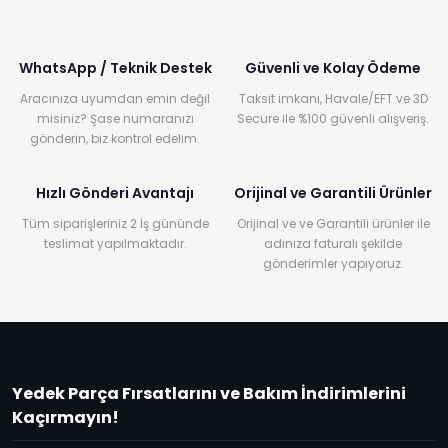
WhatsApp / Teknik Destek
Güvenli ve Kolay Ödeme
Aracınıza uyumdan emin değil
Taksit imkanı, Havale/EFT ve 3D
misiniz? Şase numaranızı
Secure ile %100 güvenli alışveriş.
gönderin, biz kontrol edelim.
Hızlı Gönderi Avantajı
Orijinal ve Garantili Ürünler
Tüm siparişleriniz 2 İş gününde
Orijinal ve ve Garantili ürünler ile
teslimat yapılmaktadır.
adınıza faturalı şekilde
gönderimler yapıyoruz.
Yedek Parça Fırsatlarını ve Bakım İndirimlerini
Kaçırmayın!