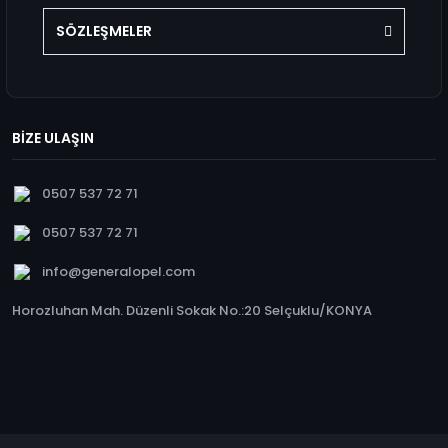
SÖZLEŞMELER
BİZE ULAŞIN
0507 537 72 71
0507 537 72 71
info@generalopel.com
Horozluhan Mah. Düzenli Sokak No.:20 Selçuklu/KONYA