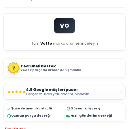
VO
Tüm
Votto
marka ürünleri inceleyin
Tecrübeli Destek
8
Yedek parçada uzman danışmanlık
YIL
4.9 Google müşteri puanı
›
Gerçek müşteri yorumlarını inceleyin
Şase ile uyum kontrolü
Güvenli alışveriş
Uzman parça desteği
Hızlı gönderim desteği
Stokta yok