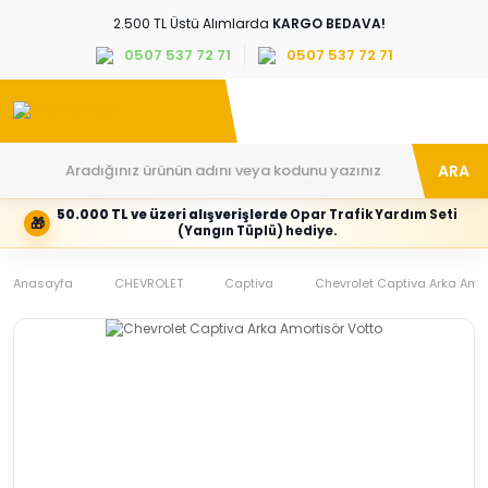
2.500 TL Üstü Alımlarda
KARGO BEDAVA!
0507 537 72 71
0507 537 72 71
ARA
50.000 TL ve üzeri alışverişlerde
Opar Trafik Yardım Seti
🎁
Hesabım
Kategoriler
(Yangın Tüplü) hediye.
Giriş
Marka,
yapın
araç
Anasayfa
veya
ve
CHEVROLET
Captiva
Chevrolet Captiva Arka Amor
yeni
parça
hesap
grubunu
oluşturun
seçin
Tüm Kategoriler
E-posta adresi
Şifre