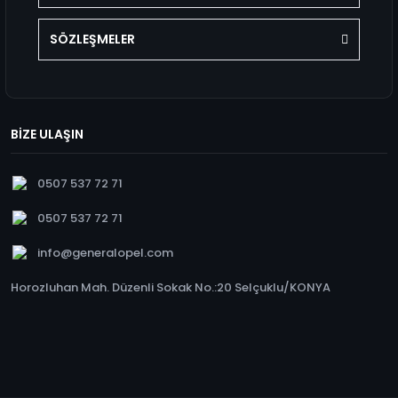
SÖZLEŞMELER
BİZE ULAŞIN
0507 537 72 71
0507 537 72 71
info@generalopel.com
Horozluhan Mah. Düzenli Sokak No.:20 Selçuklu/KONYA