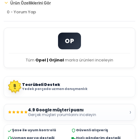
Ürün Özelliklerini Gör
0 - Yorum Yap
OP
Tüm
Opel | Orjinal
marka ürünleri inceleyin
Tecrübeli Destek
8
Yedek parçada uzman danışmanlık
YIL
4.9 Google müşteri puanı
›
Gerçek müşteri yorumlarını inceleyin
Şase ile uyum kontrolü
Güvenli alışveriş
Uzman parça desteği
Hızlı gönderim desteği