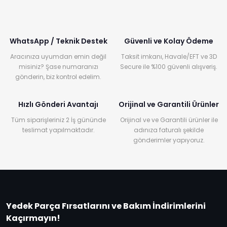
WhatsApp / Teknik Destek
Güvenli ve Kolay Ödeme
Aracınıza uyumdan emin değil
Taksit imkanı, Havale/EFT ve 3D
misiniz? Şase numaranızı
Secure ile %100 güvenli alışveriş.
gönderin, biz kontrol edelim.
Hızlı Gönderi Avantajı
Orijinal ve Garantili Ürünler
Tüm siparişleriniz 2 İş gününde
Orijinal ve ve Garantili ürünler ile
teslimat yapılmaktadır.
adınıza faturalı şekilde
gönderimler yapıyoruz.
Yedek Parça Fırsatlarını ve Bakım İndirimlerini
Kaçırmayın!