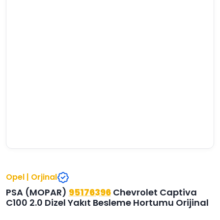
›
›
›
O
C
P
Beni
Şifremi
CHEVROLET
OPEL
PEUGEOT
hatırla
unuttum
Giriş Yap
›
›
›
M
C
D
Yeni Hesap
MOTOR
CİTROEN
DS
Oluştur
YAĞI
›
›
›
K
Ş
A
KOMPLE
ŞANZIMANLAR
AKÜ
MOTOR
Opel | Orjinal
PSA (MOPAR)
95176396
Chevrolet Captiva
C100 2.0 Dizel Yakıt Besleme Hortumu Orijinal