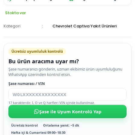
Stokta var
Kategori
Chevrolet Captiva Yakıt Ürünleri
Ücretsiz uyumluluk kontrolü
Bu ürün aracıma uyar mı?
SEPETE
Şase numaranızı gönderin, uzman ekibimiz ürün uyumluluğunu
WhatsApp üzerinden kontrol etsin.
EKLE
HEMEN
Şase numarası / VIN
AL
17 karakterdir. I, O ve Q harfleri VIN içinde kullanılmaz.
Şase ile Uyum Kontrolü Yap
Ücretsiz kontrol
Ortalama yanıt: ~5 dk
Hafta içi & Cumartesi 09:00–18:30