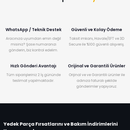
WhatsApp / Teknik Destek
Güvenli ve Kolay Ödeme
Aracınıza uyumdan emin değil
Taksit imkanı, Havale/EFT ve 3D
misiniz? Şase numaranızı
Secure ile %100 güvenli alışveriş.
gönderin, biz kontrol edelim.
Hızlı Gönderi Avantajı
Orijinal ve Garantili Ürünler
Tüm siparişleriniz 2 İş gününde
Orijinal ve ve Garantili ürünler ile
teslimat yapılmaktadır.
adınıza faturalı şekilde
gönderimler yapıyoruz.
Yedek Parça Fırsatlarını ve Bakım İndirimlerini