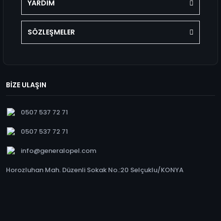
YARDIM
SÖZLEŞMELER
BİZE ULAŞIN
0507 537 72 71
0507 537 72 71
info@generalopel.com
Horozluhan Mah. Düzenli Sokak No.:20 Selçuklu/KONYA