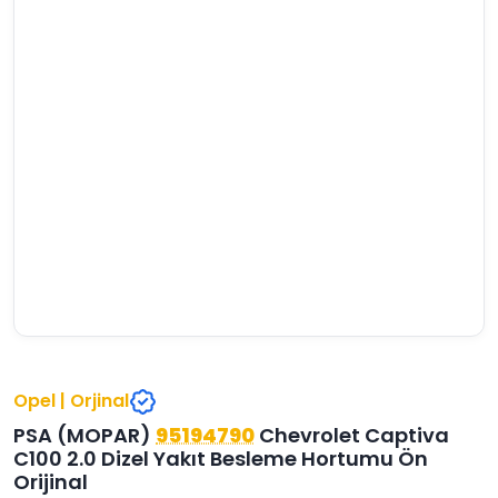
›
›
›
O
C
P
Beni
Şifremi
CHEVROLET
OPEL
PEUGEOT
hatırla
unuttum
Giriş Yap
›
›
›
M
C
D
Yeni Hesap
MOTOR
CİTROEN
DS
Oluştur
YAĞI
›
›
›
K
Ş
A
KOMPLE
ŞANZIMANLAR
AKÜ
MOTOR
Opel | Orjinal
PSA (MOPAR)
95194790
Chevrolet Captiva
C100 2.0 Dizel Yakıt Besleme Hortumu Ön
Orijinal