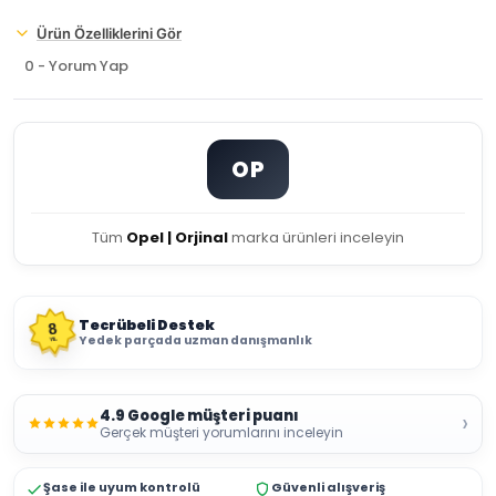
Ürün Özelliklerini Gör
0 - Yorum Yap
OP
Tüm
Opel | Orjinal
marka ürünleri inceleyin
Tecrübeli Destek
8
Yedek parçada uzman danışmanlık
YIL
4.9 Google müşteri puanı
›
Gerçek müşteri yorumlarını inceleyin
Şase ile uyum kontrolü
Güvenli alışveriş