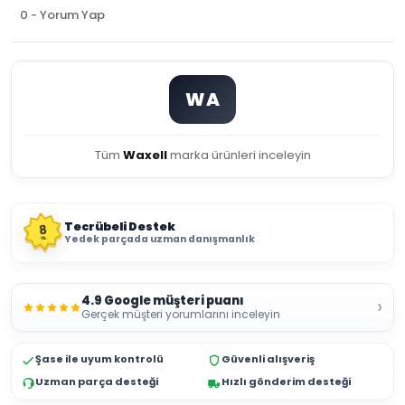
0 - Yorum Yap
WA
Tüm
Waxell
marka ürünleri inceleyin
Tecrübeli Destek
8
Yedek parçada uzman danışmanlık
YIL
4.9 Google müşteri puanı
›
Gerçek müşteri yorumlarını inceleyin
Şase ile uyum kontrolü
Güvenli alışveriş
Uzman parça desteği
Hızlı gönderim desteği