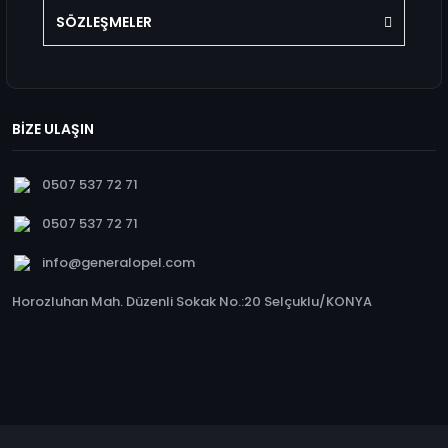
SÖZLEŞMELER
BİZE ULAŞIN
0507 537 72 71
0507 537 72 71
info@generalopel.com
Horozluhan Mah. Düzenli Sokak No.:20 Selçuklu/KONYA