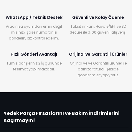
WhatsApp / Teknik Destek
Güvenli ve Kolay Ödeme
Aracınıza uyumdan emin değil
Taksit imkanı, Havale/EFT ve 3D
misiniz? Şase numaranızı
Secure ile %100 güvenli alışveriş.
gönderin, biz kontrol edelim.
Hızlı Gönderi Avantajı
Orijinal ve Garantili Ürünler
Tüm siparişleriniz 2 İş gününde
Orijinal ve ve Garantili ürünler ile
teslimat yapılmaktadır.
adınıza faturalı şekilde
gönderimler yapıyoruz.
Yedek Parça Fırsatlarını ve Bakım İndirimlerini
Kaçırmayın!