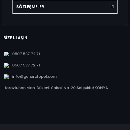
SÖZLEŞMELER
BİZE ULAŞIN
0507 537 72 71
0507 537 72 71
info@generalopel.com
Horozluhan Mah. Düzenli Sokak No.:20 Selçuklu/KONYA