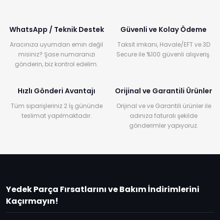
WhatsApp / Teknik Destek
Güvenli ve Kolay Ödeme
Aracınıza uyumdan emin değil
Taksit imkanı, Havale/EFT ve 3D
misiniz? Şase numaranızı
Secure ile %100 güvenli alışveriş.
gönderin, biz kontrol edelim.
Hızlı Gönderi Avantajı
Orijinal ve Garantili Ürünler
Tüm siparişleriniz 2 İş gününde
Orijinal ve ve Garantili ürünler ile
teslimat yapılmaktadır.
adınıza faturalı şekilde
gönderimler yapıyoruz.
Yedek Parça Fırsatlarını ve Bakım İndirimlerini
Kaçırmayın!