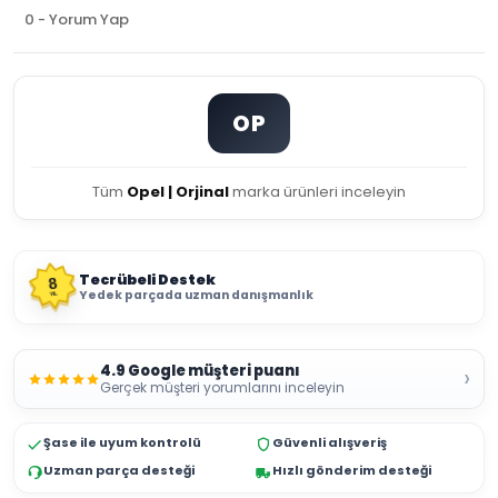
0 - Yorum Yap
OP
Tüm
Opel | Orjinal
marka ürünleri inceleyin
Tecrübeli Destek
8
Yedek parçada uzman danışmanlık
YIL
4.9 Google müşteri puanı
›
Gerçek müşteri yorumlarını inceleyin
Şase ile uyum kontrolü
Güvenli alışveriş
Uzman parça desteği
Hızlı gönderim desteği