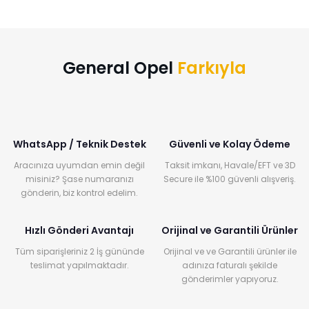
General Opel
Farkıyla
WhatsApp / Teknik Destek
Güvenli ve Kolay Ödeme
Aracınıza uyumdan emin değil
Taksit imkanı, Havale/EFT ve 3D
misiniz? Şase numaranızı
Secure ile %100 güvenli alışveriş.
gönderin, biz kontrol edelim.
Hızlı Gönderi Avantajı
Orijinal ve Garantili Ürünler
Tüm siparişleriniz 2 İş gününde
Orijinal ve ve Garantili ürünler ile
teslimat yapılmaktadır.
adınıza faturalı şekilde
gönderimler yapıyoruz.