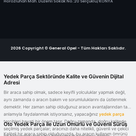
Horozluhan Mah. Düzenli Sokak No.:20 Selçuklu/KONYA
2026 Copyright © General Opel - Tüm Hakları Saklıdır.
Yedek Parça Sektöründe Kalite ve Güvenin Dijital
Adresi
Bir araca sahip olmak, sadece keyifli yolculuklar yapmak değil,
aynı zamanda o aracın bakım ve sorumluluklarını da üstlenmek
demektir. Her zaman sahip olduğunuz aracın avantajlarından tam
anlamıyla faydalanmak istiyorsanız, yapacağınız
yedek parça
tercihleri hayati bir önem taşır. Doğru zamanda, doğru kalitede
Oto Yedek Parça ile Uzun Ömürlü ve Güvenli Sürüş
seçilmiş yedek parçalar; aracınızı daha nitelikli, güvenli ve çekici
Kaliteli bir araca sahip olduğunuzda, bu aracın kullanım ömrünü
bir hale getirir. Her türlü ihtiyacınız düşünülerek özenle