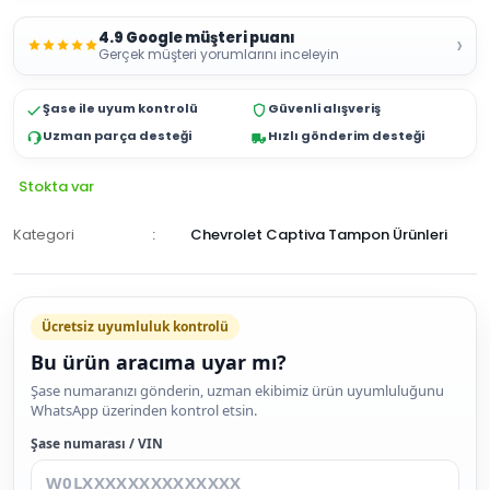
4.9 Google müşteri puanı
›
Gerçek müşteri yorumlarını inceleyin
Şase ile uyum kontrolü
Güvenli alışveriş
Uzman parça desteği
Hızlı gönderim desteği
Stokta var
Kategori
Chevrolet Captiva Tampon Ürünleri
Ücretsiz uyumluluk kontrolü
Bu ürün aracıma uyar mı?
SEPETE
Şase numaranızı gönderin, uzman ekibimiz ürün uyumluluğunu
WhatsApp üzerinden kontrol etsin.
EKLE
HEMEN
Şase numarası / VIN
AL