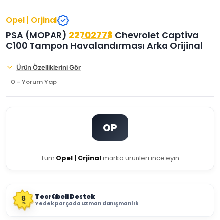
Opel | Orjinal
PSA (MOPAR)
22702778
Chevrolet Captiva
C100 Tampon Havalandırması Arka Orijinal
Ürün Özelliklerini Gör
0 - Yorum Yap
OP
Tüm
Opel | Orjinal
marka ürünleri inceleyin
Tecrübeli Destek
8
Yedek parçada uzman danışmanlık
YIL