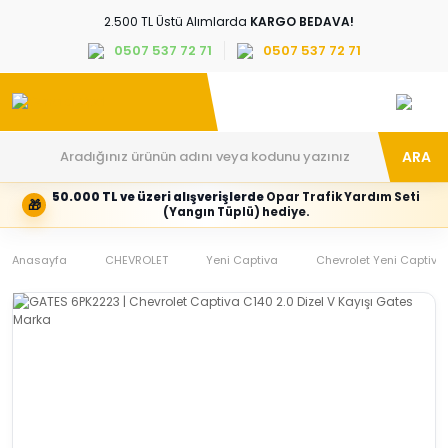
2.500 TL Üstü Alımlarda
KARGO BEDAVA!
0507 537 72 71
0507 537 72 71
ARA
50.000 TL ve üzeri alışverişlerde
Opar Trafik Yardım Seti
🎁
Hesabım
Kategoriler
(Yangın Tüplü) hediye.
Giriş
Marka,
yapın
araç
Anasayfa
veya
ve
CHEVROLET
Yeni Captiva
Chevrolet Yeni Captiva 
yeni
parça
hesap
grubunu
oluşturun
seçin
Tüm Kategoriler
E-posta adresi
Şifre