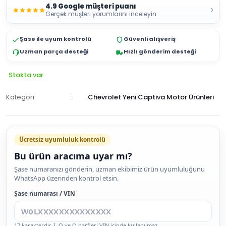
4.9 Google müşteri puanı
›
Gerçek müşteri yorumlarını inceleyin
Şase ile uyum kontrolü
Güvenli alışveriş
Uzman parça desteği
Hızlı gönderim desteği
Stokta var
Kategori
Chevrolet Yeni Captiva Motor Ürünleri
Ücretsiz uyumluluk kontrolü
Bu ürün aracıma uyar mı?
SEPETE
Şase numaranızı gönderin, uzman ekibimiz ürün uyumluluğunu
WhatsApp üzerinden kontrol etsin.
EKLE
HEMEN
Şase numarası / VIN
AL
17 karakterdir. I, O ve Q harfleri VIN içinde kullanılmaz.