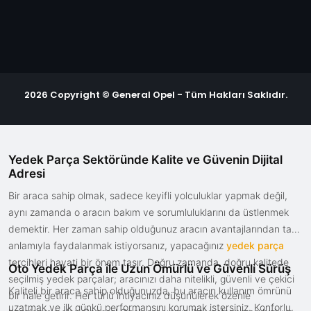
2026 Copyright © General Opel - Tüm Hakları Saklıdır.
Yedek Parça Sektöründe Kalite ve Güvenin Dijital
Adresi
Bir araca sahip olmak, sadece keyifli yolculuklar yapmak değil,
aynı zamanda o aracın bakım ve sorumluluklarını da üstlenmek
demektir. Her zaman sahip olduğunuz aracın avantajlarından tam
anlamıyla faydalanmak istiyorsanız, yapacağınız
yedek parça
tercihleri hayati bir önem taşır. Doğru zamanda, doğru kalitede
Oto Yedek Parça ile Uzun Ömürlü ve Güvenli Sürüş
seçilmiş yedek parçalar; aracınızı daha nitelikli, güvenli ve çekici
Kaliteli bir araca sahip olduğunuzda, bu aracın kullanım ömrünü
bir hale getirir. Her türlü ihtiyacınız düşünülerek özenle
uzatmak ve ilk günkü performansını korumak istersiniz. Konforlu,