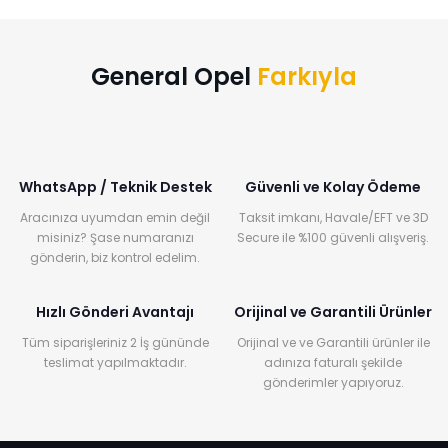
General Opel
Farkıyla
WhatsApp / Teknik Destek
Güvenli ve Kolay Ödeme
Aracınıza uyumdan emin değil
Taksit imkanı, Havale/EFT ve 3D
misiniz? Şase numaranızı
Secure ile %100 güvenli alışveriş.
gönderin, biz kontrol edelim.
Hızlı Gönderi Avantajı
Orijinal ve Garantili Ürünler
Tüm siparişleriniz 2 İş gününde
Orijinal ve ve Garantili ürünler ile
teslimat yapılmaktadır.
adınıza faturalı şekilde
gönderimler yapıyoruz.