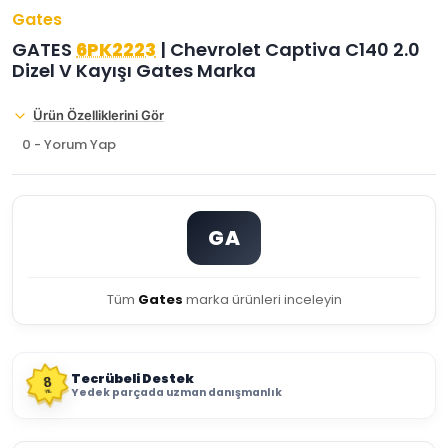
Gates
GATES
6PK2223
| Chevrolet Captiva C140 2.0
Dizel V Kayışı Gates Marka
Ürün Özelliklerini Gör
0 - Yorum Yap
GA
Tüm
Gates
marka ürünleri inceleyin
Tecrübeli Destek
8
Yedek parçada uzman danışmanlık
YIL