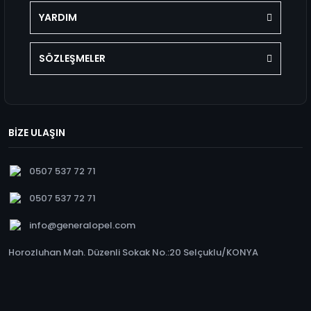
YARDIM
SÖZLEŞMELER
BİZE ULAŞIN
0507 537 72 71
0507 537 72 71
info@generalopel.com
Horozluhan Mah. Düzenli Sokak No.:20 Selçuklu/KONYA