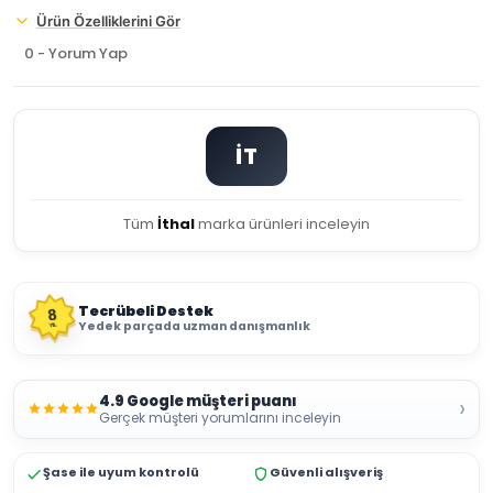
Ürün Özelliklerini Gör
0 - Yorum Yap
İT
Tüm
İthal
marka ürünleri inceleyin
Tecrübeli Destek
8
Yedek parçada uzman danışmanlık
YIL
4.9 Google müşteri puanı
›
Gerçek müşteri yorumlarını inceleyin
Şase ile uyum kontrolü
Güvenli alışveriş