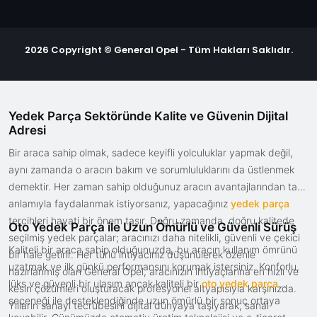
2026 Copyright © General Opel - Tüm Hakları Saklıdır.
Yedek Parça Sektöründe Kalite ve Güvenin Dijital
Adresi
Bir araca sahip olmak, sadece keyifli yolculuklar yapmak değil,
aynı zamanda o aracın bakım ve sorumluluklarını da üstlenmek
demektir. Her zaman sahip olduğunuz aracın avantajlarından tam
anlamıyla faydalanmak istiyorsanız, yapacağınız
yedek parça
tercihleri hayati bir önem taşır. Doğru zamanda, doğru kalitede
Oto Yedek Parça ile Uzun Ömürlü ve Güvenli Sürüş
seçilmiş yedek parçalar; aracınızı daha nitelikli, güvenli ve çekici
Kaliteli bir araca sahip olduğunuzda, bu aracın kullanım ömrünü
bir hale getirir. Her türlü ihtiyacınız düşünülerek özenle
uzatmak ve ilk günkü performansını korumak istersiniz. Konforlu,
hazırlanmış olan General Opel, aracınızın ihtiyaçlarına en hızlı ve
lüks ve güvenli bir ulaşım ancak kaliteli bir
oto yedek parça
kesin çözümleri oluşturacak profesyonel altyapısıyla karşınızda.
seçeneği ile desteklendiğinde uzun ömürlü bir sonuç ortaya
Yılların sanayi tecrübesini dijital dünyaya taşıyarak, sanal