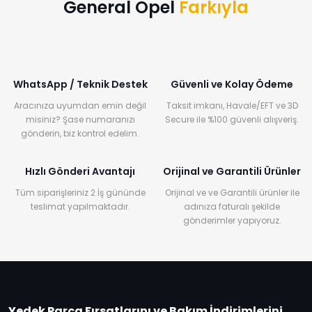
General Opel
Farkıyla
WhatsApp / Teknik Destek
Güvenli ve Kolay Ödeme
Aracınıza uyumdan emin değil
Taksit imkanı, Havale/EFT ve 3D
misiniz? Şase numaranızı
Secure ile %100 güvenli alışveriş.
gönderin, biz kontrol edelim.
Hızlı Gönderi Avantajı
Orijinal ve Garantili Ürünler
Tüm siparişleriniz 2 İş gününde
Orijinal ve ve Garantili ürünler ile
teslimat yapılmaktadır.
adınıza faturalı şekilde
gönderimler yapıyoruz.
Yedek Parça Fırsatlarını ve Bakım İndirimlerini