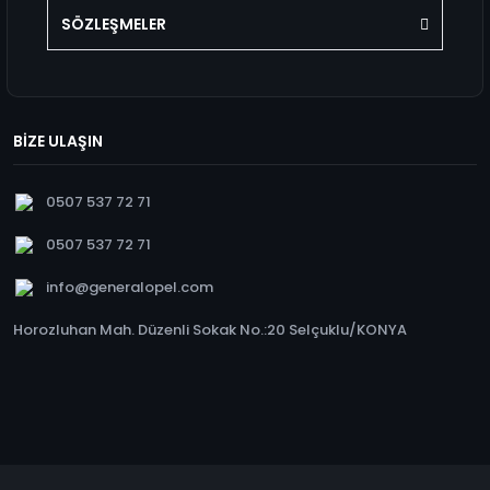
SÖZLEŞMELER
BİZE ULAŞIN
0507 537 72 71
0507 537 72 71
info@generalopel.com
Horozluhan Mah. Düzenli Sokak No.:20 Selçuklu/KONYA