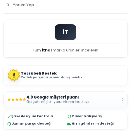
0 - Yorum Yap
İT
Tüm
İthal
marka ürünleri inceleyin
Tecrübeli Destek
8
Yedek parçada uzman danışmanlık
YIL
4.9 Google müşteri puanı
›
Gerçek müşteri yorumlarını inceleyin
Şase ile uyum kontrolü
Güvenli alışveriş
Uzman parça desteği
Hızlı gönderim desteği