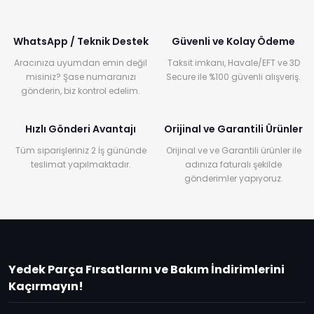
WhatsApp / Teknik Destek
Güvenli ve Kolay Ödeme
Aracınıza uyumdan emin değil
Taksit imkanı, Havale/EFT ve 3D
misiniz? Şase numaranızı
Secure ile %100 güvenli alışveriş.
gönderin, biz kontrol edelim.
Hızlı Gönderi Avantajı
Orijinal ve Garantili Ürünler
Tüm siparişleriniz 2 İş gününde
Orijinal ve ve Garantili ürünler ile
teslimat yapılmaktadır.
adınıza faturalı şekilde
gönderimler yapıyoruz.
Yedek Parça Fırsatlarını ve Bakım İndirimlerini
Kaçırmayın!