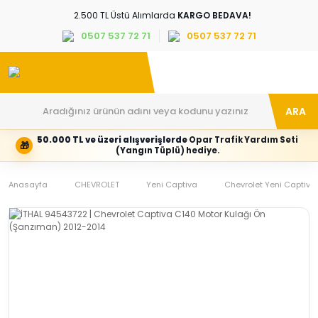
2.500 TL Üstü Alımlarda
KARGO BEDAVA!
0507 537 72 71
0507 537 72 71
ARA
50.000 TL ve üzeri alışverişlerde
Opar Trafik Yardım Seti
🎁
Hesabım
Kategoriler
(Yangın Tüplü) hediye.
Giriş
Marka,
yapın
araç
Anasayfa
veya
ve
CHEVROLET
Yeni Captiva
Chevrolet Yeni Captiva 
yeni
parça
hesap
grubunu
oluşturun
seçin
Tüm Kategoriler
E-posta adresi
Şifre