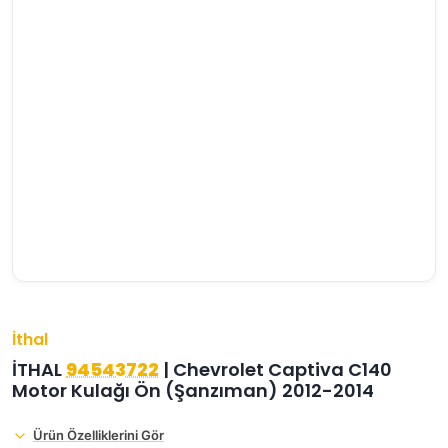
›
›
›
O
C
P
Beni
Şifremi
CHEVROLET
OPEL
PEUGEOT
hatırla
unuttum
Giriş Yap
›
›
›
M
C
D
Yeni Hesap
MOTOR
CİTROEN
DS
Oluştur
YAĞI
›
›
›
K
Ş
A
KOMPLE
ŞANZIMANLAR
AKÜ
MOTOR
İthal
İTHAL
94543722
| Chevrolet Captiva C140
Motor Kulağı Ön (Şanzıman) 2012-2014
Ürün Özelliklerini Gör