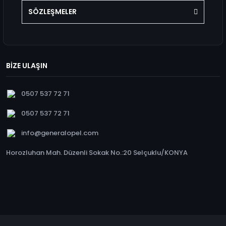
SÖZLEŞMELER
BİZE ULAŞIN
0507 537 72 71
0507 537 72 71
info@generalopel.com
Horozluhan Mah. Düzenli Sokak No.:20 Selçuklu/KONYA