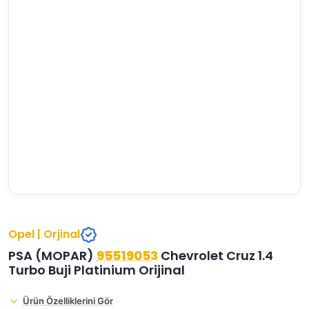
›
›
›
O
C
P
Beni
Şifremi
CHEVROLET
OPEL
PEUGEOT
hatırla
unuttum
Giriş Yap
›
›
›
M
C
D
Yeni Hesap
MOTOR
CİTROEN
DS
Oluştur
YAĞI
›
›
›
K
Ş
A
KOMPLE
ŞANZIMANLAR
AKÜ
MOTOR
Opel | Orjinal
PSA (MOPAR)
95519053
Chevrolet Cruz 1.4
Turbo Buji Platinium Orijinal
Ürün Özelliklerini Gör