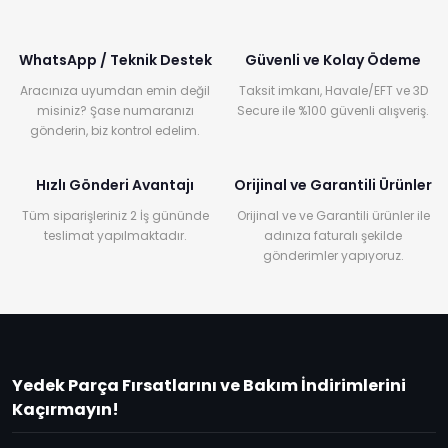
WhatsApp / Teknik Destek
Güvenli ve Kolay Ödeme
Aracınıza uyumdan emin değil
Taksit imkanı, Havale/EFT ve 3D
misiniz? Şase numaranızı
Secure ile %100 güvenli alışveriş.
gönderin, biz kontrol edelim.
Hızlı Gönderi Avantajı
Orijinal ve Garantili Ürünler
Tüm siparişleriniz 2 İş gününde
Orijinal ve ve Garantili ürünler ile
teslimat yapılmaktadır.
adınıza faturalı şekilde
gönderimler yapıyoruz.
Yedek Parça Fırsatlarını ve Bakım İndirimlerini
Kaçırmayın!