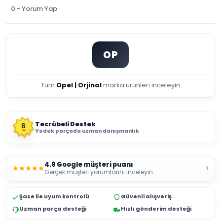
0 - Yorum Yap
OP
Tüm
Opel | Orjinal
marka ürünleri inceleyin
Tecrübeli Destek
8
Yedek parçada uzman danışmanlık
YIL
4.9 Google müşteri puanı
›
Gerçek müşteri yorumlarını inceleyin
Şase ile uyum kontrolü
Güvenli alışveriş
Uzman parça desteği
Hızlı gönderim desteği