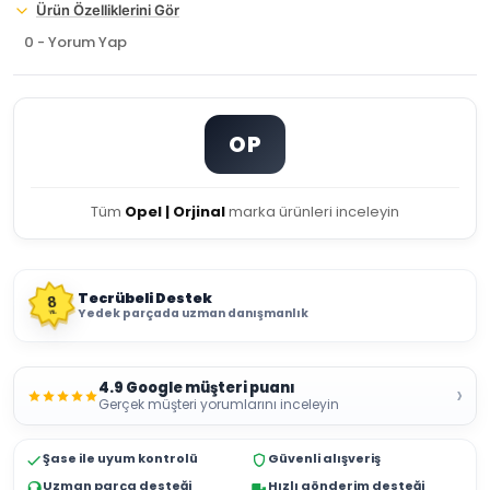
Ürün Özelliklerini Gör
0 - Yorum Yap
OP
Tüm
Opel | Orjinal
marka ürünleri inceleyin
Tecrübeli Destek
8
Yedek parçada uzman danışmanlık
YIL
4.9 Google müşteri puanı
›
Gerçek müşteri yorumlarını inceleyin
Şase ile uyum kontrolü
Güvenli alışveriş
Uzman parça desteği
Hızlı gönderim desteği