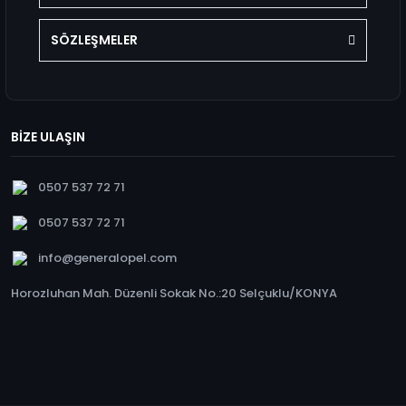
SÖZLEŞMELER
BİZE ULAŞIN
0507 537 72 71
0507 537 72 71
info@generalopel.com
Horozluhan Mah. Düzenli Sokak No.:20 Selçuklu/KONYA