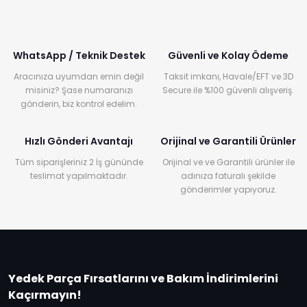
WhatsApp / Teknik Destek
Güvenli ve Kolay Ödeme
Aracınıza uyumdan emin değil
Taksit imkanı, Havale/EFT ve 3D
misiniz? Şase numaranızı
Secure ile %100 güvenli alışveriş.
gönderin, biz kontrol edelim.
Hızlı Gönderi Avantajı
Orijinal ve Garantili Ürünler
Tüm siparişleriniz 2 İş gününde
Orijinal ve ve Garantili ürünler ile
teslimat yapılmaktadır.
adınıza faturalı şekilde
gönderimler yapıyoruz.
Yedek Parça Fırsatlarını ve Bakım İndirimlerini
Kaçırmayın!