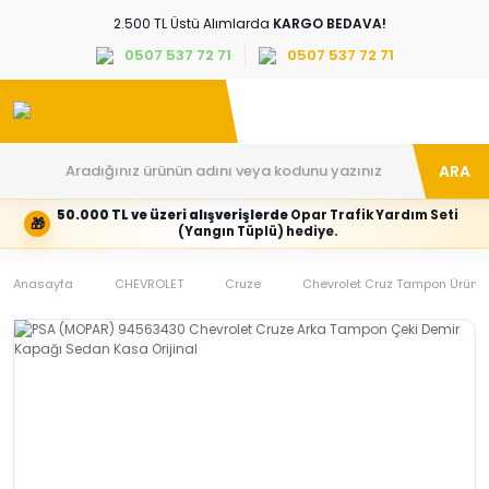
2.500 TL Üstü Alımlarda
KARGO BEDAVA!
0507 537 72 71
0507 537 72 71
ARA
50.000 TL ve üzeri alışverişlerde
Opar Trafik Yardım Seti
🎁
Hesabım
Kategoriler
(Yangın Tüplü) hediye.
Giriş
Marka,
yapın
araç
Anasayfa
veya
ve
CHEVROLET
Cruze
Chevrolet Cruz Tampon Ürünle
yeni
parça
hesap
grubunu
oluşturun
seçin
Tüm Kategoriler
E-posta adresi
Şifre