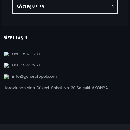
SÖZLEŞMELER
BİZE ULAŞIN
0507 537 72 71
0507 537 72 71
info@generalopel.com
Horozluhan Mah. Düzenli Sokak No.:20 Selçuklu/KONYA