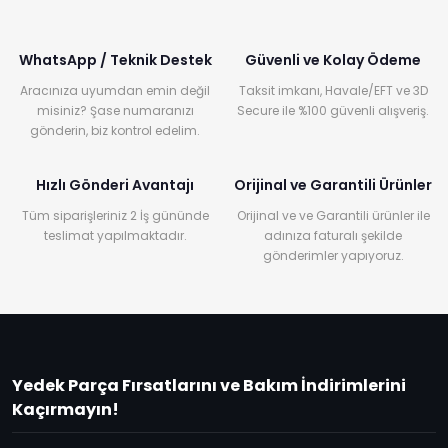
WhatsApp / Teknik Destek
Güvenli ve Kolay Ödeme
Aracınıza uyumdan emin değil
Taksit imkanı, Havale/EFT ve 3D
misiniz? Şase numaranızı
Secure ile %100 güvenli alışveriş.
gönderin, biz kontrol edelim.
Hızlı Gönderi Avantajı
Orijinal ve Garantili Ürünler
Tüm siparişleriniz 2 İş gününde
Orijinal ve ve Garantili ürünler ile
teslimat yapılmaktadır.
adınıza faturalı şekilde
gönderimler yapıyoruz.
Yedek Parça Fırsatlarını ve Bakım İndirimlerini
Kaçırmayın!