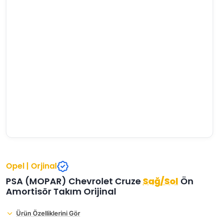
›
›
›
O
C
P
Beni
Şifremi
CHEVROLET
OPEL
PEUGEOT
hatırla
unuttum
Giriş Yap
›
›
›
M
C
D
Yeni Hesap
MOTOR
CİTROEN
DS
Oluştur
YAĞI
›
›
›
K
Ş
A
KOMPLE
ŞANZIMANLAR
AKÜ
MOTOR
Opel | Orjinal
PSA (MOPAR) Chevrolet Cruze
Sağ/Sol
Ön
Amortisör Takım Orijinal
Ürün Özelliklerini Gör