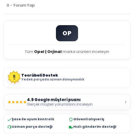
0 - Yorum Yap
OP
Tüm
Opel | Orjinal
marka ürünleri inceleyin
Tecrübeli Destek
8
Yedek parçada uzman danışmanlık
YIL
4.9 Google müşteri puanı
›
Gerçek müşteri yorumlarını inceleyin
Şase ile uyum kontrolü
Güvenli alışveriş
Uzman parça desteği
Hızlı gönderim desteği