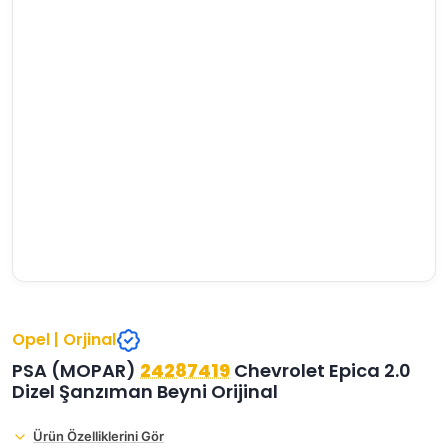
›
›
›
O
C
P
Beni
Şifremi
CHEVROLET
OPEL
PEUGEOT
hatırla
unuttum
Giriş Yap
›
›
›
M
C
D
Yeni Hesap
MOTOR
CİTROEN
DS
Oluştur
YAĞI
›
›
›
K
Ş
A
KOMPLE
ŞANZIMANLAR
AKÜ
MOTOR
Opel | Orjinal
PSA (MOPAR)
24287419
Chevrolet Epica 2.0
Dizel Şanzıman Beyni Orijinal
Ürün Özelliklerini Gör