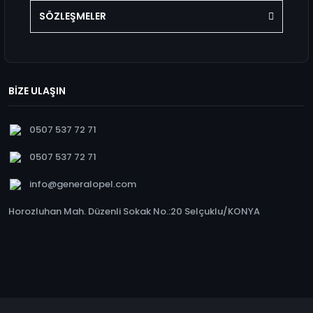
SÖZLEŞMELER
BİZE ULAŞIN
0507 537 72 71
0507 537 72 71
info@generalopel.com
Horozluhan Mah. Düzenli Sokak No.:20 Selçuklu/KONYA