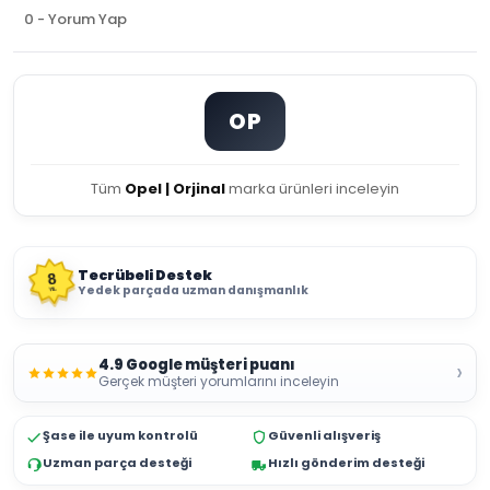
0 - Yorum Yap
OP
Tüm
Opel | Orjinal
marka ürünleri inceleyin
Tecrübeli Destek
8
Yedek parçada uzman danışmanlık
YIL
4.9 Google müşteri puanı
›
Gerçek müşteri yorumlarını inceleyin
Şase ile uyum kontrolü
Güvenli alışveriş
Uzman parça desteği
Hızlı gönderim desteği