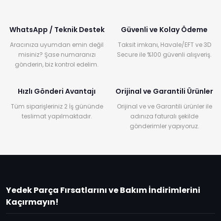
WhatsApp / Teknik Destek
Güvenli ve Kolay Ödeme
Aracınıza uyumdan emin değil
Taksit imkanı, Havale/EFT ve 3D
misiniz? Şase numaranızı
Secure ile %100 güvenli alışveriş.
gönderin, biz kontrol edelim.
Hızlı Gönderi Avantajı
Orijinal ve Garantili Ürünler
Tüm siparişleriniz 2 İş gününde
Orijinal ve ve Garantili ürünler ile
teslimat yapılmaktadır.
adınıza faturalı şekilde
gönderimler yapıyoruz.
Yedek Parça Fırsatlarını ve Bakım İndirimlerini
Kaçırmayın!