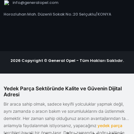
info@generalopel.com
Horozluhan Mah. Düzenli Sokak No.:20 Selçuklu/KONYA
2026 Copyright © General Opel - Tüm Hakları Saklıdır.
Yedek Parça Sektöründe Kalite ve Güvenin Dijital
Adresi
Bir araca sahip olmak, sadece keyifli yolculuklar yapmak değil,
aynı zamanda o aracın bakım ve sorumluluklarını da üstlenmek
demektir. Her zaman sahip olduğunuz aracın avantajlarından tam
anlamıyla faydalanmak istiyorsanız, yapacağınız
yedek parça
tercihleri hayati bir önem taşır. Doğru zamanda, doğru kalitede