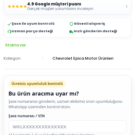
4.9 Google müşteri puanı
›
Gerçek müşteri yorumlarını inceleyin
Şase ile uyum kontrolü
Güvenli alışveriş
Uzman parça desteği
Hızlı gönderim desteği
Stokta var
Kategori
Chevrolet Epica Motor Ürünleri
Ücretsiz uyumluluk kontrolü
Bu ürün aracıma uyar mı?
SEPETE
Şase numaranızı gönderin, uzman ekibimiz ürün uyumluluğunu
WhatsApp üzerinden kontrol etsin.
EKLE
HEMEN
Şase numarası / VIN
AL
17 karakterdir. I, O ve Q harfleri VIN içinde kullanılmaz.