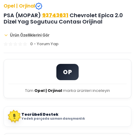
Opel | Orjinal
PSA (MOPAR)
93743631
Chevrolet Epica 2.0
Dizel Yag Sogutucu Contası Orijinal
Ürün Özelliklerini Gör
0 - Yorum Yap
OP
Tüm
Opel | Orjinal
marka ürünleri inceleyin
Tecrübeli Destek
8
Yedek parçada uzman danışmanlık
YIL