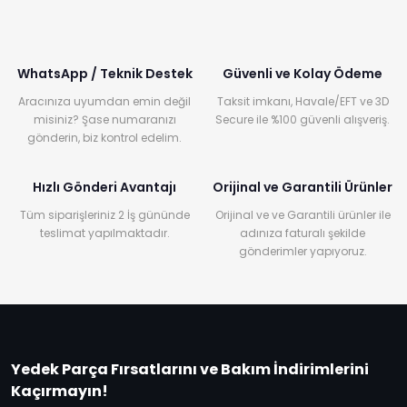
WhatsApp / Teknik Destek
Güvenli ve Kolay Ödeme
Aracınıza uyumdan emin değil
Taksit imkanı, Havale/EFT ve 3D
misiniz? Şase numaranızı
Secure ile %100 güvenli alışveriş.
gönderin, biz kontrol edelim.
Hızlı Gönderi Avantajı
Orijinal ve Garantili Ürünler
Tüm siparişleriniz 2 İş gününde
Orijinal ve ve Garantili ürünler ile
teslimat yapılmaktadır.
adınıza faturalı şekilde
gönderimler yapıyoruz.
Yedek Parça Fırsatlarını ve Bakım İndirimlerini
Kaçırmayın!