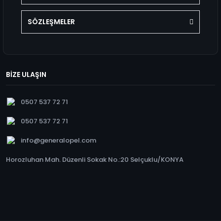
SÖZLEŞMELER
BİZE ULAŞIN
0507 537 72 71
0507 537 72 71
info@generalopel.com
Horozluhan Mah. Düzenli Sokak No.:20 Selçuklu/KONYA