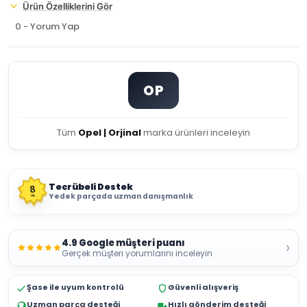
Ürün Özelliklerini Gör
0 - Yorum Yap
OP
Tüm
Opel | Orjinal
marka ürünleri inceleyin
Tecrübeli Destek
8
Yedek parçada uzman danışmanlık
YIL
4.9 Google müşteri puanı
›
Gerçek müşteri yorumlarını inceleyin
Şase ile uyum kontrolü
Güvenli alışveriş
Uzman parça desteği
Hızlı gönderim desteği