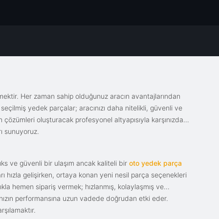
emektir. Her zaman sahip olduğunuz aracın avantajlarından
eçilmiş yedek parçalar; aracınızı daha nitelikli, güvenli ve
sin çözümleri oluşturacak profesyonel altyapısıyla karşınızda.
rı sunuyoruz.
s ve güvenli bir ulaşım ancak kaliteli bir
oto yedek parça
ı hızla gelişirken, ortaya konan yeni nesil parça seçenekleri
tıkla hemen sipariş vermek; hızlanmış, kolaylaşmış ve
racınızın performansına uzun vadede doğrudan etki eder.
rşılamaktır.