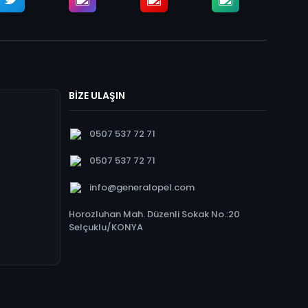
BİZE ULAŞIN
0507 537 72 71
0507 537 72 71
info@generalopel.com
Horozluhan Mah. Düzenli Sokak No.:20
Selçuklu/KONYA