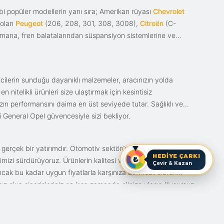
i popüler modellerin yanı sıra; Amerikan rüyası
Chevrolet
 olan
Peugeot
(206, 208, 301, 308, 3008),
Citroën
(C-
ımana, fren balatalarından süspansiyon sistemlerine ve
ticilerin sunduğu dayanıklı malzemeler, aracınızın yolda
itelikli ürünleri size ulaştırmak için kesintisiz
nızın performansını daima en üst seviyede tutar. Sağlıklı ve
i General Opel güvencesiyle sizi bekliyor.
n gerçek bir yatırımdır. Otomotiv sektörünün en çok
HEDİYE ÇARKI
mizi sürdürüyoruz. Ürünlerin kalitesi ve bunun fiyat karşılığı
Çevir & Kazan
ak bu kadar uygun fiyatlarla karşınıza bir fırsat olarak
anız olun siparişleriniz en kısa zamanda elinize ulaşır. Kusursuz
iz.