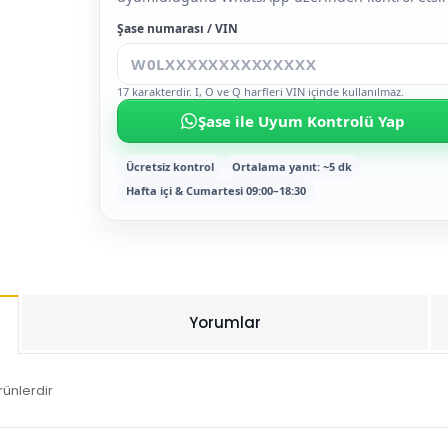
Şase numarası / VIN
17 karakterdir. I, O ve Q harfleri VIN içinde kullanılmaz.
Şase ile Uyum Kontrolü Yap
Ücretsiz kontrol
Ortalama yanıt: ~5 dk
Hafta içi & Cumartesi 09:00–18:30
Yorumlar
rünlerdir
Bu ürüne ilk yorumu siz yapın!