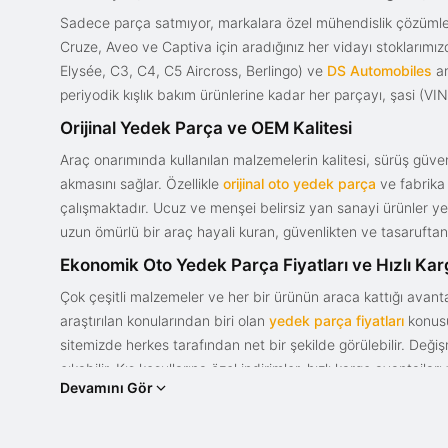
Sadece parça satmıyor, markalara özel mühendislik çözümler
Cruze, Aveo ve Captiva için aradığınız her vidayı stoklarım
Elysée, C3, C4, C5 Aircross, Berlingo) ve
DS Automobiles
ar
periyodik kışlık bakım ürünlerine kadar her parçayı, şasi (VIN)
Orijinal Yedek Parça ve OEM Kalitesi
Araç onarımında kullanılan malzemelerin kalitesi, sürüş güvenl
akmasını sağlar. Özellikle
orijinal oto yedek parça
ve fabrika 
çalışmaktadır. Ucuz ve menşei belirsiz yan sanayi ürünler yeri
uzun ömürlü bir araç hayali kuran, güvenlikten ve tasaruftan 
Ekonomik Oto Yedek Parça Fiyatları ve Hızlı Ka
Çok çeşitli malzemeler ve her bir ürünün araca kattığı avant
araştırılan konularından biri olan
yedek parça fiyatları
konusun
sitemizde herkes tarafından net bir şekilde görülebilir. Değ
çıkabilir. Kış koşullarına özel indirimler, hızlı kargo avantajl
Devamını Gör
bir tasarım ve güce sahip olan aracınızın değerini korumak, uy