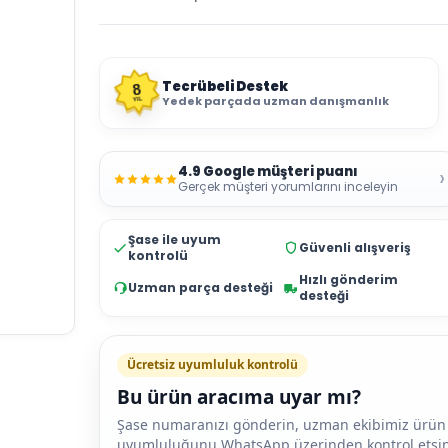
Tecrübeli Destek
8
Yedek parçada uzman danışmanlık
YIL
4.9 Google müşteri puanı
›
Gerçek müşteri yorumlarını inceleyin
Şase ile uyum
Güvenli alışveriş
kontrolü
Hızlı gönderim
Uzman parça desteği
desteği
Ücretsiz uyumluluk kontrolü
Bu ürün aracıma uyar mı?
Şase numaranızı gönderin, uzman ekibimiz ürün
uyumluluğunu WhatsApp üzerinden kontrol etsin