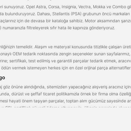
i sunuyoruz. Opel Astra, Corsa, Insignia, Vectra, Mokka ve Combo gib
ızda bulunduruyoruz. Dahası, Stellantis (PSA) grubunun öncü markaları
açlarınız için de devasa bir kataloğa sahibiz. Motor aksamından şanz
 numaranızla filtreleyerek sıfır hata ile kapınıza gönderiyoruz.
iğinizin temelidir. Alaşım ve materyal konusunda titizlikle çalışan üre
onaylı OEM tedarik noktasında zengin seçenekler sunan sayfalarımız, en n
ne; sertifikalı, test edilmiş ve garantili parçalar tedarik etmek, aracı
ödün vermek istemeyen herkes için en özel orijinal parça alternatifler
rgo
aj göz önüne alındığında, sitemizden yapacağınız alışveriş aracınız içi
da, dürüst ve şeffaf ticaret politikamızla örnek bir firma olma özelliği
işmesi hayati önem taşıyan parçalar, toptan alım gücümüz sayesinde anc
arı ve SSL sertifikalı güvenli ödeme altyapısıyla; ülkenin neresinde olurs
gun fiyat avantajıyla parça kalitesini birleştirmek için doğru yerdesin