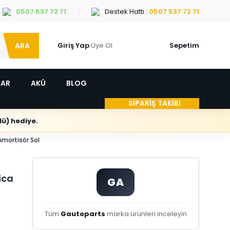
0507 537 72 71
Destek Hattı :
0507 537 72 71
ARA
Giriş Yap
Üye Ol
Sepetim
LAR
AKÜ
BLOG
SİPARİŞ TAKİBİ
ü) hediye.
mortisör Sol
ica
GA
Tüm
Gautoparts
marka ürünleri inceleyin