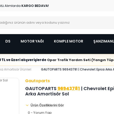
stü Alımlarda
KARGO BEDAVA!
DS
MOTOR YAĞI
KOMPLE MOTOR
ŞANZIMAN
 TL ve üzeri alışverişlerde
Opar Trafik Yardım Seti (Yangın Tüpl
ka Amortisör Ürünleri
GAUTOPARTS 96943781 | Chevrolet Epica Arka A
Gautoparts
GAUTOPARTS
96943781
| Chevrolet Ep
Arka Amortisör Sol
Ürün Özelliklerini Gör
0 - Yorum Yap