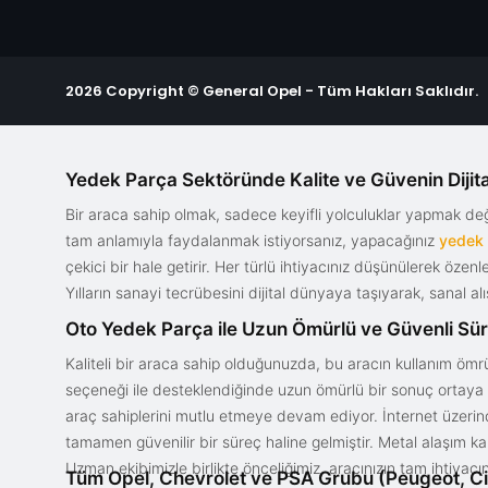
2026 Copyright © General Opel - Tüm Hakları Saklıdır.
Yedek Parça Sektöründe Kalite ve Güvenin Dijita
Bir araca sahip olmak, sadece keyifli yolculuklar yapmak d
tam anlamıyla faydalanmak istiyorsanız, yapacağınız
yedek
çekici bir hale getirir. Her türlü ihtiyacınız düşünülerek özen
Yılların sanayi tecrübesini dijital dünyaya taşıyarak, sanal 
Oto Yedek Parça ile Uzun Ömürlü ve Güvenli Sü
Kaliteli bir araca sahip olduğunuzda, bu aracın kullanım ömrü
seçeneği ile desteklendiğinde uzun ömürlü bir sonuç ortaya ko
araç sahiplerini mutlu etmeye devam ediyor. İnternet üzerind
tamamen güvenilir bir süreç haline gelmiştir. Metal alaşım ka
Uzman ekibimizle birlikte önceliğimiz, aracınızın tam ihtiyac
Tüm Opel, Chevrolet ve PSA Grubu (Peugeot, Ci