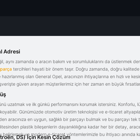
l Adresi
eğil, aynı zamanda o aracın bakım ve sorumluluklarını da üstlenmek d
 parça
tercihleri hayati bir önem taşır. Doğru zamanda, doğru kalitede s
le hazırlanmış olan General Opel, aracınızın ihtiyaçlarına en hızlı ve ke
alışverişte güven arayan müşterilerimiz için her zaman en büyük fırsatla
rüş
nü uzatmak ve ilk günkü performansını korumak istersiniz. Konforlu, lük
yabilir. Günümüzde otomotiv üretim teknolojisi ve e-ticaret altyapılar
en aracınıza en uygun, sağlıklı bir parçayı bulmak ve bu parçayı tek 
litesinden plastik bileşenlerin dayanıklılığına kadar her bir detay, a
ını belirlemek ve modern e-ticaret yöntemlerimizle bu ihtiyacı anında ka
troën, DS) İçin Kesin Çözüm