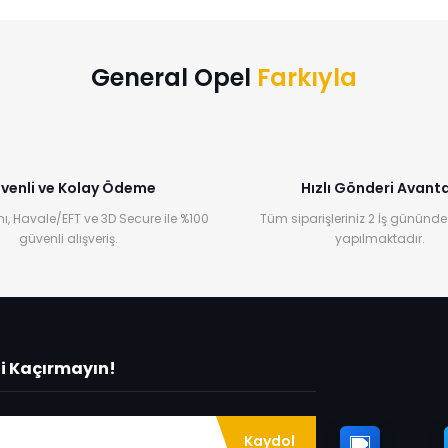
Yorum Yaz
General Opel
Farkıyla
venli ve Kolay Ödeme
Hızlı Gönderi Avanta
ı, Havale/EFT ve 3D Secure ile %100
Tüm siparişleriniz 2 İş gününde
güvenli alışveriş.
yapılmaktadır.
ni Kaçırmayın!
Kaydol