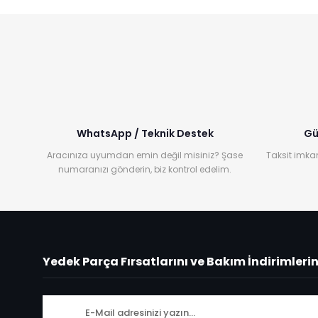
WhatsApp / Teknik Destek
Gü
Aracınıza uyumdan emin değil misiniz? Şase
Taksit imkan
numaranızı gönderin, biz kontrol edelim.
Yedek Parça Fırsatlarını ve Bakım İndirimleri