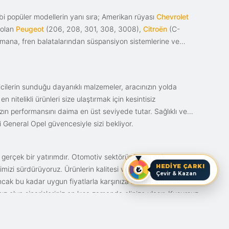
i popüler modellerin yanı sıra; Amerikan rüyası
Chevrolet
 olan
Peugeot
(206, 208, 301, 308, 3008),
Citroën
(C-
ımana, fren balatalarından süspansiyon sistemlerine ve
ticilerin sunduğu dayanıklı malzemeler, aracınızın yolda
itelikli ürünleri size ulaştırmak için kesintisiz
nızın performansını daima en üst seviyede tutar. Sağlıklı ve
i General Opel güvencesiyle sizi bekliyor.
n gerçek bir yatırımdır. Otomotiv sektörünün en çok
HEDİYE ÇARKI
mizi sürdürüyoruz. Ürünlerin kalitesi ve bunun fiyat karşılığı
Çevir & Kazan
ak bu kadar uygun fiyatlarla karşınıza bir fırsat olarak
anız olun siparişleriniz en kısa zamanda elinize ulaşır. Kusursuz
iz.