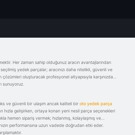
emektir. Her zaman sahip olduğunuz aracın avantajlarından
eçilmiş yedek parçalar; aracınızı daha nitelikli, güvenli ve
sin çözümleri oluşturacak profesyonel altyapısıyla karşınızda.
rı sunuyoruz.
s ve güvenli bir ulaşım ancak kaliteli bir
oto yedek parça
ı hızla gelişirken, ortaya konan yeni nesil parça seçenekleri
tıkla hemen sipariş vermek; hızlanmış, kolaylaşmış ve
racınızın performansına uzun vadede doğrudan etki eder.
rşılamaktır.