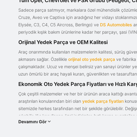
Tüm Opel, Chevrolet ve PSA Grubu (Peugeot, Ci
Sadece parça satmıyor, markalara özel mühendislik çözümler
Cruze, Aveo ve Captiva için aradığınız her vidayı stoklarım
Elysée, C3, C4, C5 Aircross, Berlingo) ve
DS Automobiles
ar
periyodik kışlık bakım ürünlerine kadar her parçayı, şasi (VIN)
Orijinal Yedek Parça ve OEM Kalitesi
Araç onarımında kullanılan malzemelerin kalitesi, sürüş güvenl
akmasını sağlar. Özellikle
orijinal oto yedek parça
ve fabrika 
çalışmaktadır. Ucuz ve menşei belirsiz yan sanayi ürünler yeri
uzun ömürlü bir araç hayali kuran, güvenlikten ve tasaruftan 
Ekonomik Oto Yedek Parça Fiyatları ve Hızlı Ka
Çok çeşitli malzemeler ve her bir ürünün araca kattığı avant
araştırılan konularından biri olan
yedek parça fiyatları
konusun
sitemizde herkes tarafından net bir şekilde görülebilir. Değ
çıkabilir. Kış koşullarına özel indirimler, hızlı kargo avantajl
Devamını Gör
bir tasarım ve güce sahip olan aracınızın değerini korumak, uy