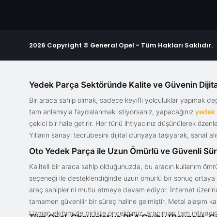
2026 Copyright © General Opel - Tüm Hakları Saklıdır.
Yedek Parça Sektöründe Kalite ve Güvenin Dijita
Bir araca sahip olmak, sadece keyifli yolculuklar yapmak d
tam anlamıyla faydalanmak istiyorsanız, yapacağınız
yedek
çekici bir hale getirir. Her türlü ihtiyacınız düşünülerek özen
Yılların sanayi tecrübesini dijital dünyaya taşıyarak, sanal 
Oto Yedek Parça ile Uzun Ömürlü ve Güvenli Sü
Kaliteli bir araca sahip olduğunuzda, bu aracın kullanım ömrü
seçeneği ile desteklendiğinde uzun ömürlü bir sonuç ortaya ko
araç sahiplerini mutlu etmeye devam ediyor. İnternet üzerind
tamamen güvenilir bir süreç haline gelmiştir. Metal alaşım ka
Uzman ekibimizle birlikte önceliğimiz, aracınızın tam ihtiyac