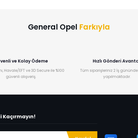
Bu ürüne ilk yorumu siz yapın!
Yorum Yaz
General Opel
Farkıyla
venli ve Kolay Ödeme
Hızlı Gönderi Avanta
ı, Havale/EFT ve 3D Secure ile %100
Tüm siparişleriniz 2 İş gününde
güvenli alışveriş.
yapılmaktadır.
ni Kaçırmayın!