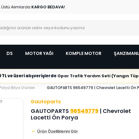
L Üstü Alımlarda
KARGO BEDAVA!
DS
MOTOR YAĞI
KOMPLE MOTOR
ŞANZIMAN
 TL ve üzeri alışverişlerde
Opar Trafik Yardım Seti (Yangın Tüpl
Porya Bilya Ürünleri
GAUTOPARTS 96549779 | Chevrolet Lacetti Ön 
Gautoparts
GAUTOPARTS
96549779
| Chevrolet
Lacetti Ön Porya
Ürün Özelliklerini Gör