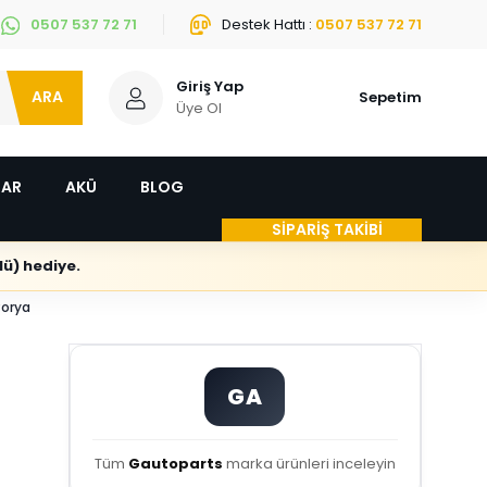
0507 537 72 71
Destek Hattı :
0507 537 72 71
Giriş Yap
ARA
Sepetim
Üye Ol
LAR
AKÜ
BLOG
SİPARİŞ TAKİBİ
ü) hediye.
Porya
GA
Tüm
Gautoparts
marka ürünleri inceleyin