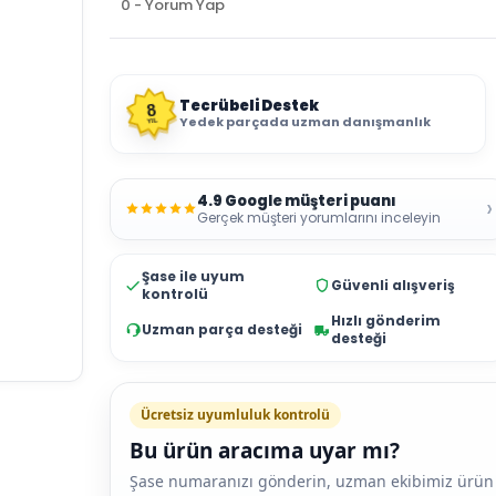
0 - Yorum Yap
Tecrübeli Destek
8
Yedek parçada uzman danışmanlık
YIL
4.9 Google müşteri puanı
›
Gerçek müşteri yorumlarını inceleyin
Şase ile uyum
Güvenli alışveriş
kontrolü
Hızlı gönderim
Uzman parça desteği
desteği
Ücretsiz uyumluluk kontrolü
Bu ürün aracıma uyar mı?
Şase numaranızı gönderin, uzman ekibimiz ürün