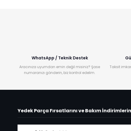
WhatsApp / Teknik Destek
Gü
Aracınıza uyumdan emin değil misiniz? Şase
Taksit imkan
numaranızı gönderin, biz kontrol edelim.
Yedek Parça Fırsatlarını ve Bakım İndirimleri