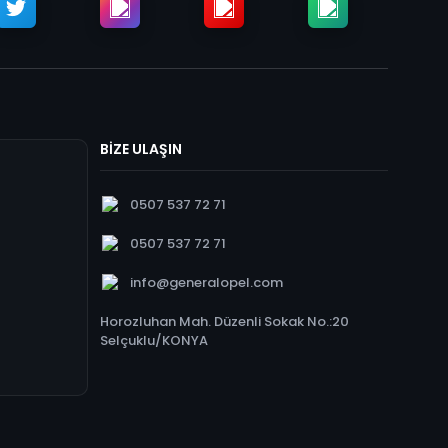
BİZE ULAŞIN
0507 537 72 71
0507 537 72 71
info@generalopel.com
Horozluhan Mah. Düzenli Sokak No.:20
Selçuklu/KONYA