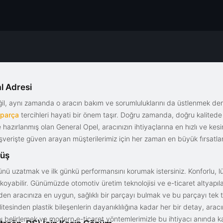
l Adresi
eğil, aynı zamanda o aracın bakım ve sorumluluklarını da üstlenmek d
 parça
tercihleri hayati bir önem taşır. Doğru zamanda, doğru kalitede s
le hazırlanmış olan General Opel, aracınızın ihtiyaçlarına en hızlı ve ke
alışverişte güven arayan müşterilerimiz için her zaman en büyük fırsatla
rüş
nü uzatmak ve ilk günkü performansını korumak istersiniz. Konforlu, lük
yabilir. Günümüzde otomotiv üretim teknolojisi ve e-ticaret altyapılar
en aracınıza en uygun, sağlıklı bir parçayı bulmak ve bu parçayı tek 
litesinden plastik bileşenlerin dayanıklılığına kadar her bir detay, a
ını belirlemek ve modern e-ticaret yöntemlerimizle bu ihtiyacı anında ka