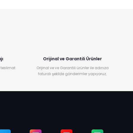
jı
Orijinal ve Garantili Ürünler
 teslimat
Orijinal ve ve Garantili ürünler ile adınıza
faturalı şekilde gönderimler yapıyoruz.