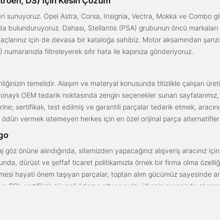
troën, DS) İçin Kesin Çözüm
i sunuyoruz. Opel Astra, Corsa, Insignia, Vectra, Mokka ve Combo gib
ızda bulunduruyoruz. Dahası, Stellantis (PSA) grubunun öncü markaları
açlarınız için de devasa bir kataloğa sahibiz. Motor aksamından şanz
 numaranızla filtreleyerek sıfır hata ile kapınıza gönderiyoruz.
iğinizin temelidir. Alaşım ve materyal konusunda titizlikle çalışan üre
onaylı OEM tedarik noktasında zengin seçenekler sunan sayfalarımız, en n
ne; sertifikalı, test edilmiş ve garantili parçalar tedarik etmek, aracı
ödün vermek istemeyen herkes için en özel orijinal parça alternatifler
rgo
aj göz önüne alındığında, sitemizden yapacağınız alışveriş aracınız içi
da, dürüst ve şeffaf ticaret politikamızla örnek bir firma olma özelliği
işmesi hayati önem taşıyan parçalar, toptan alım gücümüz sayesinde anc
arı ve SSL sertifikalı güvenli ödeme altyapısıyla; ülkenin neresinde olurs
gun fiyat avantajıyla parça kalitesini birleştirmek için doğru yerdesin