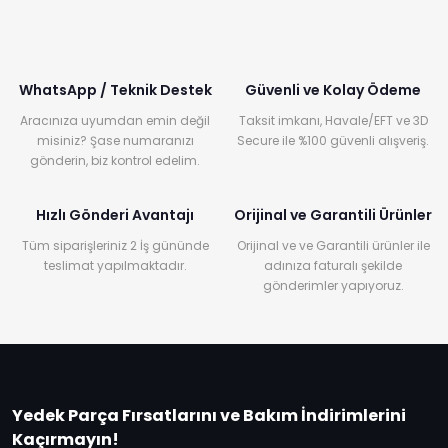
WhatsApp / Teknik Destek
Güvenli ve Kolay Ödeme
Aracınıza uyumdan emin değil
Taksit imkanı, Havale/EFT ve 3D
misiniz? Şase numaranızı
Secure ile %100 güvenli alışveriş.
gönderin, biz kontrol edelim.
Hızlı Gönderi Avantajı
Orijinal ve Garantili Ürünler
Tüm siparişleriniz 2 İş gününde
Orijinal ve ve Garantili ürünler ile
teslimat yapılmaktadır.
adınıza faturalı şekilde
gönderimler yapıyoruz.
Yedek Parça Fırsatlarını ve Bakım İndirimlerini
Kaçırmayın!