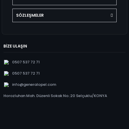
SÖZLEŞMELER
BİZE ULAŞIN
0507 537 72 71
0507 537 72 71
info@generalopel.com
Horozluhan Mah. Düzenli Sokak No.:20 Selçuklu/KONYA