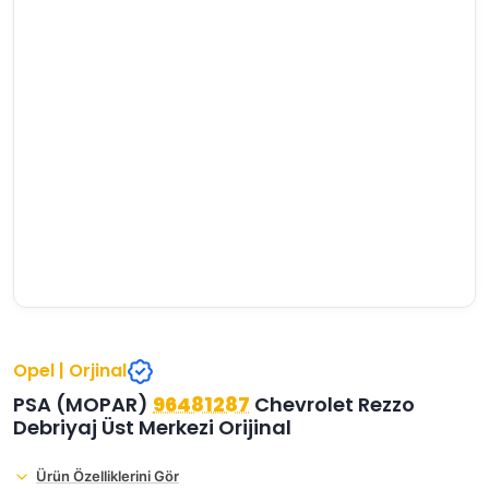
›
›
›
O
C
P
Beni
Şifremi
CHEVROLET
OPEL
PEUGEOT
hatırla
unuttum
Giriş Yap
›
›
›
M
C
D
Yeni Hesap
MOTOR
CİTROEN
DS
Oluştur
YAĞI
›
›
›
K
Ş
A
KOMPLE
ŞANZIMANLAR
AKÜ
MOTOR
Opel | Orjinal
PSA (MOPAR)
96481287
Chevrolet Rezzo
Debriyaj Üst Merkezi Orijinal
Ürün Özelliklerini Gör