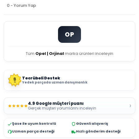
0 - Yorum Yap
OP
Tüm
Opel | Orjinal
marka ürünleri inceleyin
Tecrübeli Destek
8
Yedek parçada uzman danışmanlık
YIL
4.9 Google müşteri puanı
›
Gerçek müşteri yorumlarını inceleyin
Şase ile uyum kontrolü
Güvenli alışveriş
Uzman parça desteği
Hızlı gönderim desteği