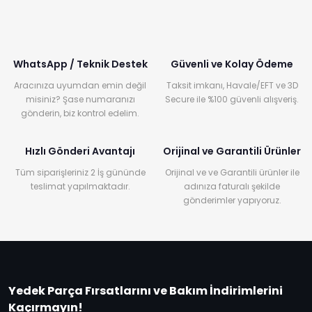
WhatsApp / Teknik Destek
Güvenli ve Kolay Ödeme
Aracınıza uyumdan emin değil
Taksit imkanı, Havale/EFT ve 3D
misiniz? Şase numaranızı
Secure ile %100 güvenli alışveriş.
gönderin, biz kontrol edelim.
Hızlı Gönderi Avantajı
Orijinal ve Garantili Ürünler
Tüm siparişleriniz 2 İş gününde
Orijinal ve ve Garantili ürünler ile
teslimat yapılmaktadır.
adınıza faturalı şekilde
gönderimler yapıyoruz.
Yedek Parça Fırsatlarını ve Bakım İndirimlerini
Kaçırmayın!