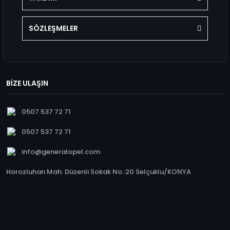
SÖZLEŞMELER
BİZE ULAŞIN
0507 537 72 71
0507 537 72 71
info@generalopel.com
Horozluhan Mah. Düzenli Sokak No.:20 Selçuklu/KONYA