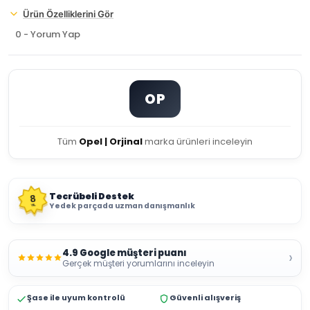
Ürün Özelliklerini Gör
0 - Yorum Yap
OP
Tüm
Opel | Orjinal
marka ürünleri inceleyin
Tecrübeli Destek
8
Yedek parçada uzman danışmanlık
YIL
4.9 Google müşteri puanı
›
Gerçek müşteri yorumlarını inceleyin
Şase ile uyum kontrolü
Güvenli alışveriş