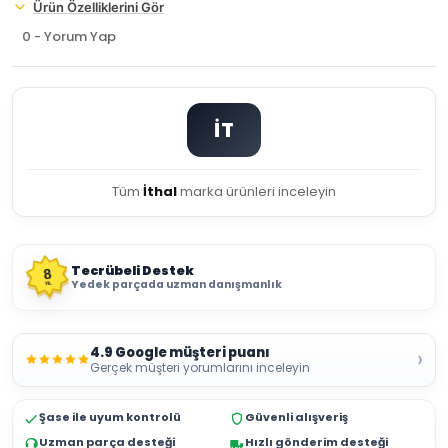
Ürün Özelliklerini Gör
0 - Yorum Yap
İT
Tüm
İthal
marka ürünleri inceleyin
Tecrübeli Destek
8
Yedek parçada uzman danışmanlık
YIL
4.9 Google müşteri puanı
›
Gerçek müşteri yorumlarını inceleyin
Şase ile uyum kontrolü
Güvenli alışveriş
Uzman parça desteği
Hızlı gönderim desteği