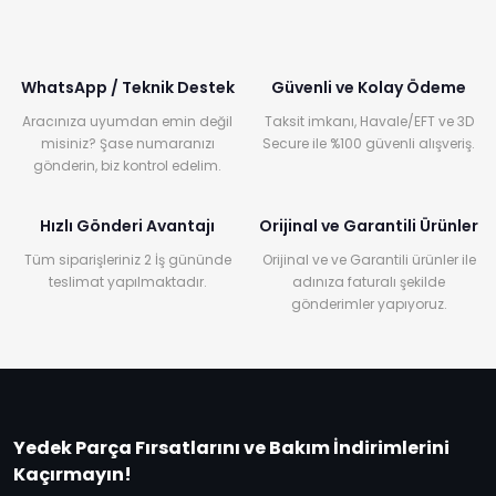
WhatsApp / Teknik Destek
Güvenli ve Kolay Ödeme
Aracınıza uyumdan emin değil
Taksit imkanı, Havale/EFT ve 3D
misiniz? Şase numaranızı
Secure ile %100 güvenli alışveriş.
gönderin, biz kontrol edelim.
Hızlı Gönderi Avantajı
Orijinal ve Garantili Ürünler
Tüm siparişleriniz 2 İş gününde
Orijinal ve ve Garantili ürünler ile
teslimat yapılmaktadır.
adınıza faturalı şekilde
gönderimler yapıyoruz.
Yedek Parça Fırsatlarını ve Bakım İndirimlerini
Kaçırmayın!