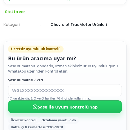
Stokta var
Kategori
Chevrolet Trax Motor Ürünleri
Ücretsiz uyumluluk kontrolü
Bu ürün aracıma uyar mı?
SEPETE
Şase numaranızı gönderin, uzman ekibimiz ürün uyumluluğunu
WhatsApp üzerinden kontrol etsin.
EKLE
HEMEN
Şase numarası / VIN
AL
17 karakterdir. I, O ve Q harfleri VIN içinde kullanılmaz.
Şase ile Uyum Kontrolü Yap
Ücretsiz kontrol
Ortalama yanıt: ~5 dk
Hafta içi & Cumartesi 09:00–18:30