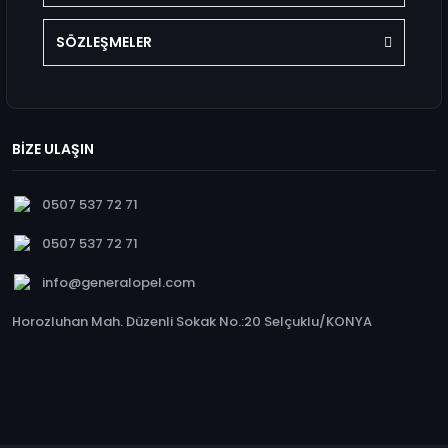
SÖZLEŞMELER
BİZE ULAŞIN
0507 537 72 71
0507 537 72 71
info@generalopel.com
Horozluhan Mah. Düzenli Sokak No.:20 Selçuklu/KONYA