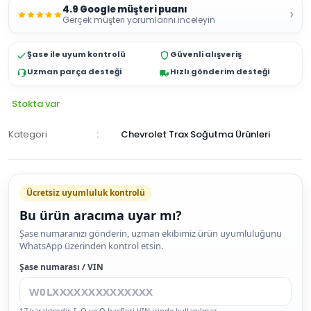
4.9 Google müşteri puanı
›
Gerçek müşteri yorumlarını inceleyin
Şase ile uyum kontrolü
Güvenli alışveriş
Uzman parça desteği
Hızlı gönderim desteği
Stokta var
Kategori
Chevrolet Trax Soğutma Ürünleri
Ücretsiz uyumluluk kontrolü
Bu ürün aracıma uyar mı?
SEPETE
Şase numaranızı gönderin, uzman ekibimiz ürün uyumluluğunu
WhatsApp üzerinden kontrol etsin.
EKLE
HEMEN
Şase numarası / VIN
AL
17 karakterdir. I, O ve Q harfleri VIN içinde kullanılmaz.