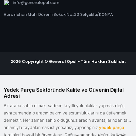
info@generalopel.com
Horozluhan Mah. Düzenli Sokak No.:20 Selçuklu/KONYA
2026 Copyright © General Opel - Tüm Hakları Saklıdır.
Yedek Parça Sektöründe Kalite ve Güvenin Dijital
Adresi
Bir araca sahip olmak, sadece keyifli yolculuklar yapmak değil,
aynı zamanda o aracın bakım ve sorumluluklarını da üstlenmek
demektir. Her zaman sahip olduğunuz aracın avantajlarından tam
anlamıyla faydalanmak istiyorsanız, yapacağınız
yedek parça
tercihleri hayati bir önem taşır. Doğru zamanda, doğru kalitede