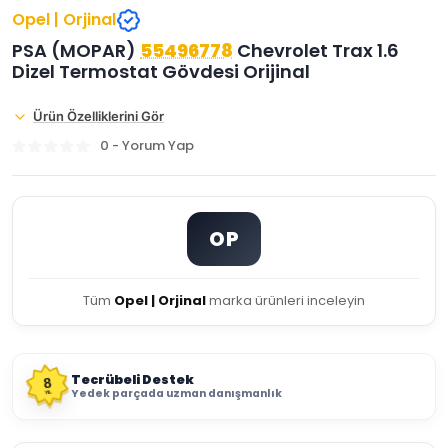
Opel | Orjinal
PSA (MOPAR)
55496778
Chevrolet Trax 1.6
Dizel Termostat Gövdesi Orijinal
Ürün Özelliklerini Gör
0 - Yorum Yap
OP
Tüm
Opel | Orjinal
marka ürünleri inceleyin
Tecrübeli Destek
8
Yedek parçada uzman danışmanlık
YIL