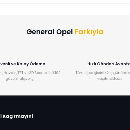
Bu ürüne ilk yorumu siz yapın!
Yorum Yaz
General Opel
Farkıyla
venli ve Kolay Ödeme
Hızlı Gönderi Avanta
ı, Havale/EFT ve 3D Secure ile %100
Tüm siparişleriniz 2 İş gününde
güvenli alışveriş.
yapılmaktadır.
ni Kaçırmayın!