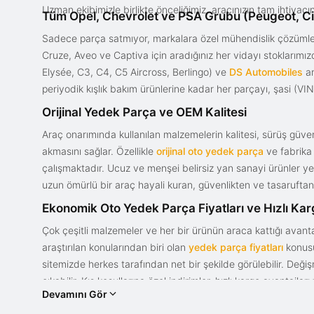
Uzman ekibimizle birlikte önceliğimiz, aracınızın tam ihtiyac
Tüm Opel, Chevrolet ve PSA Grubu (Peugeot, Ci
Sadece parça satmıyor, markalara özel mühendislik çözümler
Cruze, Aveo ve Captiva için aradığınız her vidayı stoklarım
Elysée, C3, C4, C5 Aircross, Berlingo) ve
DS Automobiles
ar
periyodik kışlık bakım ürünlerine kadar her parçayı, şasi (VIN)
Orijinal Yedek Parça ve OEM Kalitesi
Araç onarımında kullanılan malzemelerin kalitesi, sürüş güvenl
akmasını sağlar. Özellikle
orijinal oto yedek parça
ve fabrika 
çalışmaktadır. Ucuz ve menşei belirsiz yan sanayi ürünler yeri
uzun ömürlü bir araç hayali kuran, güvenlikten ve tasaruftan 
Ekonomik Oto Yedek Parça Fiyatları ve Hızlı Ka
Çok çeşitli malzemeler ve her bir ürünün araca kattığı avant
araştırılan konularından biri olan
yedek parça fiyatları
konusun
sitemizde herkes tarafından net bir şekilde görülebilir. Değ
çıkabilir. Kış koşullarına özel indirimler, hızlı kargo avantajl
Devamını Gör
bir tasarım ve güce sahip olan aracınızın değerini korumak, uy