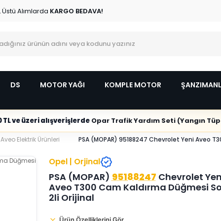
L Üstü Alımlarda
KARGO BEDAVA!
DS
MOTOR YAĞI
KOMPLE MOTOR
ŞANZIMAN
 TL ve üzeri alışverişlerde
Opar Trafik Yardım Seti (Yangın Tüpl
Aveo Elektrik Ürünleri
PSA (MOPAR) 95188247 Chevrolet Yeni Aveo T30
Opel | Orjinal
PSA (MOPAR)
95188247
Chevrolet Yen
Aveo T300 Cam Kaldırma Düğmesi So
2li Orijinal
Ürün Özelliklerini Gör