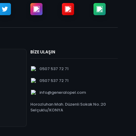
BİZE ULAŞIN
0507 537 72 71
0507 537 72 71
info@generalopel.com
Horozluhan Mah. Düzenli Sokak No.:20
Selçuklu/KONYA