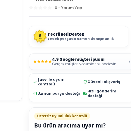
0 - Yorum Yap
Tecrübeli Destek
8
Yedek parçada uzman danışmanlık
YIL
4.9 Google müşteri puanı
›
Gerçek müşteri yorumlarını inceleyin
Şase ile uyum
Güvenli alışveriş
kontrolü
Hızlı gönderim
Uzman parça desteği
desteği
Ücretsiz uyumluluk kontrolü
Bu ürün aracıma uyar mı?