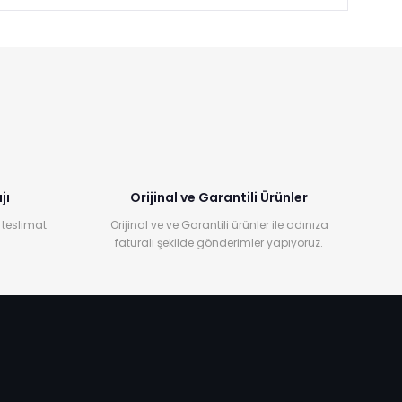
jı
Orijinal ve Garantili Ürünler
 teslimat
Orijinal ve ve Garantili ürünler ile adınıza
faturalı şekilde gönderimler yapıyoruz.