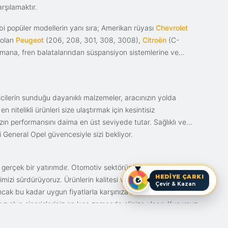
rşılamaktır.
i popüler modellerin yanı sıra; Amerikan rüyası
Chevrolet
 olan
Peugeot
(206, 208, 301, 308, 3008),
Citroën
(C-
ımana, fren balatalarından süspansiyon sistemlerine ve
ticilerin sunduğu dayanıklı malzemeler, aracınızın yolda
itelikli ürünleri size ulaştırmak için kesintisiz
nızın performansını daima en üst seviyede tutar. Sağlıklı ve
i General Opel güvencesiyle sizi bekliyor.
n gerçek bir yatırımdır. Otomotiv sektörünün en çok
HEDİYE ÇARKI
mizi sürdürüyoruz. Ürünlerin kalitesi ve bunun fiyat karşılığı
Çevir & Kazan
ak bu kadar uygun fiyatlarla karşınıza bir fırsat olarak
anız olun siparişleriniz en kısa zamanda elinize ulaşır. Kusursuz
iz.