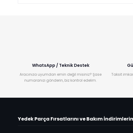
WhatsApp / Teknik Destek
Gü
Aracınıza uyumdan emin değil misiniz? Şase
Taksit imkan
numaranızı gönderin, biz kontrol edelim.
Yedek Parça Fırsatlarını ve Bakım İndirimleri