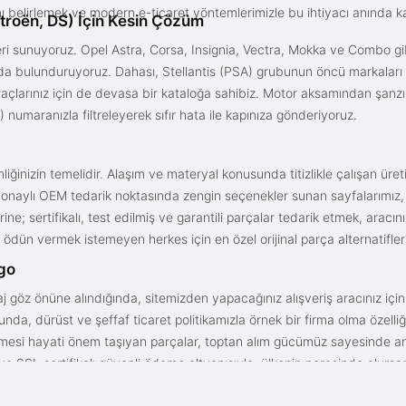
ını belirlemek ve modern e-ticaret yöntemlerimizle bu ihtiyacı anında ka
troën, DS) İçin Kesin Çözüm
i sunuyoruz. Opel Astra, Corsa, Insignia, Vectra, Mokka ve Combo gib
ızda bulunduruyoruz. Dahası, Stellantis (PSA) grubunun öncü markaları
açlarınız için de devasa bir kataloğa sahibiz. Motor aksamından şanz
 numaranızla filtreleyerek sıfır hata ile kapınıza gönderiyoruz.
iğinizin temelidir. Alaşım ve materyal konusunda titizlikle çalışan üre
onaylı OEM tedarik noktasında zengin seçenekler sunan sayfalarımız, en n
ne; sertifikalı, test edilmiş ve garantili parçalar tedarik etmek, aracı
ödün vermek istemeyen herkes için en özel orijinal parça alternatifler
rgo
aj göz önüne alındığında, sitemizden yapacağınız alışveriş aracınız içi
da, dürüst ve şeffaf ticaret politikamızla örnek bir firma olma özelliği
işmesi hayati önem taşıyan parçalar, toptan alım gücümüz sayesinde anc
arı ve SSL sertifikalı güvenli ödeme altyapısıyla; ülkenin neresinde olurs
gun fiyat avantajıyla parça kalitesini birleştirmek için doğru yerdesin