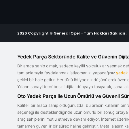
2026 Copyright © General Opel - Tüm Hakları Saklıdır.
Yedek Parça Sektöründe Kalite ve Güvenin Dijita
Bir araca sahip olmak, sadece keyifli yolculuklar yapmak d
tam anlamıyla faydalanmak istiyorsanız, yapacağınız
yedek
çekici bir hale getirir. Her türlü ihtiyacınız düşünülerek özen
Yılların sanayi tecrübesini dijital dünyaya taşıyarak, sanal 
Oto Yedek Parça ile Uzun Ömürlü ve Güvenli Sü
Kaliteli bir araca sahip olduğunuzda, bu aracın kullanım ömrü
seçeneği ile desteklendiğinde uzun ömürlü bir sonuç ortaya ko
araç sahiplerini mutlu etmeye devam ediyor. İnternet üzerind
tamamen güvenilir bir süreç haline gelmiştir. Metal alaşım ka