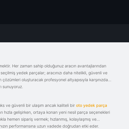
emektir. Her zaman sahip olduğunuz aracın avantajlarından
eçilmiş yedek parçalar; aracınızı daha nitelikli, güvenli ve
sin çözümleri oluşturacak profesyonel altyapısıyla karşınızda.
rı sunuyoruz.
s ve güvenli bir ulaşım ancak kaliteli bir
oto yedek parça
ı hızla gelişirken, ortaya konan yeni nesil parça seçenekleri
tıkla hemen sipariş vermek; hızlanmış, kolaylaşmış ve
racınızın performansına uzun vadede doğrudan etki eder.