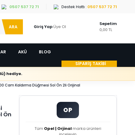
0507 537 72 71
Destek Hattı :
0507 537 72 71
Sepetim
ARA
Giriş Yap
Üye Ol
0,00 TL
LAR
AKÜ
BLOG
SİPARİŞ TAKİBİ
ü) hediye.
0 Cam Kaldırma Düğmesi Sol Ön 2li Orijinal
i
OP
l Ön
Tüm
Opel | Orjinal
marka ürünleri
inceleyin