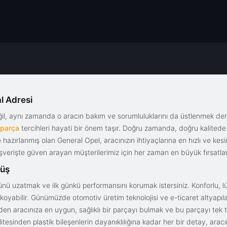
l Adresi
eğil, aynı zamanda o aracın bakım ve sorumluluklarını da üstlenmek d
 parça
tercihleri hayati bir önem taşır. Doğru zamanda, doğru kalitede s
le hazırlanmış olan General Opel, aracınızın ihtiyaçlarına en hızlı ve ke
alışverişte güven arayan müşterilerimiz için her zaman en büyük fırsatla
rüş
nü uzatmak ve ilk günkü performansını korumak istersiniz. Konforlu, lük
yabilir. Günümüzde otomotiv üretim teknolojisi ve e-ticaret altyapılar
en aracınıza en uygun, sağlıklı bir parçayı bulmak ve bu parçayı tek 
litesinden plastik bileşenlerin dayanıklılığına kadar her bir detay, a