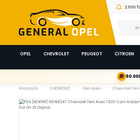
2.500 T
OPEL
CHEVROLET
PEUGEOT
CİTROEN
🎁
50.000
Anasayfa
CHEVROLET
Yeni Aveo
Chevrolet Yeni 