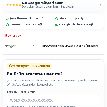
4.9 Google müşteri puanı
›
Gerçek müşteri yorumlarını inceleyin
Şase ile uyum kontrolü
Güvenli alışveriş
Uzman parça desteği
Hızlı gönderim desteği
Stokta yok
Kategori
Chevrolet Yeni Aveo Elektrik Ürünleri
GELİNCE
HABER
Ücretsiz uyumluluk kontrolü
VER
Bu ürün aracıma uyar mı?
Şase numaranızı gönderin, uzman ekibimiz ürün uyumluluğunu
WhatsApp üzerinden kontrol etsin.
Şase numarası / VIN
17 karakterdir. I, O ve Q harfleri VIN içinde kullanılmaz.