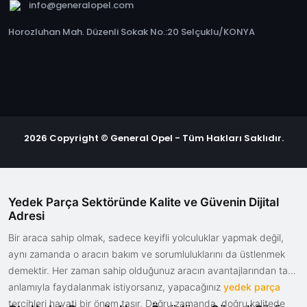
info@generalopel.com
Horozluhan Mah. Düzenli Sokak No.:20 Selçuklu/KONYA
2026 Copyright © General Opel - Tüm Hakları Saklıdır.
Yedek Parça Sektöründe Kalite ve Güvenin Dijital
Adresi
Bir araca sahip olmak, sadece keyifli yolculuklar yapmak değil,
aynı zamanda o aracın bakım ve sorumluluklarını da üstlenmek
demektir. Her zaman sahip olduğunuz aracın avantajlarından tam
anlamıyla faydalanmak istiyorsanız, yapacağınız
yedek parça
tercihleri hayati bir önem taşır. Doğru zamanda, doğru kalitede