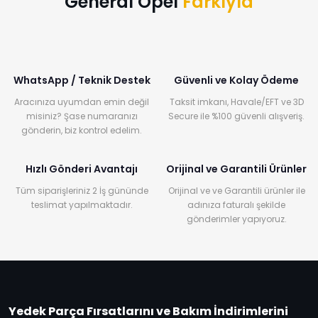
General Opel
Farkıyla
WhatsApp / Teknik Destek
Güvenli ve Kolay Ödeme
Aracınıza uyumdan emin değil
Taksit imkanı, Havale/EFT ve 3D
misiniz? Şase numaranızı
Secure ile %100 güvenli alışveriş.
gönderin, biz kontrol edelim.
Hızlı Gönderi Avantajı
Orijinal ve Garantili Ürünler
Tüm siparişleriniz 2 İş gününde
Orijinal ve ve Garantili ürünler ile
teslimat yapılmaktadır.
adınıza faturalı şekilde
gönderimler yapıyoruz.
Yedek Parça Fırsatlarını ve Bakım İndirimlerini