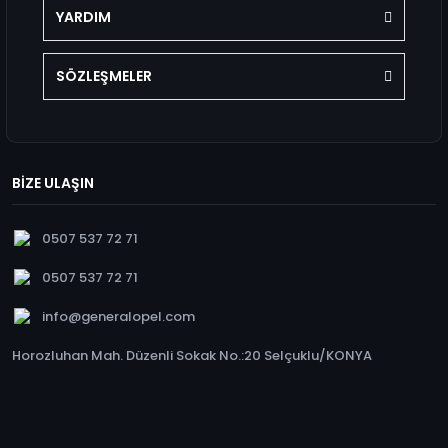
YARDIM
SÖZLEŞMELER
BİZE ULAŞIN
0507 537 72 71
0507 537 72 71
info@generalopel.com
Horozluhan Mah. Düzenli Sokak No.:20 Selçuklu/KONYA