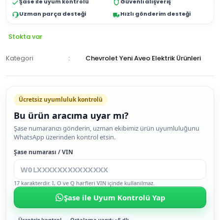
Şase ile uyum kontrolü
Güvenli alışveriş
Uzman parça desteği
Hızlı gönderim desteği
Stokta var
Kategori
Chevrolet Yeni Aveo Elektrik Ürünleri
Ücretsiz uyumluluk kontrolü
Bu ürün aracıma uyar mı?
SEPETE
Şase numaranızı gönderin, uzman ekibimiz ürün uyumluluğunu
WhatsApp üzerinden kontrol etsin.
EKLE
HEMEN
Şase numarası / VIN
AL
17 karakterdir. I, O ve Q harfleri VIN içinde kullanılmaz.
Şase ile Uyum Kontrolü Yap
Ücretsiz kontrol
Ortalama yanıt: ~5 dk