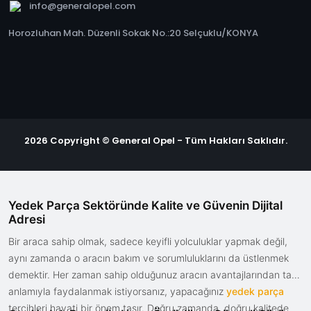
info@generalopel.com
Horozluhan Mah. Düzenli Sokak No.:20 Selçuklu/KONYA
2026 Copyright © General Opel - Tüm Hakları Saklıdır.
Yedek Parça Sektöründe Kalite ve Güvenin Dijital
Adresi
Bir araca sahip olmak, sadece keyifli yolculuklar yapmak değil,
aynı zamanda o aracın bakım ve sorumluluklarını da üstlenmek
demektir. Her zaman sahip olduğunuz aracın avantajlarından tam
anlamıyla faydalanmak istiyorsanız, yapacağınız
yedek parça
tercihleri hayati bir önem taşır. Doğru zamanda, doğru kalitede