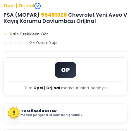
Opel | Orjinal
PSA (MOPAR)
95491328
Chevrolet Yeni Aveo V
Kayış Korumu Davlumbazı Orijinal
Ürün Özelliklerini Gör
0 - Yorum Yap
OP
Tüm
Opel | Orjinal
marka ürünleri inceleyin
Tecrübeli Destek
8
Yedek parçada uzman danışmanlık
YIL