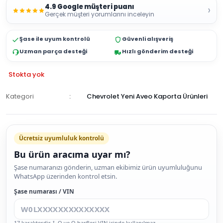
4.9 Google müşteri puanı
›
Gerçek müşteri yorumlarını inceleyin
Şase ile uyum kontrolü
Güvenli alışveriş
Uzman parça desteği
Hızlı gönderim desteği
Stokta yok
Kategori
Chevrolet Yeni Aveo Kaporta Ürünleri
GELİNCE
HABER
Ücretsiz uyumluluk kontrolü
VER
Bu ürün aracıma uyar mı?
Şase numaranızı gönderin, uzman ekibimiz ürün uyumluluğunu
WhatsApp üzerinden kontrol etsin.
Şase numarası / VIN
17 karakterdir. I, O ve Q harfleri VIN içinde kullanılmaz.