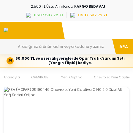
2.500 TL Üstü Alımlarda
KARGO BEDAVA!
0507 537 72 71
0507 537 72 71
ARA
50.000 TL ve üzeri alışverişlerde
Opar Trafik Yardım Seti
🎁
Hesabım
Kategoriler
(Yangın Tüplü) hediye.
Giriş
Marka,
yapın
araç
Anasayfa
veya
ve
CHEVROLET
Yeni Captiva
Chevrolet Yeni Captiva 
yeni
parça
hesap
grubunu
oluşturun
seçin
Tüm Kategoriler
E-posta adresi
Şifre