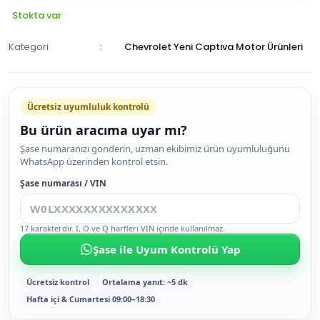
Stokta var
Kategori
Chevrolet Yeni Captiva Motor Ürünleri
Ücretsiz uyumluluk kontrolü
Bu ürün aracıma uyar mı?
SEPETE
Şase numaranızı gönderin, uzman ekibimiz ürün uyumluluğunu
WhatsApp üzerinden kontrol etsin.
EKLE
HEMEN
Şase numarası / VIN
AL
17 karakterdir. I, O ve Q harfleri VIN içinde kullanılmaz.
Şase ile Uyum Kontrolü Yap
Ücretsiz kontrol
Ortalama yanıt: ~5 dk
Hafta içi & Cumartesi 09:00–18:30