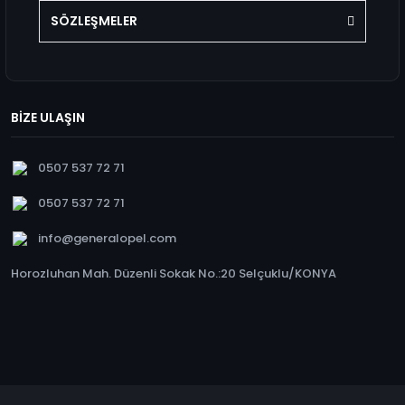
SÖZLEŞMELER
BİZE ULAŞIN
0507 537 72 71
0507 537 72 71
info@generalopel.com
Horozluhan Mah. Düzenli Sokak No.:20 Selçuklu/KONYA