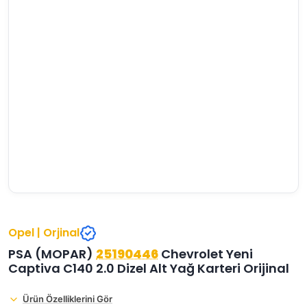
›
›
›
O
C
P
Beni
Şifremi
CHEVROLET
OPEL
PEUGEOT
hatırla
unuttum
Giriş Yap
›
›
›
M
C
D
Yeni Hesap
MOTOR
CİTROEN
DS
Oluştur
YAĞI
›
›
›
K
Ş
A
KOMPLE
ŞANZIMANLAR
AKÜ
MOTOR
Opel | Orjinal
PSA (MOPAR)
25190446
Chevrolet Yeni
Captiva C140 2.0 Dizel Alt Yağ Karteri Orijinal
Ürün Özelliklerini Gör