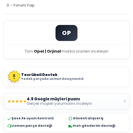
0 - Yorum Yap
OP
Tüm
Opel | Orjinal
marka ürünleri inceleyin
Tecrübeli Destek
8
Yedek parçada uzman danışmanlık
YIL
4.9 Google müşteri puanı
›
Gerçek müşteri yorumlarını inceleyin
Şase ile uyum kontrolü
Güvenli alışveriş
Uzman parça desteği
Hızlı gönderim desteği