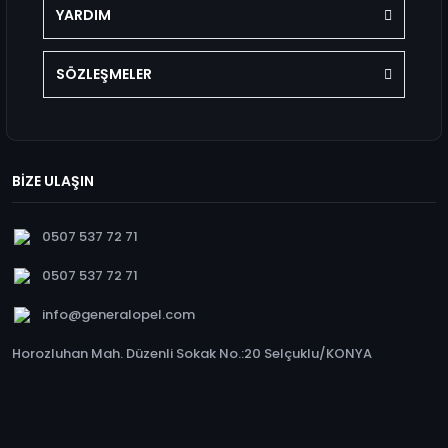
YARDIM
SÖZLEŞMELER
BİZE ULAŞIN
0507 537 72 71
0507 537 72 71
info@generalopel.com
Horozluhan Mah. Düzenli Sokak No.:20 Selçuklu/KONYA