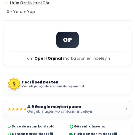
Ürün Özelliklerini Gör
0 - Yorum Yap
OP
Tüm
Opel | Orjinal
marka ürünleri inceleyin
Tecrübeli Destek
8
Yedek parçada uzman danışmanlık
YIL
4.9 Google müşteri puanı
›
Gerçek müşteri yorumlarını inceleyin
Şase ile uyum kontrolü
Güvenli alışveriş
Uzman parça desteği
Hızlı gönderim desteği