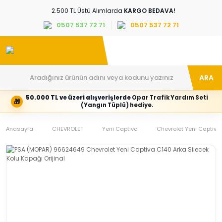
2.500 TL Üstü Alımlarda
KARGO BEDAVA!
0507 537 72 71
0507 537 72 71
ARA
50.000 TL ve üzeri alışverişlerde
Opar Trafik Yardım Seti
🎁
Hesabım
Kategoriler
(Yangın Tüplü) hediye.
Giriş
Marka,
yapın
araç
Anasayfa
veya
ve
CHEVROLET
Yeni Captiva
Chevrolet Yeni Captiva 
yeni
parça
hesap
grubunu
oluşturun
seçin
Tüm Kategoriler
E-posta adresi
Şifre