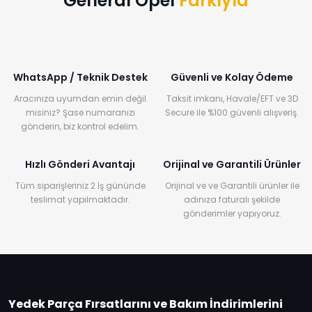
General Opel
Farkıyla
WhatsApp / Teknik Destek
Güvenli ve Kolay Ödeme
Aracınıza uyumdan emin değil
Taksit imkanı, Havale/EFT ve 3D
misiniz? Şase numaranızı
Secure ile %100 güvenli alışveriş.
gönderin, biz kontrol edelim.
Hızlı Gönderi Avantajı
Orijinal ve Garantili Ürünler
Tüm siparişleriniz 2 İş gününde
Orijinal ve ve Garantili ürünler ile
teslimat yapılmaktadır.
adınıza faturalı şekilde
gönderimler yapıyoruz.
Yedek Parça Fırsatlarını ve Bakım İndirimlerini