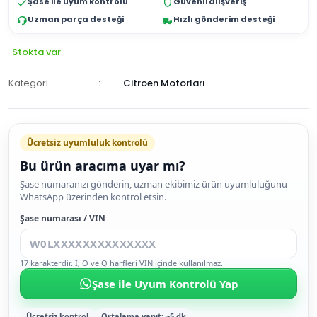
Şase ile uyum kontrolü
Güvenli alışveriş
Uzman parça desteği
Hızlı gönderim desteği
Stokta var
Kategori
Citroen Motorları
Ücretsiz uyumluluk kontrolü
Bu ürün aracıma uyar mı?
SEPETE
Şase numaranızı gönderin, uzman ekibimiz ürün uyumluluğunu
WhatsApp üzerinden kontrol etsin.
EKLE
HEMEN
Şase numarası / VIN
AL
17 karakterdir. I, O ve Q harfleri VIN içinde kullanılmaz.
Şase ile Uyum Kontrolü Yap
Ücretsiz kontrol
Ortalama yanıt: ~5 dk