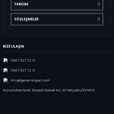
YARDIM
SÖZLEŞMELER
BİZE ULAŞIN
0507 537 72 71
0507 537 72 71
info@generalopel.com
Horozluhan Mah. Düzenli Sokak No.:20 Selçuklu/KONYA