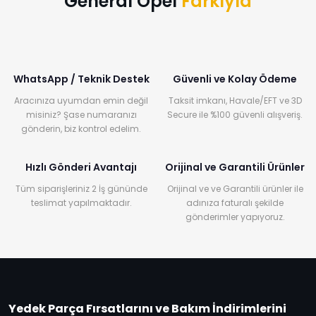
General Opel
Farkıyla
WhatsApp / Teknik Destek
Güvenli ve Kolay Ödeme
Aracınıza uyumdan emin değil
Taksit imkanı, Havale/EFT ve 3D
misiniz? Şase numaranızı
Secure ile %100 güvenli alışveriş.
gönderin, biz kontrol edelim.
Hızlı Gönderi Avantajı
Orijinal ve Garantili Ürünler
Tüm siparişleriniz 2 İş gününde
Orijinal ve ve Garantili ürünler ile
teslimat yapılmaktadır.
adınıza faturalı şekilde
gönderimler yapıyoruz.
Yedek Parça Fırsatlarını ve Bakım İndirimlerini