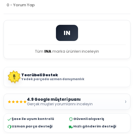
0 - Yorum Yap
IN
Tüm
INA
marka ürünleri inceleyin
Tecrübeli Destek
8
Yedek parçada uzman danışmanlık
YIL
4.9 Google müşteri puanı
›
Gerçek müşteri yorumlarını inceleyin
Şase ile uyum kontrolü
Güvenli alışveriş
Uzman parça desteği
Hızlı gönderim desteği