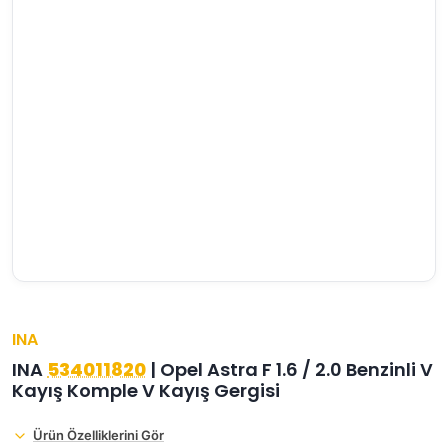
›
›
›
O
C
P
Beni
Şifremi
CHEVROLET
OPEL
PEUGEOT
hatırla
unuttum
Giriş Yap
›
›
›
M
C
D
Yeni Hesap
MOTOR
CİTROEN
DS
Oluştur
YAĞI
›
›
›
K
Ş
A
KOMPLE
ŞANZIMANLAR
AKÜ
MOTOR
INA
INA
534011820
| Opel Astra F 1.6 / 2.0 Benzinli V
Kayış Komple V Kayış Gergisi
Ürün Özelliklerini Gör