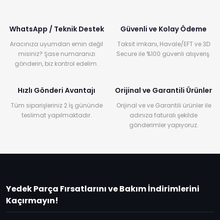
WhatsApp / Teknik Destek
Güvenli ve Kolay Ödeme
Aracınıza uyumdan emin değil
Taksit imkanı, Havale/EFT ve 3D
misiniz? Şase numaranızı
Secure ile %100 güvenli alışveriş.
gönderin, biz kontrol edelim.
Hızlı Gönderi Avantajı
Orijinal ve Garantili Ürünler
Tüm siparişleriniz 2 İş gününde
Orijinal ve ve Garantili ürünler ile
teslimat yapılmaktadır.
adınıza faturalı şekilde
gönderimler yapıyoruz.
Yedek Parça Fırsatlarını ve Bakım İndirimlerini
Kaçırmayın!