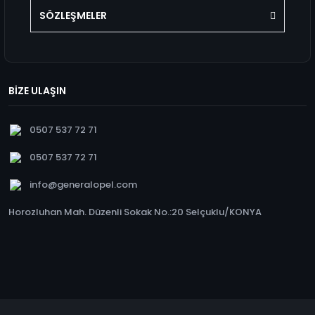
SÖZLEŞMELER
BİZE ULAŞIN
0507 537 72 71
0507 537 72 71
info@generalopel.com
Horozluhan Mah. Düzenli Sokak No.:20 Selçuklu/KONYA