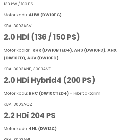
133 kW / 180 PS
Motor kodu:
AHW (DW10FC)
KBA: 3003ASV
2.0 HDi (136 / 150 PS)
Motor kodları:
RHR (DW10BTED4), AHS (DW10FD), AHX
(DW10FD), AHV (DW10FD)
KBA: 3003ANE, 3003AVE
2.0 HDi Hybrid4 (200 PS)
Motor kodu:
RHC (DW10CTED4)
– Hibrit aktarım
KBA: 3003AQZ
2.2 HDi 204 PS
Motor kodu:
4HL (DW12C)
KBA: 3003ANI