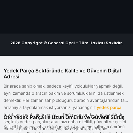
2026 Copyright © General Opel - Tüm Hakları Saklıdır.
Yedek Parça Sektöründe Kalite ve Güvenin Dijital
Adresi
Bir araca sahip olmak, sadece keyifli yolculuklar yapmak değil,
aynı zamanda o aracın bakım ve sorumluluklarını da üstlenmek
demektir. Her zaman sahip olduğunuz aracın avantajlarından tam
anlamıyla faydalanmak istiyorsanız, yapacağınız
yedek parça
tercihleri hayati bir önem taşır. Doğru zamanda, doğru kalitede
Oto Yedek Parça ile Uzun Ömürlü ve Güvenli Sürüş
seçilmiş yedek parçalar; aracınızı daha nitelikli, güvenli ve çekici
Kaliteli bir araca sahip olduğunuzda, bu aracın kullanım ömrünü
bir hale getirir. Her türlü ihtiyacınız düşünülerek özenle