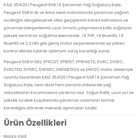
KALE 354120 | Peugeot 508 1.6 Şanzıman Yağ Soğutucu Kale,
Peugeot 508’in ilk ve ikinci nesil motorlarında şanzıman yağının
sıcaklığını dengeleyerek vites geçişlerinin kararlı kalmasına ve
şanzıman bileşenlerinin uzun ömürlü çalışmasına katkı sağlayan
yüksek verimli bir soğutma elemanıdır. 1.6 THP, 1.6 BlueHDi, 1.5
BlueHDi ve 2.0 HDi gibi geniş motor seçeneklerinde ısıl yükleri
kontrol altında tutarak optimum sürüş kararlılığı sunar.
Peugeot 508’in EB2, EP6CDT, EP6FDT, EP6FADTX, DV6C, DV6FC,
DV6CTED, DV5RC, DW10FC, DW10BTED4 ve DW12C motor aileleriyle
uyumlu tasarlanan KALE 354120 | Peugeot 508 1.6 Şanzıman Yağ
Soğutucu Kale, hem dizel hem benzinli ünitelerde yağ
viskozitesinin korunmasına yardımcı olur. Yoğun trafik, uzun yol ve
yüksek sıcaklık koşullarında şanzıman sisteminin termal
kararlılığını artırarak mekanik aşınmaları azaltır.
Ürün Özellikleri
Marka: KALE