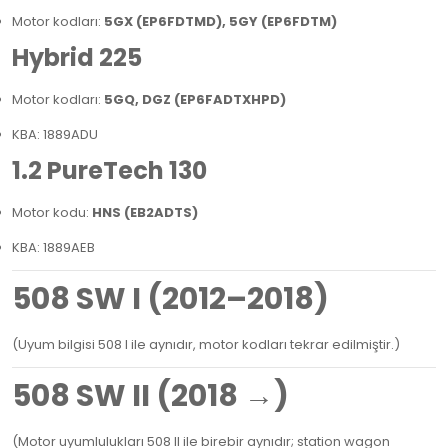
Motor kodları:
5GX (EP6FDTMD), 5GY (EP6FDTM)
Hybrid 225
Motor kodları:
5GQ, DGZ (EP6FADTXHPD)
KBA: 1889ADU
1.2 PureTech 130
Motor kodu:
HNS (EB2ADTS)
KBA: 1889AEB
508 SW I (2012–2018)
(Uyum bilgisi 508 I ile aynıdır, motor kodları tekrar edilmiştir.)
508 SW II (2018 →)
(Motor uyumlulukları 508 II ile birebir aynıdır; station wagon