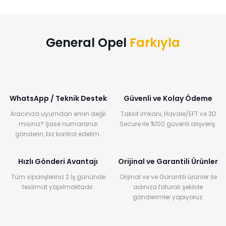
General Opel
Farkıyla
WhatsApp / Teknik Destek
Güvenli ve Kolay Ödeme
Aracınıza uyumdan emin değil
Taksit imkanı, Havale/EFT ve 3D
misiniz? Şase numaranızı
Secure ile %100 güvenli alışveriş.
gönderin, biz kontrol edelim.
Hızlı Gönderi Avantajı
Orijinal ve Garantili Ürünler
Tüm siparişleriniz 2 İş gününde
Orijinal ve ve Garantili ürünler ile
teslimat yapılmaktadır.
adınıza faturalı şekilde
gönderimler yapıyoruz.