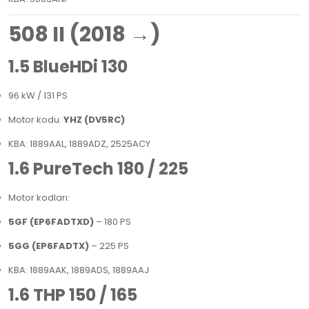
508 II (2018 →)
1.5 BlueHDi 130
96 kW / 131 PS
Motor kodu:
YHZ (DV5RC)
KBA: 1889AAL, 1889ADZ, 2525ACY
1.6 PureTech 180 / 225
Motor kodları:
5GF (EP6FADTXD)
– 180 PS
5GG (EP6FADTX)
– 225 PS
KBA: 1889AAK, 1889ADS, 1889AAJ
1.6 THP 150 / 165