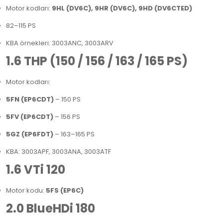
Motor kodları:
9HL (DV6C), 9HR (DV6C), 9HD (DV6CTED)
82–115 PS
KBA örnekleri: 3003ANC, 3003ARV
1.6 THP (150 / 156 / 163 / 165 PS)
Motor kodları:
5FN (EP6CDT)
– 150 PS
5FV (EP6CDT)
– 156 PS
5GZ (EP6FDT)
– 163–165 PS
KBA: 3003APF, 3003ANA, 3003ATF
1.6 VTi 120
Motor kodu:
5FS (EP6C)
2.0 BlueHDi 180