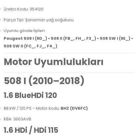
Üretici Kodu: 354120
Parça Tipi: Şanzıman yağ soğutucu
Uyumlu gövde tipleri:
Peugeot 508 I (8D_) • 508 II (FB_, FH_, F3_) • 508 SW I (8E_) •
508 SW II (FC_, FJ_, F4_)
Motor Uyumlulukları
508 I (2010–2018)
1.6 BlueHDi 120
88 kW / 120 PS – Motor kodu:
BHZ (DV6FC)
KBA: 3003AVB
1.6 HDi / HDi 115