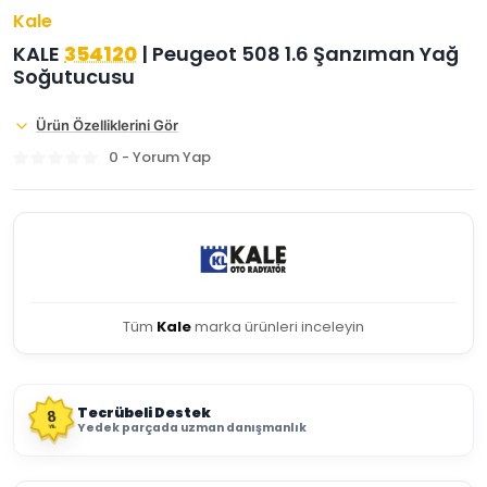
Kale
KALE
354120
| Peugeot 508 1.6 Şanzıman Yağ
Soğutucusu
Ürün Özelliklerini Gör
0 - Yorum Yap
Tüm
Kale
marka ürünleri inceleyin
Tecrübeli Destek
8
Yedek parçada uzman danışmanlık
YIL