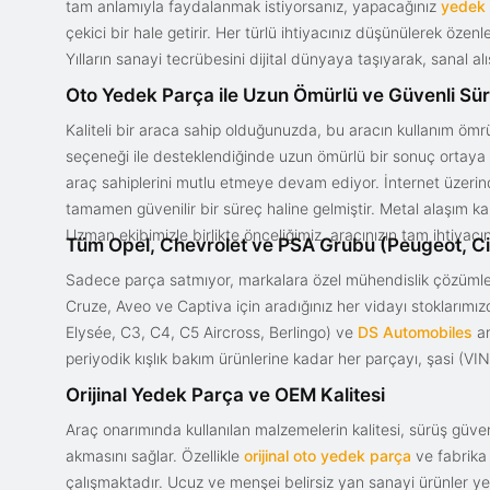
tam anlamıyla faydalanmak istiyorsanız, yapacağınız
yedek
çekici bir hale getirir. Her türlü ihtiyacınız düşünülerek özen
Yılların sanayi tecrübesini dijital dünyaya taşıyarak, sanal 
Oto Yedek Parça ile Uzun Ömürlü ve Güvenli Sü
Kaliteli bir araca sahip olduğunuzda, bu aracın kullanım ömrü
seçeneği ile desteklendiğinde uzun ömürlü bir sonuç ortaya ko
araç sahiplerini mutlu etmeye devam ediyor. İnternet üzerind
tamamen güvenilir bir süreç haline gelmiştir. Metal alaşım ka
Uzman ekibimizle birlikte önceliğimiz, aracınızın tam ihtiyac
Tüm Opel, Chevrolet ve PSA Grubu (Peugeot, Ci
Sadece parça satmıyor, markalara özel mühendislik çözümler
Cruze, Aveo ve Captiva için aradığınız her vidayı stoklarım
Elysée, C3, C4, C5 Aircross, Berlingo) ve
DS Automobiles
ar
periyodik kışlık bakım ürünlerine kadar her parçayı, şasi (VIN)
Orijinal Yedek Parça ve OEM Kalitesi
Araç onarımında kullanılan malzemelerin kalitesi, sürüş güvenl
akmasını sağlar. Özellikle
orijinal oto yedek parça
ve fabrika 
çalışmaktadır. Ucuz ve menşei belirsiz yan sanayi ürünler yeri