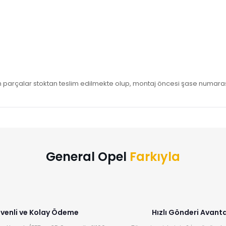
parçalar stoktan teslim edilmekte olup, montaj öncesi şase numarasıy
Bu ürüne ilk yorumu siz yapın!
Yorum Yaz
General Opel
Farkıyla
venli ve Kolay Ödeme
Hızlı Gönderi Avanta