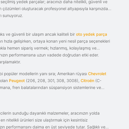
eçilmiş yedek parçalar; aracınızı daha nitelikli, güvenli ve
sin çözümleri oluşturacak profesyonel altyapısıyla karşınızda.
rı sunuyoruz.
s ve güvenli bir ulaşım ancak kaliteli bir
oto yedek parça
ı hızla gelişirken, ortaya konan yeni nesil parça seçenekleri
tıkla hemen sipariş vermek; hızlanmış, kolaylaşmış ve
racınızın performansına uzun vadede doğrudan etki eder.
rşılamaktır.
i popüler modellerin yanı sıra; Amerikan rüyası
Chevrolet
 olan
Peugeot
(206, 208, 301, 308, 3008),
Citroën
(C-
ımana, fren balatalarından süspansiyon sistemlerine ve
ticilerin sunduğu dayanıklı malzemeler, aracınızın yolda
itelikli ürünleri size ulaştırmak için kesintisiz
nızın performansını daima en üst seviyede tutar. Sağlıklı ve