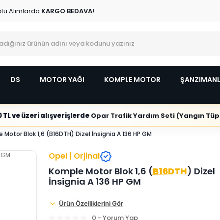
stü Alımlarda
KARGO BEDAVA!
DS
MOTOR YAĞI
KOMPLE MOTOR
ŞANZIMAN
 TL ve üzeri alışverişlerde
Opar Trafik Yardım Seti (Yangın Tüpl
 Motor Blok 1,6 (B16DTH) Dizel İnsignia A 136 HP GM
Opel | Orjinal
Komple Motor Blok 1,6 (
B16DTH
) Dizel
İnsignia A 136 HP GM
Ürün Özelliklerini Gör
0 - Yorum Yap