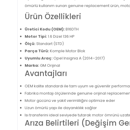
ömürlü kullanım sunan genuine replacement ürün, motor v
Ürün Özellikleri
Üretici Kodu (OEM):
B16DTH
Motor Tipi:
1.6 Dizel 136 HP
Ölçü:
Standart (STD)
Parça Türü:
Komple Motor Blok
Uyumlu Araç:
Opel Insignia A (2014–2017)
Marka:
GM Orijinal
Avantajları
OEM kalite standardı ile tam uyum ve güvenilir perform
Fabrika montajı ölçülerinde genuine orijinal replaceme
Motor gücünü ve yakıt verimliliğini optimize eder
Uzun ömürlü yapı ile dayanıklılık sağlar
Isı transferini ideal seviyede tutarak motor ömrünü uzatı
Arıza Belirtileri (Değişim G