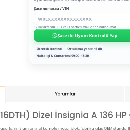
Şase numarası / VIN
17 karakterdir. I, O ve Q harfleri VIN içinde kullanılmaz.
Şase ile Uyum Kontrolü Yap
Ücretsiz kontrol
Ortalama yanıt: ~5 dk
Hafta içi & Cumartesi 09:00–18:30
Yorumlar
16DTH) Dizel İnsignia A 136 H
n tasarlanmış gm orijinal komple motor blok, fabrika çıkış OEM standar