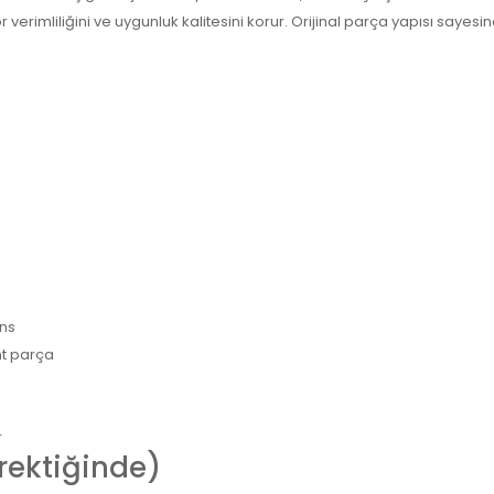
erimliliğini ve uygunluk kalitesini korur. Orijinal parça yapısı say
ans
nt parça
r
erektiğinde)