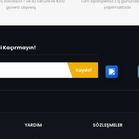
ı, Havale/EFT ve 3D Secure ile %100
Tüm siparişleriniz 2 İş gününde
güvenli alışveriş.
yapılmaktadır.
ni Kaçırmayın!
Kaydol
YARDIM
SÖZLEŞMELER