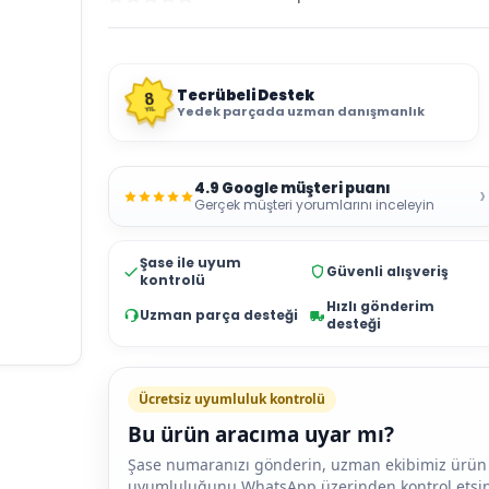
Tecrübeli Destek
8
Yedek parçada uzman danışmanlık
YIL
4.9 Google müşteri puanı
›
Gerçek müşteri yorumlarını inceleyin
Şase ile uyum
Güvenli alışveriş
kontrolü
Hızlı gönderim
Uzman parça desteği
desteği
Ücretsiz uyumluluk kontrolü
Bu ürün aracıma uyar mı?
Şase numaranızı gönderin, uzman ekibimiz ürün
uyumluluğunu WhatsApp üzerinden kontrol etsin