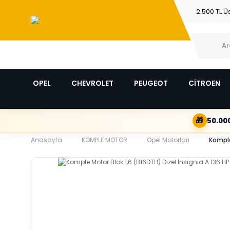
2.500 TL Ü
OPEL
CHEVROLET
PEUGEOT
CİTROEN
🎁
50.000
Anasayfa
KOMPLE MOTOR
Opel Motorları
Komple