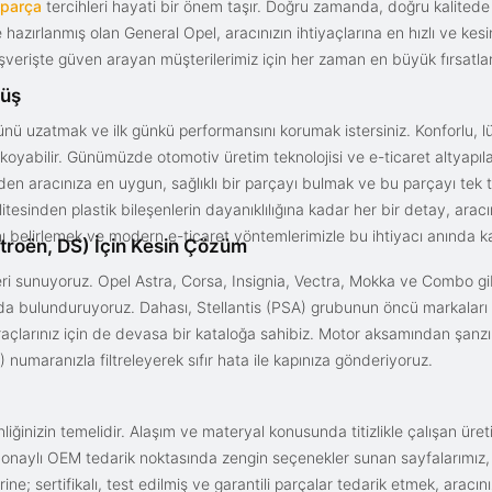
 parça
tercihleri hayati bir önem taşır. Doğru zamanda, doğru kalitede s
le hazırlanmış olan General Opel, aracınızın ihtiyaçlarına en hızlı ve ke
alışverişte güven arayan müşterilerimiz için her zaman en büyük fırsatla
rüş
nü uzatmak ve ilk günkü performansını korumak istersiniz. Konforlu, lük
yabilir. Günümüzde otomotiv üretim teknolojisi ve e-ticaret altyapılar
en aracınıza en uygun, sağlıklı bir parçayı bulmak ve bu parçayı tek 
litesinden plastik bileşenlerin dayanıklılığına kadar her bir detay, a
ını belirlemek ve modern e-ticaret yöntemlerimizle bu ihtiyacı anında ka
troën, DS) İçin Kesin Çözüm
i sunuyoruz. Opel Astra, Corsa, Insignia, Vectra, Mokka ve Combo gib
ızda bulunduruyoruz. Dahası, Stellantis (PSA) grubunun öncü markaları
açlarınız için de devasa bir kataloğa sahibiz. Motor aksamından şanz
 numaranızla filtreleyerek sıfır hata ile kapınıza gönderiyoruz.
iğinizin temelidir. Alaşım ve materyal konusunda titizlikle çalışan üre
onaylı OEM tedarik noktasında zengin seçenekler sunan sayfalarımız, en n
ne; sertifikalı, test edilmiş ve garantili parçalar tedarik etmek, aracı