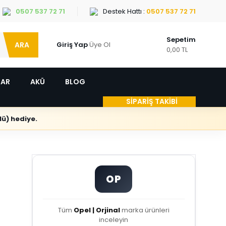
0507 537 72 71
Destek Hattı :
0507 537 72 71
Sepetim
ARA
Giriş Yap
Üye Ol
0,00 TL
LAR
AKÜ
BLOG
SİPARİŞ TAKİBİ
ü) hediye.
OP
Tüm
Opel | Orjinal
marka ürünleri
inceleyin