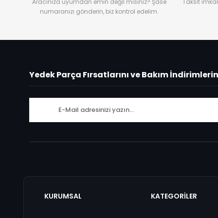
Aracınıza uyumdan emin değil misiniz? Şase
Taksit imkan
numaranızı gönderin, biz kontrol edelim.
Yedek Parça Fırsatlarını ve Bakım İndirimleri
KURUMSAL
KATEGORİLER