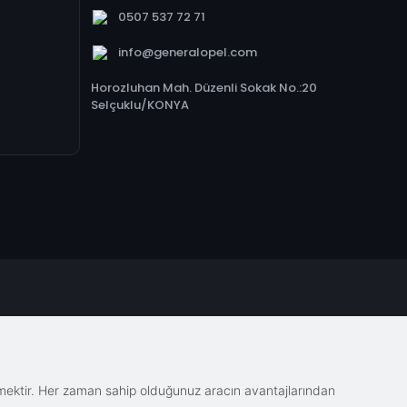
0507 537 72 71
info@generalopel.com
Horozluhan Mah. Düzenli Sokak No.:20
Selçuklu/KONYA
emektir. Her zaman sahip olduğunuz aracın avantajlarından