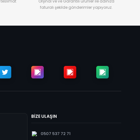
 teslimat
Orijinal ve ve Garantili ürünler ile adınıza
faturalı şekilde gönderimler yapıyoruz.
BİZE ULAŞIN
0507 537 72 71