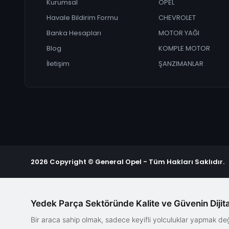
Kurumsal
OPEL
Havale Bildirim Formu
CHEVROLET
Banka Hesapları
MOTOR YAĞI
Blog
KOMPLE MOTOR
İletişim
ŞANZIMANLAR
2026 Copyright © General Opel - Tüm Hakları Saklıdır.
Yedek Parça Sektöründe Kalite ve Güvenin Dijita
Bir araca sahip olmak, sadece keyifli yolculuklar yapmak d