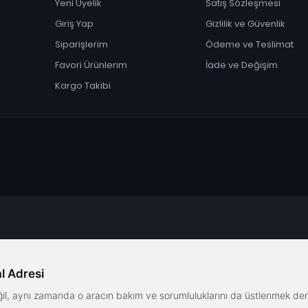
Yeni Üyelik
Satış Sözleşmesi
Giriş Yap
Gizlilik ve Güvenlik
Siparişlerim
Ödeme ve Teslimat
Favori Ürünlerim
İade ve Değişim
Kargo Takibi
l Adresi
eğil, aynı zamanda o aracın bakım ve sorumluluklarını da üstlenmek d