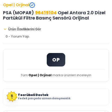
Opel | Orjinal
PSA (MOPAR)
96419104
Opel Antara 2.0 Dizel
Partükül Filtre Basınç Sensörü Orijinal
Ürün Özelliklerini Gör
0 - Yorum Yap
OP
Tüm
Opel | Orjinal
marka ürünleri inceleyin
Tecrübeli Destek
8
Yedek parçada uzman danışmanlık
YIL