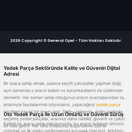
2026 Copyright © General Opel - Tüm Hakları Saklıdır.
Yedek Parça Sektöründe Kalite ve Güvenin Dijital
Adresi
Bir araca sahip olmak, sadece keyifli yolculuklar yapmak değil,
aynı zamanda o aracın bakım ve sorumluluklarını da üstlenmek
demektir. Her zaman sahip olduğunuz aracın avantajlarından tam
anlamıyla faydalanmak istiyorsanız, yapacağınız
yedek parça
tercihleri hayati bir önem taşır. Doğru zamanda, doğru kalitede
Oto Yedek Parça ile Uzun Ömürlü ve Güvenli Sürüş
seçilmiş yedek parçalar; aracınızı daha nitelikli, güvenli ve çekici
Kaliteli bir araca sahip olduğunuzda, bu aracın kullanım ömrünü
bir hale getirir. Her türlü ihtiyacınız düşünülerek özenle
uzatmak ve ilk günkü performansını korumak istersiniz. Konforlu,