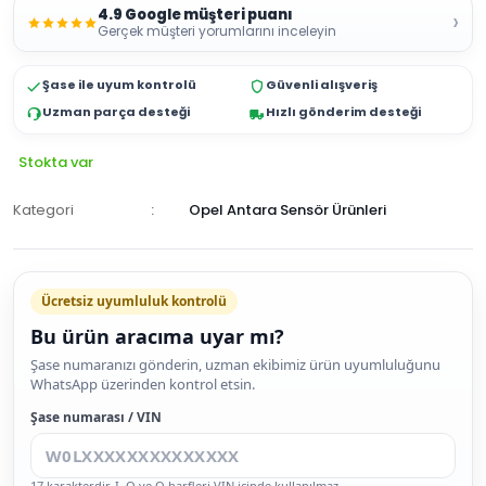
4.9 Google müşteri puanı
›
Gerçek müşteri yorumlarını inceleyin
Şase ile uyum kontrolü
Güvenli alışveriş
Uzman parça desteği
Hızlı gönderim desteği
Stokta var
Kategori
Opel Antara Sensör Ürünleri
Ücretsiz uyumluluk kontrolü
Bu ürün aracıma uyar mı?
SEPETE
Şase numaranızı gönderin, uzman ekibimiz ürün uyumluluğunu
WhatsApp üzerinden kontrol etsin.
EKLE
HEMEN
Şase numarası / VIN
AL
17 karakterdir. I, O ve Q harfleri VIN içinde kullanılmaz.