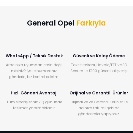
General Opel
Farkıyla
WhatsApp / Teknik Destek
Güvenli ve Kolay Ödeme
Aracınıza uyumdan emin değil
Taksit imkanı, Havale/EFT ve 3D
misiniz? Şase numaranızı
Secure ile %100 güvenli alışveriş.
gönderin, biz kontrol edelim.
Hızlı Gönderi Avantajı
Orijinal ve Garantili Ürünler
Tüm siparişleriniz 2 İş gününde
Orijinal ve ve Garantili ürünler ile
teslimat yapılmaktadır.
adınıza faturalı şekilde
gönderimler yapıyoruz.