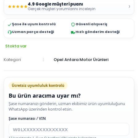
4.9 Google müşteri puanı
›
Gerçek müşteri yorumlarını inceleyin
Şase ile uyum kontrolü
Güvenli alışveriş
Uzman parça desteği
Hızlı gönderim desteği
Stokta var
Kategori
Opel Antara Motor Ürünleri
Ücretsiz uyumluluk kontrolü
Bu ürün aracıma uyar mı?
SEPETE
Şase numaranızı gönderin, uzman ekibimiz ürün uyumluluğunu
WhatsApp üzerinden kontrol etsin.
EKLE
HEMEN
Şase numarası / VIN
AL
17 karakterdir. I, O ve Q harfleri VIN içinde kullanılmaz.