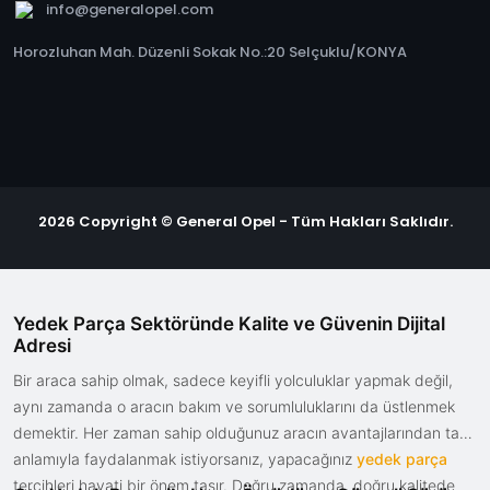
info@generalopel.com
Horozluhan Mah. Düzenli Sokak No.:20 Selçuklu/KONYA
2026 Copyright © General Opel - Tüm Hakları Saklıdır.
Yedek Parça Sektöründe Kalite ve Güvenin Dijital
Adresi
Bir araca sahip olmak, sadece keyifli yolculuklar yapmak değil,
aynı zamanda o aracın bakım ve sorumluluklarını da üstlenmek
demektir. Her zaman sahip olduğunuz aracın avantajlarından tam
anlamıyla faydalanmak istiyorsanız, yapacağınız
yedek parça
tercihleri hayati bir önem taşır. Doğru zamanda, doğru kalitede