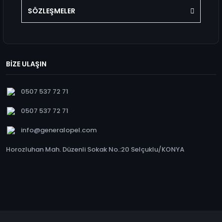
SÖZLEŞMELER
BİZE ULAŞIN
0507 537 72 71
0507 537 72 71
info@generalopel.com
Horozluhan Mah. Düzenli Sokak No.:20 Selçuklu/KONYA