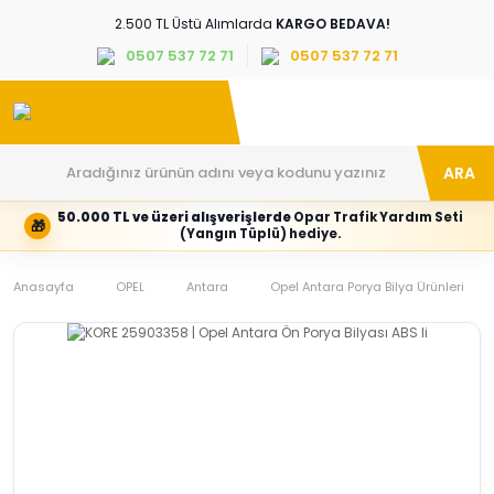
2.500 TL Üstü Alımlarda
KARGO BEDAVA!
0507 537 72 71
0507 537 72 71
ARA
50.000 TL ve üzeri alışverişlerde
Opar Trafik Yardım Seti
🎁
Hesabım
Kategoriler
(Yangın Tüplü) hediye.
Giriş
Marka,
yapın
araç
Anasayfa
veya
ve
OPEL
Antara
Opel Antara Porya Bilya Ürünleri
yeni
parça
hesap
grubunu
oluşturun
seçin
Tüm Kategoriler
E-posta adresi
Şifre