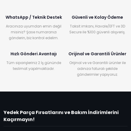
WhatsApp / Teknik Destek
Güvenli ve Kolay Ödeme
Aracınıza uyumdan emin değil
Taksit imkanı, Havale/EFT ve 3D
misiniz? Şase numaranızı
Secure ile %100 güvenli alışveriş.
gönderin, biz kontrol edelim.
Hızlı Gönderi Avantajı
Orijinal ve Garantili Ürünler
Tüm siparişleriniz 2 İş gününde
Orijinal ve ve Garantili ürünler ile
teslimat yapılmaktadır.
adınıza faturalı şekilde
gönderimler yapıyoruz.
Yedek Parça Fırsatlarını ve Bakım İndirimlerini
Kaçırmayın!