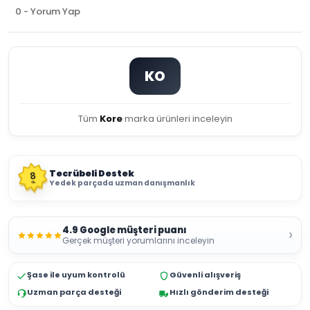
0 - Yorum Yap
KO
Tüm
Kore
marka ürünleri inceleyin
Tecrübeli Destek
8
Yedek parçada uzman danışmanlık
YIL
4.9 Google müşteri puanı
›
Gerçek müşteri yorumlarını inceleyin
Şase ile uyum kontrolü
Güvenli alışveriş
Uzman parça desteği
Hızlı gönderim desteği