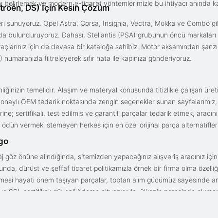
ını belirlemek ve modern e-ticaret yöntemlerimizle bu ihtiyacı anında ka
troën, DS) İçin Kesin Çözüm
i sunuyoruz. Opel Astra, Corsa, Insignia, Vectra, Mokka ve Combo gib
ızda bulunduruyoruz. Dahası, Stellantis (PSA) grubunun öncü markaları
açlarınız için de devasa bir kataloğa sahibiz. Motor aksamından şanz
 numaranızla filtreleyerek sıfır hata ile kapınıza gönderiyoruz.
iğinizin temelidir. Alaşım ve materyal konusunda titizlikle çalışan üre
onaylı OEM tedarik noktasında zengin seçenekler sunan sayfalarımız, en n
ne; sertifikalı, test edilmiş ve garantili parçalar tedarik etmek, aracı
ödün vermek istemeyen herkes için en özel orijinal parça alternatifler
rgo
aj göz önüne alındığında, sitemizden yapacağınız alışveriş aracınız içi
da, dürüst ve şeffaf ticaret politikamızla örnek bir firma olma özelliği
işmesi hayati önem taşıyan parçalar, toptan alım gücümüz sayesinde anc
arı ve SSL sertifikalı güvenli ödeme altyapısıyla; ülkenin neresinde olurs
gun fiyat avantajıyla parça kalitesini birleştirmek için doğru yerdesin