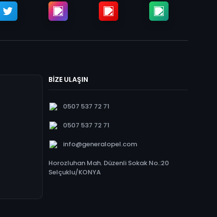
BİZE ULAŞIN
0507 537 72 71
0507 537 72 71
info@generalopel.com
Horozluhan Mah. Düzenli Sokak No.:20
Selçuklu/KONYA