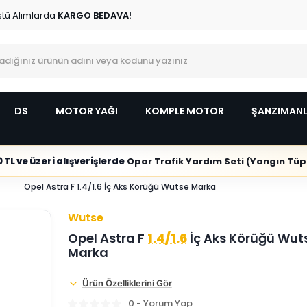
stü Alımlarda
KARGO BEDAVA!
DS
MOTOR YAĞI
KOMPLE MOTOR
ŞANZIMAN
 TL ve üzeri alışverişlerde
Opar Trafik Yardım Seti (Yangın Tüpl
Opel Astra F 1.4/1.6 İç Aks Körüğü Wutse Marka
Wutse
Opel Astra F
1.4/1.6
İç Aks Körüğü Wut
Marka
Ürün Özelliklerini Gör
0 - Yorum Yap