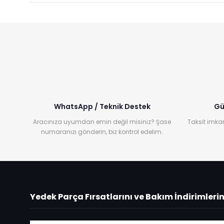
WhatsApp / Teknik Destek
Gü
Aracınıza uyumdan emin değil misiniz? Şase
Taksit imkan
numaranızı gönderin, biz kontrol edelim.
Yedek Parça Fırsatlarını ve Bakım İndirimleri