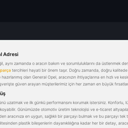
l Adresi
eğil, aynı zamanda o aracın bakım ve sorumluluklarını da üstlenmek d
 parça
tercihleri hayati bir önem taşır. Doğru zamanda, doğru kalitede s
le hazırlanmış olan General Opel, aracınızın ihtiyaçlarına en hızlı ve ke
alışverişte güven arayan müşterilerimiz için her zaman en büyük fırsatla
rüş
nü uzatmak ve ilk günkü performansını korumak istersiniz. Konforlu, lük
yabilir. Günümüzde otomotiv üretim teknolojisi ve e-ticaret altyapılar
en aracınıza en uygun, sağlıklı bir parçayı bulmak ve bu parçayı tek 
litesinden plastik bileşenlerin dayanıklılığına kadar her bir detay, a