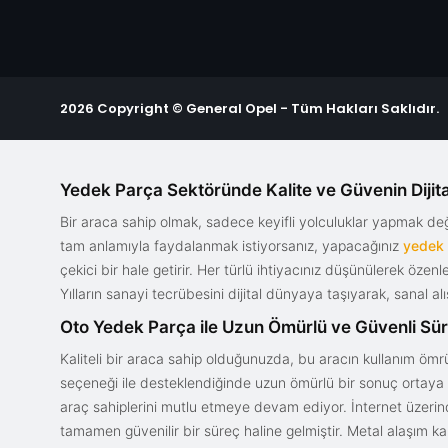
2026 Copyright © General Opel - Tüm Hakları Saklıdır.
Yedek Parça Sektöründe Kalite ve Güvenin Dijita
Bir araca sahip olmak, sadece keyifli yolculuklar yapmak d
tam anlamıyla faydalanmak istiyorsanız, yapacağınız
yedek
çekici bir hale getirir. Her türlü ihtiyacınız düşünülerek özen
Yılların sanayi tecrübesini dijital dünyaya taşıyarak, sanal 
Oto Yedek Parça ile Uzun Ömürlü ve Güvenli Sü
Kaliteli bir araca sahip olduğunuzda, bu aracın kullanım ömrü
seçeneği ile desteklendiğinde uzun ömürlü bir sonuç ortaya ko
araç sahiplerini mutlu etmeye devam ediyor. İnternet üzerind
tamamen güvenilir bir süreç haline gelmiştir. Metal alaşım ka