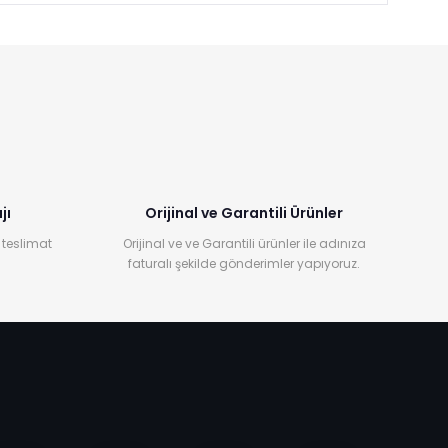
jı
Orijinal ve Garantili Ürünler
 teslimat
Orijinal ve ve Garantili ürünler ile adınıza
faturalı şekilde gönderimler yapıyoruz.