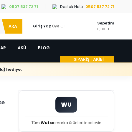
0507 537 72 71
Destek Hattı :
0507 537 72 71
Sepetim
ARA
Giriş Yap
Üye Ol
0,00 TL
LAR
AKÜ
BLOG
SİPARİŞ TAKİBİ
ü) hediye.
se
WU
Tüm
Wutse
marka ürünleri inceleyin