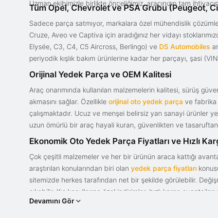
Uzman ekibimizle birlikte önceliğimiz, aracınızın tam ihtiyac
Tüm Opel, Chevrolet ve PSA Grubu (Peugeot, Ci
Sadece parça satmıyor, markalara özel mühendislik çözümler
Cruze, Aveo ve Captiva için aradığınız her vidayı stoklarım
Elysée, C3, C4, C5 Aircross, Berlingo) ve
DS Automobiles
ar
periyodik kışlık bakım ürünlerine kadar her parçayı, şasi (VIN)
Orijinal Yedek Parça ve OEM Kalitesi
Araç onarımında kullanılan malzemelerin kalitesi, sürüş güvenl
akmasını sağlar. Özellikle
orijinal oto yedek parça
ve fabrika 
çalışmaktadır. Ucuz ve menşei belirsiz yan sanayi ürünler yeri
uzun ömürlü bir araç hayali kuran, güvenlikten ve tasaruftan 
Ekonomik Oto Yedek Parça Fiyatları ve Hızlı Ka
Çok çeşitli malzemeler ve her bir ürünün araca kattığı avant
araştırılan konularından biri olan
yedek parça fiyatları
konusun
sitemizde herkes tarafından net bir şekilde görülebilir. Değ
çıkabilir. Kış koşullarına özel indirimler, hızlı kargo avantajl
Devamını Gör
bir tasarım ve güce sahip olan aracınızın değerini korumak, uy