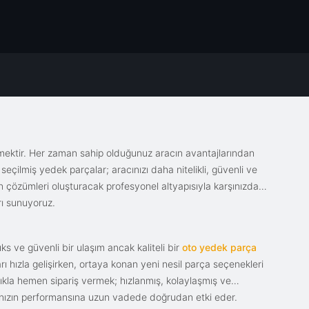
emektir. Her zaman sahip olduğunuz aracın avantajlarından
eçilmiş yedek parçalar; aracınızı daha nitelikli, güvenli ve
sin çözümleri oluşturacak profesyonel altyapısıyla karşınızda.
rı sunuyoruz.
s ve güvenli bir ulaşım ancak kaliteli bir
oto yedek parça
ı hızla gelişirken, ortaya konan yeni nesil parça seçenekleri
tıkla hemen sipariş vermek; hızlanmış, kolaylaşmış ve
racınızın performansına uzun vadede doğrudan etki eder.