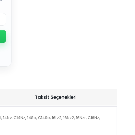
Taksit Seçenekleri
14Nv, C14Nz, 14Se, C14Se, 16Lz2, 16Nz2, 16Nzr, C16Nz,