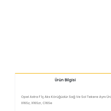
Ürün Bilgisi
Opel Astra F İç Aks Körüğüdür.Sağ Ve Sol Tekere Aynı Ürün
X16Sz, X16Szr, C16Se