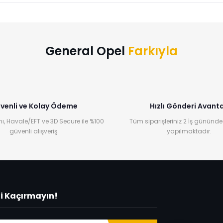
Bu ürüne ilk yorumu siz yapın!
Yorum Yaz
General Opel
Farkıyla
venli ve Kolay Ödeme
Hızlı Gönderi Avanta
ı, Havale/EFT ve 3D Secure ile %100
Tüm siparişleriniz 2 İş gününde
güvenli alışveriş.
yapılmaktadır.
ni Kaçırmayın!