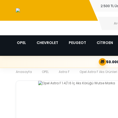
2.500 TL Ü
OPEL
CHEVROLET
PEUGEOT
CİTROEN
🎁
50.000
Anasayfa
OPEL
Astra F
Opel Astra F Aks Ürünleri