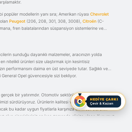
rşılamaktır.
i popüler modellerin yanı sıra; Amerikan rüyası
Chevrolet
 olan
Peugeot
(206, 208, 301, 308, 3008),
Citroën
(C-
ımana, fren balatalarından süspansiyon sistemlerine ve
ticilerin sunduğu dayanıklı malzemeler, aracınızın yolda
itelikli ürünleri size ulaştırmak için kesintisiz
nızın performansını daima en üst seviyede tutar. Sağlıklı ve
i General Opel güvencesiyle sizi bekliyor.
n gerçek bir yatırımdır. Otomotiv sektörünün en çok
HEDİYE ÇARKI
mizi sürdürüyoruz. Ürünlerin kalitesi ve bunun fiyat karşılığı
Çevir & Kazan
ak bu kadar uygun fiyatlarla karşınıza bir fırsat olarak
anız olun siparişleriniz en kısa zamanda elinize ulaşır. Kusursuz
iz.