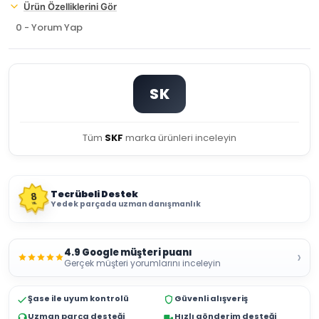
Ürün Özelliklerini Gör
0 - Yorum Yap
SK
Tüm
SKF
marka ürünleri inceleyin
Tecrübeli Destek
8
Yedek parçada uzman danışmanlık
YIL
4.9 Google müşteri puanı
›
Gerçek müşteri yorumlarını inceleyin
Şase ile uyum kontrolü
Güvenli alışveriş
Uzman parça desteği
Hızlı gönderim desteği