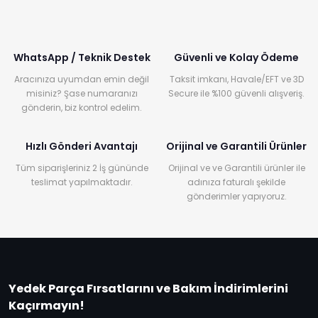
WhatsApp / Teknik Destek
Güvenli ve Kolay Ödeme
Aracınıza uyumdan emin değil
Taksit imkanı, Havale/EFT ve 3D
misiniz? Şase numaranızı
Secure ile %100 güvenli alışveriş.
gönderin, biz kontrol edelim.
Hızlı Gönderi Avantajı
Orijinal ve Garantili Ürünler
Tüm siparişleriniz 2 İş gününde
Orijinal ve ve Garantili ürünler ile
teslimat yapılmaktadır.
adınıza faturalı şekilde
gönderimler yapıyoruz.
Yedek Parça Fırsatlarını ve Bakım İndirimlerini
Kaçırmayın!