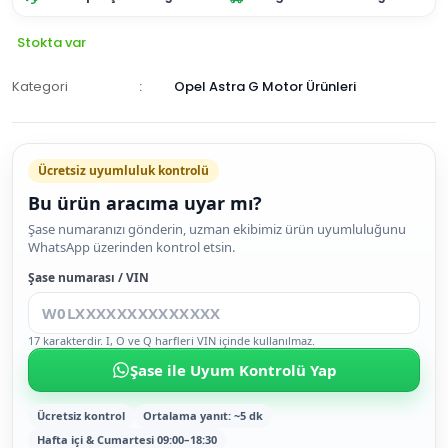
Stokta var
Kategori
Opel Astra G Motor Ürünleri
Ücretsiz uyumluluk kontrolü
Bu ürün aracıma uyar mı?
SEPETE
Şase numaranızı gönderin, uzman ekibimiz ürün uyumluluğunu
WhatsApp üzerinden kontrol etsin.
EKLE
HEMEN
Şase numarası / VIN
AL
17 karakterdir. I, O ve Q harfleri VIN içinde kullanılmaz.
Şase ile Uyum Kontrolü Yap
Ücretsiz kontrol
Ortalama yanıt: ~5 dk
Hafta içi & Cumartesi 09:00–18:30