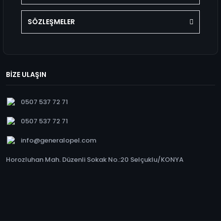
SÖZLEŞMELER
BİZE ULAŞIN
0507 537 72 71
0507 537 72 71
info@generalopel.com
Horozluhan Mah. Düzenli Sokak No.:20 Selçuklu/KONYA