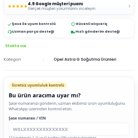
4.9 Google müşteri puanı
›
Gerçek müşteri yorumlarını inceleyin
Şase ile uyum kontrolü
Güvenli alışveriş
Uzman parça desteği
Hızlı gönderim desteği
Stokta var
Kategori
Opel Astra G Soğutma Ürünleri
Ücretsiz uyumluluk kontrolü
Bu ürün aracıma uyar mı?
SEPETE
Şase numaranızı gönderin, uzman ekibimiz ürün uyumluluğunu
WhatsApp üzerinden kontrol etsin.
EKLE
HEMEN
Şase numarası / VIN
AL
17 karakterdir. I, O ve Q harfleri VIN içinde kullanılmaz.