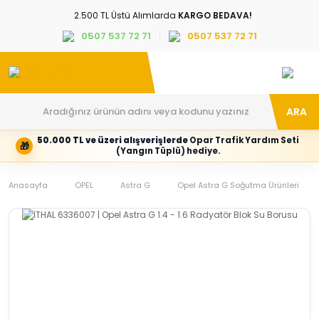
2.500 TL Üstü Alımlarda
KARGO BEDAVA!
0507 537 72 71
0507 537 72 71
ARA
50.000 TL ve üzeri alışverişlerde
Opar Trafik Yardım Seti
🎁
Hesabım
Kategoriler
(Yangın Tüplü) hediye.
Giriş
Marka,
yapın
araç
Anasayfa
veya
ve
OPEL
Astra G
Opel Astra G Soğutma Ürünleri
yeni
parça
hesap
grubunu
oluşturun
seçin
Tüm Kategoriler
E-posta adresi
Şifre