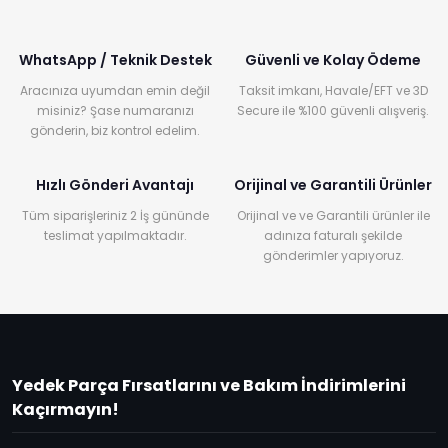
WhatsApp / Teknik Destek
Güvenli ve Kolay Ödeme
Aracınıza uyumdan emin değil
Taksit imkanı, Havale/EFT ve 3D
misiniz? Şase numaranızı
Secure ile %100 güvenli alışveriş.
gönderin, biz kontrol edelim.
Hızlı Gönderi Avantajı
Orijinal ve Garantili Ürünler
Tüm siparişleriniz 2 İş gününde
Orijinal ve ve Garantili ürünler ile
teslimat yapılmaktadır.
adınıza faturalı şekilde
gönderimler yapıyoruz.
Yedek Parça Fırsatlarını ve Bakım İndirimlerini
Kaçırmayın!