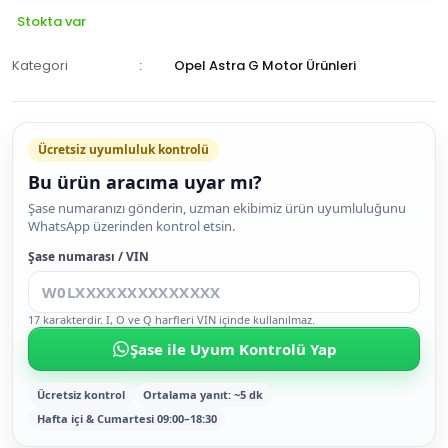
Stokta var
Kategori
Opel Astra G Motor Ürünleri
Ücretsiz uyumluluk kontrolü
Bu ürün aracıma uyar mı?
SEPETE
Şase numaranızı gönderin, uzman ekibimiz ürün uyumluluğunu
WhatsApp üzerinden kontrol etsin.
EKLE
HEMEN
Şase numarası / VIN
AL
17 karakterdir. I, O ve Q harfleri VIN içinde kullanılmaz.
Şase ile Uyum Kontrolü Yap
Ücretsiz kontrol
Ortalama yanıt: ~5 dk
Hafta içi & Cumartesi 09:00–18:30