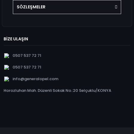
SÖZLEŞMELER
BİZE ULAŞIN
0507 537 72 71
0507 537 72 71
info@generalopel.com
Horozluhan Mah. Düzenli Sokak No.:20 Selçuklu/KONYA