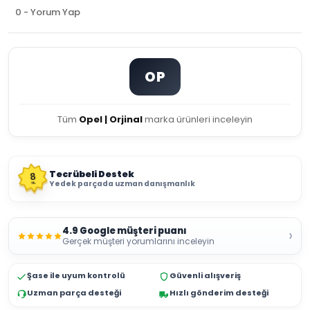
0 - Yorum Yap
OP
Tüm
Opel | Orjinal
marka ürünleri inceleyin
Tecrübeli Destek
8
Yedek parçada uzman danışmanlık
YIL
4.9 Google müşteri puanı
›
Gerçek müşteri yorumlarını inceleyin
Şase ile uyum kontrolü
Güvenli alışveriş
Uzman parça desteği
Hızlı gönderim desteği