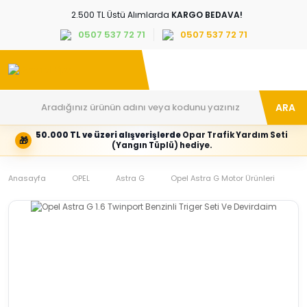
2.500 TL Üstü Alımlarda
KARGO BEDAVA!
0507 537 72 71
0507 537 72 71
ARA
50.000 TL ve üzeri alışverişlerde
Opar Trafik Yardım Seti
🎁
Hesabım
Kategoriler
(Yangın Tüplü) hediye.
Giriş
Marka,
yapın
araç
Anasayfa
veya
ve
OPEL
Astra G
Opel Astra G Motor Ürünleri
O
yeni
parça
hesap
grubunu
oluşturun
seçin
Tüm Kategoriler
E-posta adresi
Şifre